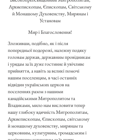
Архиєпископам, Єпископам, Світському
й Монашому Духовенству, Мирянам і
Установам
Мир і Благословення!
Зложивши, подібно, як і після
попередньої подорожі, належну подяку
головам держав, державним провідникам
і урядам за їх дуже гостинне й увічливе
прийняття, а навіть за великі помочі
нашим поселенцям, в часі останніх
відвідин українських церков на
поселеннях разом з нашими
канадійськими Митрополитом та
Владиками, мило нам висловити тепер
нашу глибоку вдячність Митрополитам,
Архиєпископам, Єпископам, світському
й монашому духовенству, мирянам та
церковним, культурним, громадським і
політичним установам за їх щиру