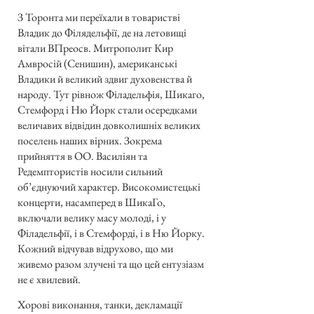
З Торонта ми переїхали в товаристві
Владик до Філядельфії, де на летовищі
вітали ВПреосв. Митрополит Кир
Амвросій (Сенишин), американські
Владики й великий здвиг духовенства й
народу. Тут рівнож Філадельфія, Шикаго,
Стемфорд і Ню Йорк стали осередками
величавих відвідин довколишніх великих
поселень наших вірних. Зокрема
прийняття в ОО. Василіян та
Редемптористів носили сильний
об’єднуючий характер. Високомистецькі
концерти, насамперед в ШикаГо,
включали велику масу молоді, і у
Філадельфії, і в Стемфорді, і в Ню Йорку.
Кожний відчував відрухово, що ми
живемо разом злучені та що цей ентузіазм
не є хвилевий.
Хорові виконання, танки, декламації