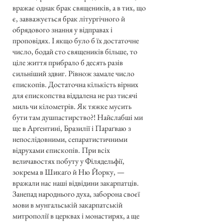
вражає однак брак священиків, а в тих, що
є, завважується брак літургічного й
обрядового знання у відправах і
проповідях. І якщо було б їх достаточне
число, бодай сто священиків більше, то
ціле життя прибрало б десять разів
сильніший здвиг. Рівнож замале число
єпископів. Достаточна кількість вірних
для єпископства віддалена не раз тисячі
миль чи кілометрів. Як тяжке мусить
бути там душпастирство?! Найслабші ми
ще в Арґентині, Бразилії і Параґваю з
непослідовними, сепаратистичними
відрухами єпископів. При всіх
величавостях побуту у Філядельфії,
зокрема в Шикаґо й Ню Йорку, —
вражали нас наші відвідини закарпатців.
Занепад народнього духа, заборона своєї
мови в мунгальській закарпатській
митрополії в церквах і монастирях, а ще