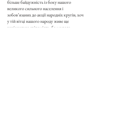
більше байдужність із боку нашого
великого сильного населення і
зобов’язаних до акції народніх кругів; хоч
у тій вітці нашого народу живе ще
національна свідомість, бо молода
ґенерація, відвідуючи батьківські землі
Закарпаття, бачить приналежність до
свого народу, мимо напору американізації
з боку ієрархії. Ми ж один нарід; лучба
закарпатців із Західньою Україною в
історії така сильна, що державна
словакізація старається її тепер знищити.
В тому напрямі ми мусимо звернути
окрему увагу на спинення жахливого
винародовлення наших людей. Велика
сила українського поселення знайде ще
належну силу, щоб зліквідувати це
частинне нищення народу. Недалекий
український Конґрес вгляне також у деякі
недомагання і неправильності в установах
і редакціях, щоб вони мали на увазі