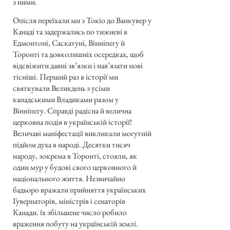
з ними.
Опісля переїхали ми з Токіо до Ванкувер у
Канаді та задержались по тижневі в
Едмонтоні, Саскатуні, Вінніпегу й
Торонті та довколишніх осередках, щоб
відсвіжити давні зв’язки і нав’язати нові
тісніші. Перший раз в історії ми
святкували Великдень з усіми
канадськими Владиками разом у
Вінніпегу. Справді радісна й велична
церковна подія в українській історії!
Величаві маніфестації викликали могутній
підйом духа в народі. Десятки тисяч
народу, зокрема в Торонті, стояли, як
один мур у будові свого церковного й
національного життя. Незвичайно
бадьоро вражали прийняття українських
Гувернаторів, міністрів і сенаторів
Канади. їх збільшене число робило
враження побуту на українській землі.