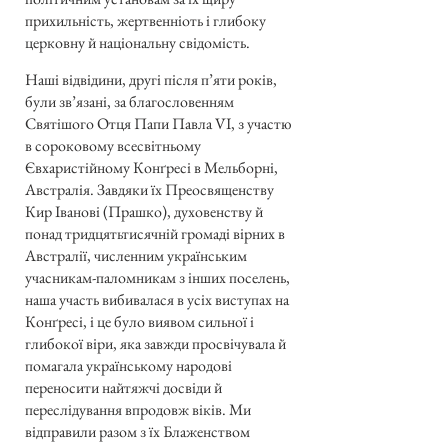
прихильність, жертвенніоть і глибоку
церковну й національну свідомість.
Наші відвідини, другі після п’яти років,
були зв’язані, за благословенням
Святішого Отця Папи Павла VI, з участю
в сороковому всесвітньому
Євхаристійному Конґресі в Мельборні,
Австралія. Завдяки їх Преосвященству
Кир Іванові (Прашко), духовенству й
понад тридцятьтисячній громаді вірних в
Австралії, численним українським
учасникам-паломникам з інших поселень,
наша участь вибивалася в усіх виступах на
Конґресі, і це було виявом сильної і
глибокої віри, яка завжди просвічувала й
помагала українському народові
переносити найтяжчі досвіди й
переслідування впродовж віків. Ми
відправили разом з їх Блаженством