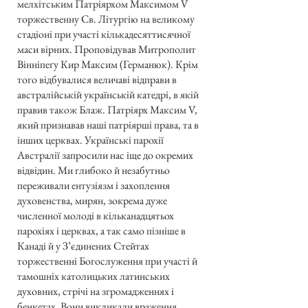
мелхітським Патріярхом Максимом V
торжественну Св. Літургію на великому
стадіоні при участі кількадесяттисячної
маси вірних. Проповідував Митрополит
Вінніпеґу Кир Максим (Германюк). Крім
того відбувалися величаві відправи в
австралійській українській катедрі, в якій
правив також Блаж. Патріярх Максим V,
який признавав наші патріярші права, та в
інших церквах. Українські парохії
Австралії запросили нас іще до окремих
відвідин. Ми глибоко й незабутньо
переживали ентузіязм і захоплення
духовенства, мирян, зокрема дуже
численної молоді в кільканадцятьох
парохіях і церквах, а так само пізніше в
Канаді й у З’єдинених Стейтах
торжественні Богослуження при участі й
тамошніх католицьких латинських
духовних, стрічі на згромадженнях і
бенкетах. Вони викликали враження