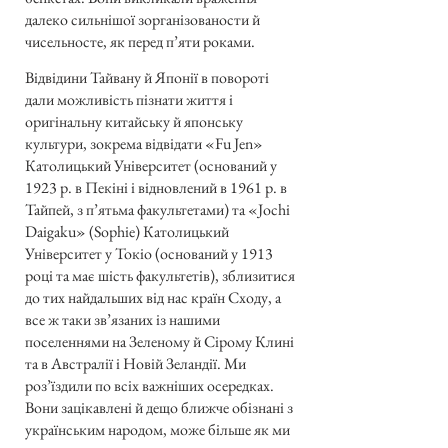
далеко сильнішої зорганізованости й
чисельносте, як перед п’яти роками.
Відвідини Тайвану й Японії в повороті
дали можливість пізнати життя і
оригінальну китайську й японську
культури, зокрема відвідати «Fu Jen»
Католицький Університет (оснований у
1923 р. в Пекіні і відновлений в 1961 р. в
Тайпей, з п’ятьма факультетами) та «Jochi
Daigaku» (Sophie) Католицький
Університет у Токіо (оснований у 1913
році та має шість факультетів), зблизитися
до тих найдальших від нас країн Сходу, а
все ж таки зв’язаних із нашими
поселеннями на Зеленому й Сірому Клині
та в Австралії і Новій Зеландії. Ми
роз’їздили по всіх важніших осередках.
Вони зацікавлені й дещо ближче обізнані з
українським народом, може більше як ми