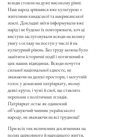
всюди стояли на дуже високому рівні.
Наш народ зрівнявся вже культурою з
жителями канадської та американської
землі. Докладні звіти інформували вже
нарід і не будемо їх повторювати, хоч ці
виступи заслуговували всюди на велику
увагу з огляду на поступ у числі й на
культурний рівень. Без труду можна було
замітити історичні події і потягнений в
цих наших відвідинах. Всюди почуття
сильної національної єдносте, не
зважаючи на далекі простори, і могутній
голос у домаганні патріярхату, якому
деякі круги, і чужі й свої, ще ставлять
перепони з політичних зглядів.
Патріярхат остає як одинокий
об’єднуючий чинник українського
народу, не зважаючи на всі труднощі!
При всіх тих величезних досягненнях на
полях церковного й народнього життя,