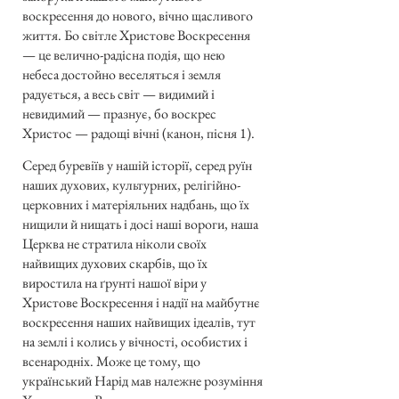
воскресення до нового, вічно щасливого
життя. Бо світле Христове Воскресення
— це велично-радісна подія, що нею
небеса достойно веселяться і земля
радується, а весь світ — видимий і
невидимий — празнує, бо воскрес
Христос — радощі вічні (канон, пісня 1).
Серед буревіїв у нашій історії, серед руїн
наших духових, культурних, релігійно-
церковних і матеріяльних надбань, що їх
нищили й нищать і досі наші вороги, наша
Церква не стратила ніколи своїх
найвищих духових скарбів, що їх
виростила на ґрунті нашої віри у
Христове Воскресення і надії на майбутнє
воскресення наших найвищих ідеалів, тут
на землі і колись у вічності, особистих і
всенародніх. Може це тому, що
український Нарід мав належне розуміння