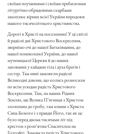
своїми поучаннями і своїми пребагатими
літургічно-обрядовими скарбами
захоплює вірних всієї України впродовж
нашого тисячолітнього християнства.
Дорогі в Христі на поселеннях! У ці світлі
й радісні дні Христового Воскресення,
звернімо очі до нашої Батьківщини, до
нашої поневоленої України, до нашої
мученицької Церкви й до наших
закованих у кайдани тіла і духа братів і
сестер. Там нині замовкли радісні
Великодні дзвони, що колись розносили
по всім усюдам радість Христового
Воскресення. Там, на наших Рідних
Землях, ще Велика П’ятниця з Христом
зложеним до гробу, там кпини з Христа
Сина Божого і з правди Його, так як це
було перед двома тисячами літ під
хрестом з розп’ятим Спасителем на
Голгофті. Замовкла радість Христового