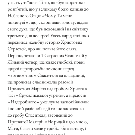
участь у таїнстві Того, що був жорстоко
розп’ятий, що у великому болю кликав до
Небесного Отця: «Чому Ти мене
покинув?», що, склонивши голову, віддав
свого духа, що був похований і на світанку
третього дня воскрес! Увесь нарід глибоко
переживає жалібну історію Христових
Страстей, про які повчає його свята
Церква, читаючи 12 страсних Євангелій у
Живний четвер, ще кладе глибокі, повні
щирої перепросьби поклони перед
мертвим тілом Спасителя на плащаниці,
ще проливає сльози жалю разом із
Пречистою Марією над гробом Христа в
часі «Єрусалимської утрені», а з ірмосів
«Надгробного» уже лунає заспокійливий
і повний радісної надії голос зложеного
до гробу Спасителя, звернений до
Пресвятої Матері: «Не ридай надо мною,
Мати, бачачи мене у гробі... бо я встану, і
прославлюся, і піднесу у славі —