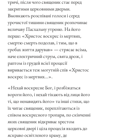
тричі, після чого священик стає перед
закритими церковними дверми.
Вмовкають розспівані голоси і серед
урочистої тишини священик розпочинає
величаву Пасхальну утреню. На його
перше: «Христос воскрес із мертвих,
смертю смерть подолав, і тим, що в
гробах життя дарував» — стрясає всіма,
наче електричний струм, свята дрож, і
раптом із грудей всієї процесії
виривається теж могутній спів «Христос
воскрес із мертвих...».
«Нехай воскресне Бог, і розбіжаться
вороги його, і нехай тікають від лиця його
ті, що ненавидять його» та інші стихи, що
їх читає священик, переплітаються із
співом воскресного тропаря, по скінченні
яких священик відкриває хрестом
церковні двері і ціла процесія входить до
яскраво освітленого храму, де