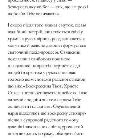
безперестанку як Бог — тих, що з вірою і
любов’ю Тебе величають».
І скоро після того зникає смуток, щезає
жалібний настрій, запалюються свічі у
храмі і в руках вірних, роздзвонюються
могутньо й радісно дзвони і формується
святочний похід-процесія. Священик,
поклавши з глибокою пошаною
плащаницю на престіл, вертається до
людей і з хрестом у руках сповіщає
голосно всім словами радісної стихири,
що вже «Воскресення Твоє, Христе
Спасе, ангели оспівують на небесах, і нас
на землі сподоби чистим серцем Тебе
оспівувати і славити». Одушевлений
нарід підхоплює цю воскресну стихиру-
пісню в супроводі радісного гомону
дзвонів і захоплених співів, урочистий
похід виходить із храму, обходить його