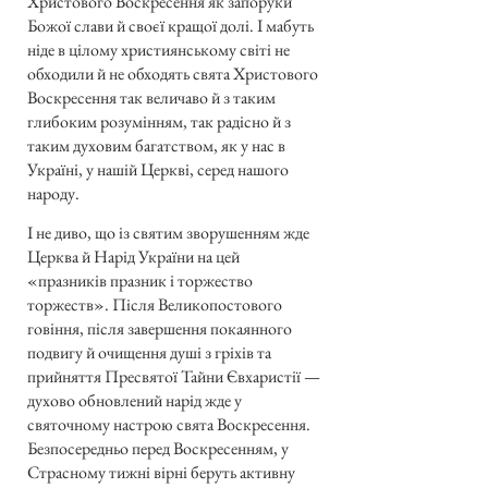
Христового Воскресення як запоруки
Божої слави й своєї кращої долі. І мабуть
ніде в цілому християнському світі не
обходили й не обходять свята Христового
Воскресення так величаво й з таким
глибоким розумінням, так радісно й з
таким духовим багатством, як у нас в
Україні, у нашій Церкві, серед нашого
народу.
І не диво, що із святим зворушенням жде
Церква й Нарід України на цей
«празників празник і торжество
торжеств». Після Великопостового
говіння, після завершення покаянного
подвигу й очищення душі з гріхів та
прийняття Пресвятої Тайни Євхаристії —
духово обновлений нарід жде у
святочному настрою свята Воскресення.
Безпосередньо перед Воскресенням, у
Страсному тижні вірні беруть активну