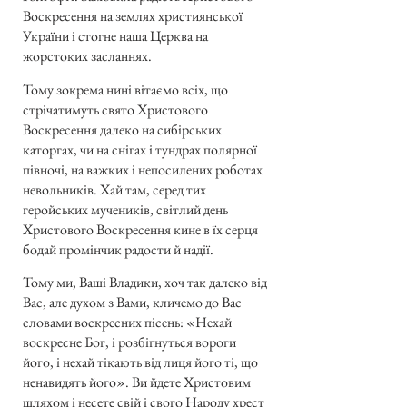
Воскресення на землях християнської
України і стогне наша Церква на
жорстоких засланнях.
Тому зокрема нині вітаємо всіх, що
стрічатимуть свято Христового
Воскресення далеко на сибірських
каторгах, чи на снігах і тундрах полярної
півночі, на важких і непосилених роботах
невольників. Хай там, серед тих
геройських мучеників, світлий день
Христового Воскресення кине в їх серця
бодай промінчик радости й надії.
Тому ми, Ваші Владики, хоч так далеко від
Вас, але духом з Вами, кличемо до Вас
словами воскресних пісень: «Нехай
воскресне Бог, і розбігнуться вороги
його, і нехай тікають від лиця його ті, що
ненавидять його». Ви йдете Христовим
шляхом і несете свій і свого Народу хрест