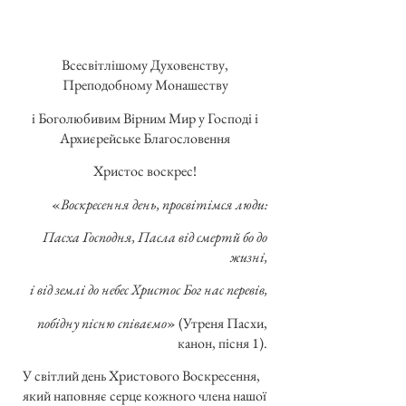
Всесвітлішому Духовенству,
Преподобному Монашеству
і Боголюбивим Вірним Мир у Господі і
Архиєрейське Благословення
Христос воскрес!
«
Воскресення день, просвітімся люди:
Пасха Господня, Пасла від смертй бо до
жизні,
і від землі до небес Христос Бог нас перевів,
побідну пісню співаємо
» (Утреня Пасхи,
канон, пісня 1).
У світлий день Христового Воскресення,
який наповняє серце кожного члена нашої