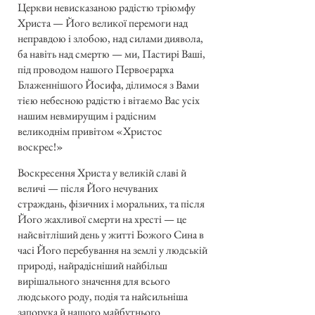
Церкви невисказаною радістю тріюмфу
Христа — Його великої перемоги над
неправдою і злобою, над силами диявола,
ба навіть над смертю — ми, Пастирі Ваші,
під проводом нашого Первоєрарха
Блаженнішого Йосифа, ділимося з Вами
тією небесною радістю і вітаємо Вас усіх
нашим невмирущим і радісним
великоднім привітом «Христос
воскрес!»
Воскресення Христа у великій славі й
величі — після Його нечуваних
страждань, фізичних і моральних, та після
Його жахливої смерти на хресті — це
найсвітліший день у житті Божого Сина в
часі Його перебування на землі у людській
природі, найрадісніший найбільш
вирішального значення для всього
людського роду, подія та найсильніша
запорука й нашого майбутнього