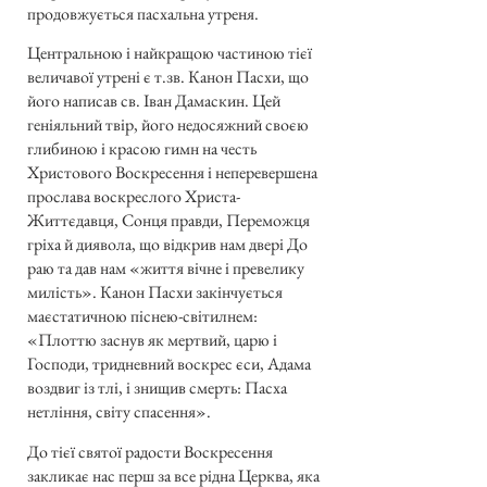
продовжується пасхальна утреня.
Центральною і найкращою частиною тієї
величавої утрені є т.зв. Канон Пасхи, що
його написав св. Іван Дамаскин. Цей
геніяльний твір, його недосяжний своєю
глибиною і красою гимн на честь
Христового Воскресення і неперевершена
прослава воскреслого Христа-
Життєдавця, Сонця правди, Переможця
гріха й диявола, що відкрив нам двері До
раю та дав нам «життя вічне і превелику
милість». Канон Пасхи закінчується
маєстатичною піснею-світилнем:
«Плоттю заснув як мертвий, царю і
Господи, тридневний воскрес єси, Адама
воздвиг із тлі, і знищив смерть: Пасха
нетління, світу спасення».
До тієї святої радости Воскресення
закликає нас перш за все рідна Церква, яка