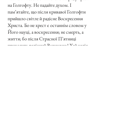
на Голгофту. Не падайте духом. І
пам’ятайте, що після кривавої Голгофти
прийшло світле й радісне Воскресення
Христа. Бо не хрест є останнім словом у
Його науці, а воскресення; не смерть, а
життя; бо після Страсної П’ятниці
приходить радісний Великдень! Хай надія
на наше світле воскресення опромінить
Ваш мученицький шлях і дасть Вам силу
діждати його!
А Ви, Дорогі Браття і Сестри, що у
вільних країнах світу остались вірними
своїй Церкві і для її росту й сили
працюєте над її патріярхальним
достоїнством, як рівну з рівними у
Вселенській Христовій Церкві — не
забувайте, що не здійсните нашого
патріархального й національного ідеалу
так довго, поки Ви самі не воскреснете