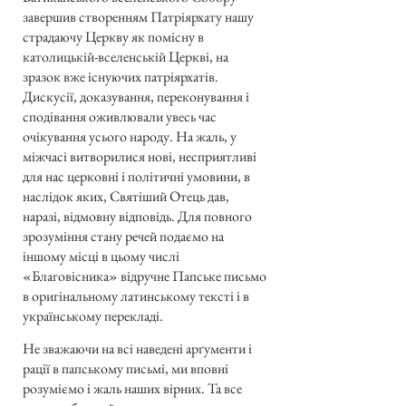
завершив створенням Патріярхату нашу
страдаючу Церкву як помісну в
католицькій-вселенській Церкві, на
зразок вже існуючих патріярхатів.
Дискусії, доказування, переконування і
сподівання оживлювали увесь час
очікування усього народу. На жаль, у
міжчасі витворилися нові, несприятливі
для нас церковні і політичні умовини, в
наслідок яких, Святіший Отець дав,
наразі, відмовну відповідь. Для повного
зрозуміння стану речей подаємо на
іншому місці в цьому числі
«Благовісника» відручне Папське письмо
в оригінальному латинському тексті і в
українському перекладі.
Не зважаючи на всі наведені арґументи і
рації в папському письмі, ми вповні
розуміємо і жаль наших вірних. Та все