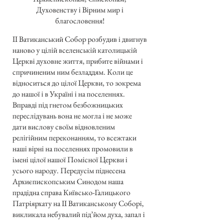
Духовенству і Вірним мир і
благословення!
II Ватиканський Собор розбудив і двигнув
наново у цілій вселенській католицькій
Церкві духовне життя, прибите війнами і
спричиненим ним безладдям. Коли це
відноситься до цілої Церкви, то зокрема
до нашої і в Україні і на поселеннях.
Вправді під гнетом безбожницьких
переслідувань вона не могла і не може
дати вислову своїм відновленим
релігійним переконанням, то всежтаки
наші вірні на поселеннях промовили в
імені цілої нашої Помісної Церкви і
усього народу. Передусім піднесена
Архиєпископським Синодом наша
прадідна справа Київсько-Галицького
Патріярхату на II Ватиканському Соборі,
викликала небувалий під’йом духа, запал і