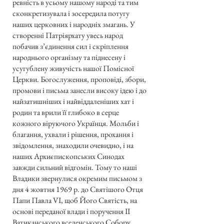
ревність в усьому нашому народі та тим
сконкретизувала і зосередила потугу
наших церковних і народніх змагань. У
створенні Патріярхату увесь народ
побачив з’єдинення сил і скріплення
народнього організму та піднесену і
усугублену живучість нашої Помісної
Церкви. Богослуження, проповіді, збори,
промови і письма занесли високу ідею і до
найзатишніших і найвіддаленіших хат і
родин та врили її глибоко в серце
кожного віруючого Українця. Мольби і
благання, ухвали і рішення, прохання і
звідомлення, знаходили очевидно, і на
наших Архиєпископських Синодах
завжди сильний відгомін. Тому то наші
Владики звернулися окремим письмом з
дня 4 жовтня 1969 р. до Святішого Отця
Папи Павла VI, щоб Його Святість, на
основі переданої влади і поручення II
Ватиканського вселенського Собору