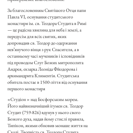
За благословенням Святішого Отця папи
Павла VI, оснування студитського
монастиря ім. св. Теодора Студита в Римі
— це радісна хвилина для неба і землі, а
передусім для всіх святих, яких
допровадив св. Теодор до одержання
невʼянучого вінця з рук Спасителя, а в
останньому часі мучеників і ісповідників
під проводом Слуг Божих митрополита
Андрея, екзарха Леоніда Фйодорова і
архимандрита Климентія. Студитська
обитель постає в 1500-ліття від оснування
першого монастиря
«Студіон » над Босфорським морем.
Його найвизначніший ігумен св. Теодор
Студит (759-826) вдунув у нього свого
Божого духа, надав йому стислі правила,
Типікон, якими обновив монаше життя на
Сході. Творчість св. Теодора Студита