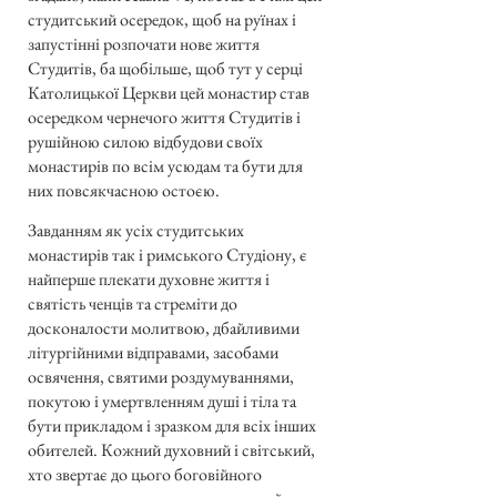
студитський осередок, щоб на руїнах і
запустінні розпочати нове життя
Студитів, ба щобільше, щоб тут у серці
Католицької Церкви цей монастир став
осередком чернечого життя Студитів і
рушійною силою відбудови своїх
монастирів по всім усюдам та бути для
них повсякчасною остоєю.
Завданням як усіх студитських
монастирів так і римського Студіону, є
найперше плекати духовне життя і
святість ченців та стреміти до
досконалости молитвою, дбайливими
літургійними відправами, засобами
освячення, святими роздумуваннями,
покутою і умертвленням душі і тіла та
бути прикладом і зразком для всіх інших
обителей. Кожний духовний і світський,
хто звертає до цього боговійного