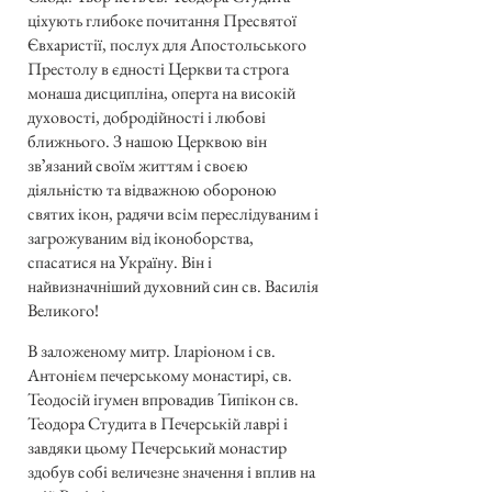
ціхують глибоке почитання Пресвятої
Євхаристії, послух для Апостольського
Престолу в єдності Церкви та строга
монаша дисципліна, оперта на високій
духовості, добродійності і любові
ближнього. З нашою Церквою він
звʼязаний своїм життям і своєю
діяльністю та відважною обороною
святих ікон, радячи всім переслідуваним і
загрожуваним від іконоборства,
спасатися на Україну. Він і
найвизначніший духовний син св. Василія
Великого!
В заложеному митр. Іларіоном і св.
Антонієм печерському монастирі, св.
Теодосій ігумен впровадив Типікон св.
Теодора Студита в Печерській лаврі і
завдяки цьому Печерський монастир
здобув собі величезне значення і вплив на