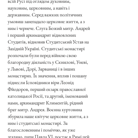
всій Русі під оглядом духовним,
науковим, церковним, а навіть і
державним. Серед важких політичних
умовиш занепадало церковне життя, а з
ним і чернече. Слуга Божий митр. Андрей
і перший архимандрит відновлених
Студитів, відновив Студитський Устав на
Західній Україні. Студитські монастирі
розпочали були перед війною свою
благородну діяльність у Скнилові, Уневі,
у Львові, Дорі, Зарваниці і в інших
монастирях. Їх значення, вплив і пошану
піднесли Ісповідники віри Леонід
Фйодоров, перший екзарх православної
католицької Росії, та другий, іменований
нами, архимандрит Климентій, рідний
брат митр. Андрея. Воєнна хуртовина
збурила наше квітуче церковне життя, а з
ним і студитські монастирі. За
благословенням і поміччю, як уже
згадано, папи Павла VI, постає в Римі цей