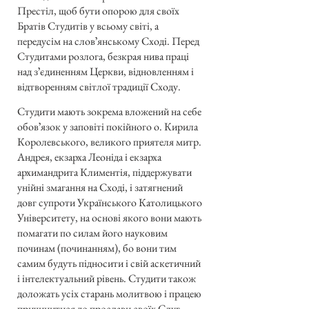
Престіл, щоб бути опорою для своїх
Братів Студитів у всьому світі, а
передусім на словʼянському Сході. Перед
Студитами розлога, безкрая нива праці
над зʼєдиненням Церкви, відновленням і
відтворенням світлої традиції Сходу.
Студити мають зокрема вложений на себе
обовʼязок у заповіті покійного о. Кирила
Королевського, великого приятеля митр.
Андрея, екзарха Леоніда і екзарха
архимандрита Климентія, піддержувати
унійні змагання на Сході, і затягнений
довг супроти Українського Католицького
Університету, на основі якого вони мають
помагати по силам його науковим
починам (починанням), бо вони тим
самим будуть підносити і свій аскетичний
і інтелектуальний рівень. Студити також
доложать усіх старань молитвою і працею
причинитися до прослави своїх Слуг