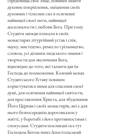
середовища своє лице, повинен знайти
духовне покріплення, зміцнення своїх
духовних і тілесних сил в осягненні
найвищої своєї мети, найвищої
досконалости і любови Бога. При тому
Студити завжди плекали в своїх
монастирях літургійний устав і спів,
науку, мистецтво, ремесло і рільництво,
словом, усі ділянки людського знання і
творчости для звеличення Бога,
відповідно до того, які таланти дав їм
Господь до помноження. Кожний монах
Студитського Уставу повинен
користуватися ними для спасення своєї
душі, для осягнення найвищої святости,
для прославлення Христа, для збудовання
Його Церкви і своїх монастирів, які є для
нього безпосереднім дороговказом у
житті, у боротьбі з його противностями і
спокусами. Студити покликані ось тут
Господом Богом через Апостольський