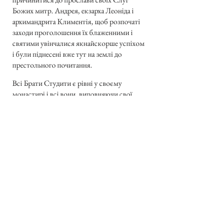
Божих митр. Андрея, екзарха Леоніда і
архимандрита Климентія, щоб розпочаті
заходи проголошення їх блаженними і
святими увінчалися якнайскорше успіхом
і були піднесені вже тут на землі до
престольного почитання.
Всі Брати Студити є рівні у своєму
монастирі і всі вони, виповняючи свої
обовʼязки, є високо заслужні перед Богом
і своєю обителлю, бо всі виконують
однаково вартісні діла для свого
освячення і осягнення вічного щастя.
Ніхто нехай не глядить скоса на іншого
Брата, менше спосібного і менше
впадаючого в око на зовні, бо « Господь
глядить на серце (пор. Яків 2,9; 1 Сам.
16,7; Наслідування Христа І, гл. 6).
Входячи в римську, найчисленнішу
громаду світу, Студити не є якимсь