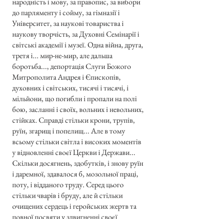
народність і мову, за правопис, за вибори
до парляменту і сойму, за гімназії і
Університет, за наукові товариства і
наукову творчість, за Духовні Семінарії і
світські академії і музеї. Одна війна, друга,
третя і... мир-не-мир, але дальша
боротьба..., депортація Слуги Божого
Митрополита Андрея і Єпископів,
духовних і світських, тисячі і тисячі, і
мільйони, що погибли і пропали на полі
бою, засланні і своїх, вольних і невольних,
стійках. Справді стільки крони, трупів,
руїн, згарищ і попелищ... Але в тому
всьому стільки світла і високих моментів
у відновленні своєї Церкви і Держави...
Скільки досягнень, здобутків, і знову руїн
і даремної, здавалося б, мозольної праці,
поту, і відданого труду. Серед цього
стільки чварів і бруду, але й стільки
очищених сердець і геройських жертв та
повної посвяти у здвигненні своєї