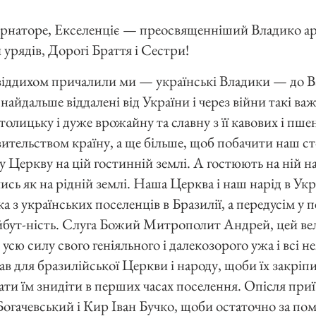
ернаторе, Екселенціє — преосвященніший Владико а
урядів, Дорогі Браття і Сестри!
віддихом причалили ми — українські Владики — до В
 найдальше віддалені від України і через війни такі ва
олицьку і дуже врожайну та славну з її кавових і пше
ительством країну, а ще більше, щоб побачити наш с
шу Церкву на цій гостинній землі. А гостюють на ній 
лись як на рідній землі. Наша Церква і наш нарід в Укр
ка з українських поселенців в Бразилії, а передусім у
майбут-ність. Слуга Божий Митрополит Андрей, цей в
усю силу свого геніяльного і далекозорого ужа і всі н
ав для бразилійської Церкви і народу, щоби їх закріпи
дати їм знидіти в перших часах поселення. Опісля при
гачевський і Кир Іван Бучко, щоби остаточно за по