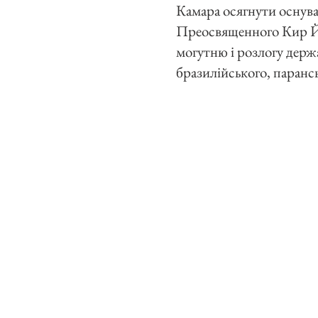
Камара осягнути оснуван
Преосвященного Кир Йо
могутню і розлогу держа
бразилійського, парансь