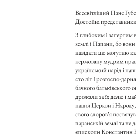
Всесвітліший Пане Ґуб
Достойні представники 
З глибоким і запертим 
землі і Папани, бо вони
навідати цю могутню кат
кермовану мудрим прав
український нарід і на
сто літ і розгоспо-дари
бачного батьківського о
дрожали за їх долю і 
нашої Церкви і Народу, 
свого здоровʼя посвячув
паранській землі та не 
єпископи Константин Бо