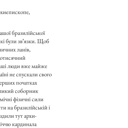
рхиєпископе,
ашої бразилійської
жкі були звʼязки. Щоб
ничних ланів,
тотисячний
наші люди вже майже
аїні не спускали свого
 перших початках
еликий соборник
емічні фізичні сили
ти на бразилійській і
їздили тут архи-
міччю кардинала