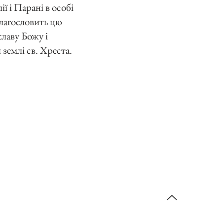
ї і Парані в особі
лагословить цю
славу Божу і
 землі св. Хреста.