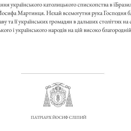
ня українського католицького спископства в іБразилі
сифа Мартинця. Нехай всемогутня рука Господня б
ву та її українських громадян в дальших століттях на 
кого і українського народів на цій високо благородній
ПАТРІАРХ ЙОСИФ СЛІПИЙ