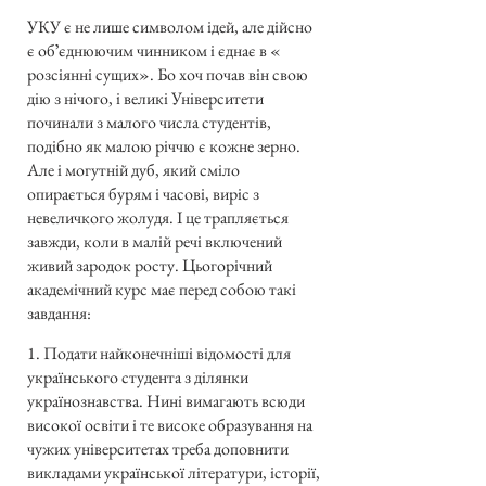
УКУ є не лише символом ідей, але дійсно
є обʼєднюючим чинником і єднає в «
розсіянні сущих». Бо хоч почав він свою
дію з нічого, і великі Університети
починали з малого числа студентів,
подібно як малою річчю є кожне зерно.
Але і могутній дуб, який сміло
опирається бурям і часові, виріс з
невеличкого жолудя. І це трапляється
завжди, коли в малій речі включений
живий зародок росту. Цьогорічний
академічний курс має перед собою такі
завдання:
1. Подати найконечніші відомості для
українського студента з ділянки
українознавства. Нині вимагають всюди
високої освіти і те високе образування на
чужих університетах треба доповнити
викладами української літератури, історії,