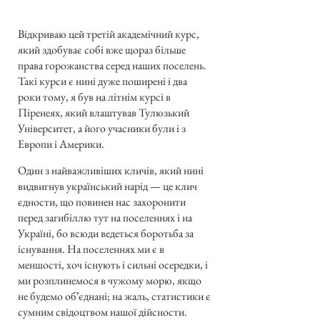
Відкриваю цей третій академічний курс,
який здобуває собі вже щораз більше
права горожанства серед наших поселень.
Такі курси є нині дуже поширені і два
роки тому, я був на літнім курсі в
Піренеях, який влаштував Тулюзький
Університет, а його учасники були і з
Европи і Америки.
Один з найважливіших кличів, який нині
видвигнув український нарід — це клич
єдности, що повинен нас захоронити
перед загибіллю тут на поселеннях і на
Україні, бо всюди ведеться боротьба за
існування. На поселеннях ми є в
меншості, хоч існують і сильні осередки, і
ми розплинемося в чужому морю, якщо
не будемо обʼєднані; на жаль, статистики є
сумним свідоцтвом нашої дійсности.