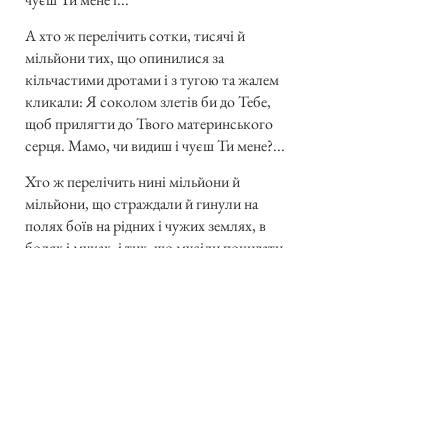
А хто ж перелічить сотки, тисячі й
мільйони тих, що опинилися за
кільчастими дротами і з тугою та жалем
кликали: Я соколом злетів би до Тебе,
щоб прилягти до Твого материнського
серця. Мамо, чи видиш і чуєш Ти мене?...
Хто ж перелічить нині мільйони й
мільйони, що страждали й гинули на
полях боїв на рідних і чужих землях, в
болях і муках, і тих, що мусіли покидати
рідні хати, щоб спасати своє життя і
шукати волі: Мамо, чи видиш і чуєш Ти
мене?...
Та що ж! Рідна мати знедолена, збідніла,
безпомічна, лягла в сиру могилу. Тому то
ми, Пречиста, і самі струджені та
обездолені, принесли ті плачі, болі, горе й
біду до Тебе ось тут, бо рідна наша земська