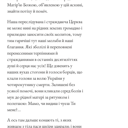
Матірʼю Божою, обʼявленою у цій яскині,
знайти потіху й поміч.
Наша переслідувана і страждаюча Церква
не може нині на рідних землях громадно і
прилюдно заносити своїх молитов, тому
тим гарячіші тут наші мольби й наші
благання. Які зболілі й переповнені
перенесеними терпіннями й
стражданнями в останніх десятиліттях
душі й серця нас усіх! Ще дзвенять у
наших вухах стогони й голоси борців, що
клали голови за волю України у
чотирокутнику смерти. Залишені без
усякої помочі, вони кликали серед болів і
мук до рідної матері за рятунком і
полегшою: Мамо, чи видиш і чуєш Ти
мене?...
А ось там дальше конають ті, з яких
живцем з тіла паси шкіри здирали; і вони