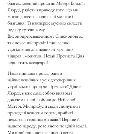
благословенній прощі до Матері Божої в
Люрді, радість з приводу того, що ми
могли донести сюди наші мольби і
благання. Та найперше мусимо скласти
подяку тутешньому
Високопреосвященному Єпископові за
так почесний привіт і такі великі
удогіднення для наших літургічних
відправ і молитов. Нехай Пречиста Діва
відплатить всещедро!
Наша нинішня проща, одна з
найчисленніших з усіх дотеперішніх
українських прощ до Пречистої Діви в
Люрді, є вже сама собою виявом і
доказом нашої любови до Небесної
Матері. Ми прибули сюди спонукані і
приведені великим горем, прибиті
недолею і терпіннями нашої Церкви й
нашого народу, розсіяного по цілій землі.
Ми прийшли, щоб зʼєдинено перед