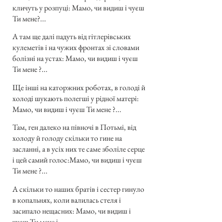
кличуть у розпуці: Мамо, чи видиш і чуєш
Ти мене?...
А там ще далі падуть від гітлерівських
кулеметів і на чужих фронтах зі словами
болізні на устах: Мамо, чи видиш і чуєш
Ти мене ?...
Ще інші на каторжних роботах, в голоді й
холоді шукають полегші у рідної матері:
Мамо, чи видиш і чуєш Ти мене ?...
Там, ген далеко на півночі в Потьмі, від
холоду й голоду скільки то гине на
засланні, а в усіх них те саме зболіле серце
і цей самий голос:Мамо, чи видиш і чуєш
Ти мене ?...
А скільки то наших братів і сестер гинуло
в копальнях, коли валилась стеля і
засипало нещасних: Мамо, чи видиш і
чуєш Ти мене і...