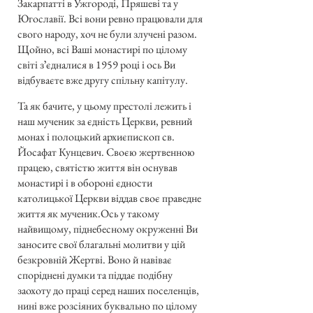
Закарпатті в Ужгороді, Пряшеві та у
Югославії. Всі вони ревно працювали для
свого народу, хоч не були злучені разом.
Щойно, всі Ваші монастирі по цілому
світі зʼєдналися в 1959 році і ось Ви
відбуваєте вже другу спільну капітулу.
Та як бачите, у цьому престолі лежить і
наш мученик за єдність Церкви, ревний
монах і полоцький архиєпископ св.
Йосафат Кунцевич. Своєю жертвенною
працею, святістю життя він оснував
монастирі і в обороні єдности
католицької Церкви віддав своє праведне
життя як мученик.Ось у такому
найвищому, піднебесному окруженні Ви
заносите свої благальні молитви у цій
безкровній Жертві. Воно й навіває
споріднені думки та піддає подібну
заохоту до праці серед наших поселенців,
нині вже розсіяних буквально по цілому