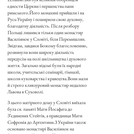
єдности Церкви і першенства папи
римського.Його монахині прийшли і на
Русь-Україну і поширили свою духовну,
благодатну діяльність. Після розбору
Польщі лишився тільки один монастир
Василіянок у Словіті, біля Перемишлян.
Звідтам, завдяки Божому благословенню,
розвинули вони широку діяльність
передусім на полі шкільництва і духового
життя. Загально відомі були їх народні
школи, учительські семінарії, ґімназії,
школи куховарства і кравецтва.Вони мали
й строго клявзуровий монастир недалеко
Львова в Суховолі.
З цього матірного дому у Словіті виїхала
була св. памяті Мати Йосафата до
Зʼєдинених Стейтів, а праведниця Мати
Софронія до Арґентини.З України також
основано монастирі Василіянок на