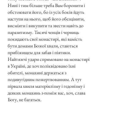
Нині і тим більше треба Вам боронити і
обстоювати його, бо із усіх боків йдуть
наступи на нього, щоб його обезцінити,
висміяти і викупити та звести навіть до
паразитизму. Тисячі ченців і черниць
покидають свої монастирі, які вамість
бути домами Божої хвали, стаються
прибіжищем для забав і піятики.
Найтяжчі удари спрямовано на монастирі
в Україні, де хоч поліквідовано їхні
обителі, монахині держаться з
подивугідним пожертвованням. А тут
пірвала хвиля матеріялізму і гедонізму і
деяких монахинь з-поміж вас, хоч, слава
Богу, не багатьох.
Капітула це іспит совісти! Від останньої
капітули минуло шість літ. В нас вже одне
є потішаюче, що за цього проводу
архимандриці Згромадження не тільки не