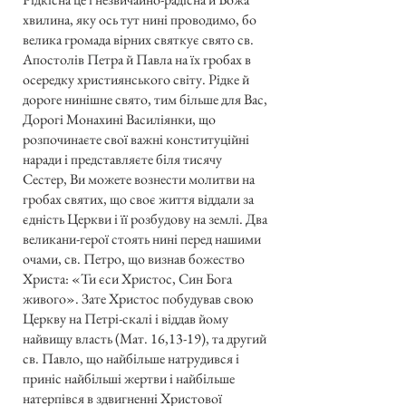
хвилина, яку ось тут нині проводимо, бо
велика громада вірних святкує свято св.
Апостолів Петра й Павла на їх гробах в
осередку християнського світу. Рідке й
дороге нинішне свято, тим більше для Вас,
Дорогі Монахині Василіянки, що
розпочинаєте свої важні конституційні
наради і представляєте біля тисячу
Сестер, Ви можете вознести молитви на
гробах святих, що своє життя віддали за
єдність Церкви і її розбудову на землі. Два
великани-герої стоять нині перед нашими
очами, св. Петро, що визнав божество
Христа: «Ти єси Христос, Син Бога
живого». Зате Христос побудував свою
Церкву на Петрі-скалі і віддав йому
найвищу власть (Мат. 16,13-19), та другий
св. Павло, що найбільше натрудився і
приніс найбільші жертви і найбільше
натерпівся в здвигненні Христової