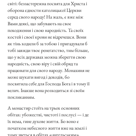
світі: беззастережна посвята для Христа і
оборона єдности католицької Церкви
серед свого народу! На жаль, є вже між
Вами деякі, що забувають на своє
походження і свою народність. Та своїх
костей і своєї крови не відречешся. Вони
як тінь ходили б за тобою і пригадували б
тобі завжди твоє ренеґатство, тим більше,
що у всіх державах можна зберегти свою
народність, свою віру і свій обряд та
працювати для свого народу. Монахиня не
може шукати вигод і доходів, бо
посвятила себе для Господа Бога і в тому її
велич. Інакше вона розходиться зі своїм
покликанням.
А монастир стоїть на трьох основних
обітах: убожестві, чистоті і послусі — і де
їх нема, гине духове життя. Бо воно є
початком небесного життя вже на землі і
тому зветься в обітах «ангельським».