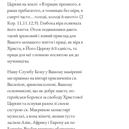
Церкви на землі: «В працях премного, в
ранах пребагатого, в темницях без міри, в
смерті часто... голоді, холоді й наготі» (2
Кор. 11,11.12,9). Глибока віра осяювала
його життя. Отож подвижники дають
такий зразковий і живий приклад для
Вашого монашого життя і праці, як віра в
Христа, в Його Церкву й її єдність, та
праця для неї з повною посвятою аж до
мучеництва.
Нашу Службу Божу у Вашому наміренні
ми правимо на вівтарі присвяченім св.
Василієві, архиєпископові, Вашому
основникові, що як добре знаєте, по-
геройськи боровся за свободу Христової
Церкви та оснував разом зі своєю
сестрою св. Макриною монастирі
мужеські, а вона жіночі, якими густо
засіяли Азію, Африку і Европу аж по
Еспанію.Він був великим оборонцем