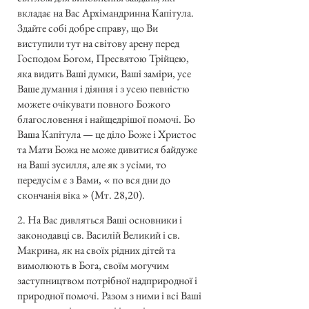
вкладає на Вас Архімандринна Капітула.
Здайте собі добре справу, що Ви
виступили тут на світову арену перед
Господом Богом, Пресвятою Трійцею,
яка видить Ваші думки, Ваші заміри, усе
Ваше думання і діяння і з усею певністю
можете очікувати повного Божого
благословення і найщедрішої помочі. Бо
Ваша Капітула — це діло Боже і Христос
та Мати Божа не може дивитися байдуже
на Ваші зусилля, але як з усіми, то
передусім є з Вами, « по вся дни до
скончанія віка » (Мт. 28,20).
2. На Вас дивляться Ваші основники і
законодавці св. Василій Великий і св.
Макрина, як на своїх рідних дітей та
вимолюють в Бога, своїм могучим
заступництвом потрібної надприродної і
природної помочі. Разом з ними і всі Ваші