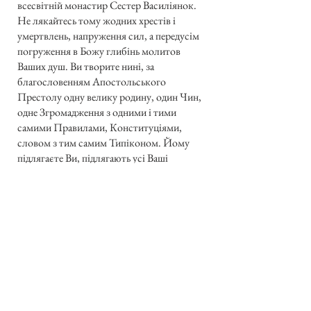
всесвітній монастир Сестер Василіянок.
Не лякайтесь тому жодних хрестів і
умертвлень, напруження сил, а передусім
погруження в Божу глибінь молитов
Ваших душ. Ви творите нині, за
благословенням Апостольського
Престолу одну велику родину, один Чин,
одне Згромадження з одними і тими
самими Правилами, Конституціями,
словом з тим самим Типіконом. Йому
підлягаєте Ви, підлягають усі Ваші
монастирі по всім усюдам. Ви стали
могутнім чинником, надприродним і
природним в Католицькій Церкві, а
зокрема серед українського народу і
інших, яких представляєте. Поодинокі
річки вод стають щойно тоді могутньою
стихією, якщо вони злучені в одну велику
силу, що сильними хвилями переломлює
всі труднощі і запори — бо в єдності сила.
Так само здайте собі справу, що Ви за