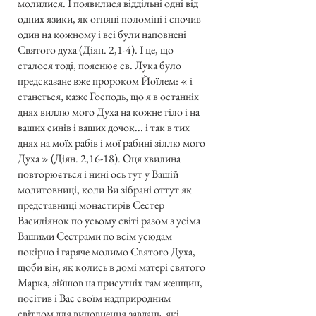
молилися. І появилися віддільні одні від
одних язики, як огняні поломіні і спочив
один на кожному і всі були наповнені
Святого духа (Діян. 2,1-4). І це, що
сталося тоді, пояснює св. Лука було
предсказане вже пророком Йоїлем: « і
станеться, каже Господь, що я в останніх
днях виллю мого Духа на кожне тіло і на
ваших синів і ваших дочок... і так в тих
днях на моїх рабів і мої рабині зіллю мого
Духа » (Діян. 2,16-18). Оця хвилина
повторюється і нині ось тут у Вашій
молитовниці, коли Ви зібрані оттут як
представниці монастирів Сестер
Василіянок по усьому світі разом з усіма
Вашими Сестрами по всім усюдам
покірно і гаряче молимо Святого Духа,
щоби він, як колись в домі матері святого
Марка, зійшов на присутніх там женщин,
посітив і Вас своїм надприродним
світлом для виповнення завдань, які