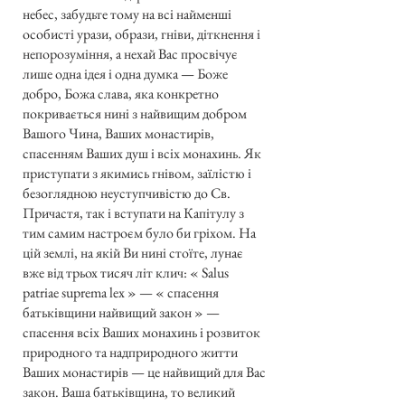
небес, забудьте тому на всі найменші
особисті урази, образи, гніви, діткнення і
непорозуміння, а нехай Вас просвічує
лише одна ідея і одна думка — Боже
добро, Божа слава, яка конкретно
покривається нині з найвищим добром
Вашого Чина, Ваших монастирів,
спасенням Ваших душ і всіх монахинь. Як
приступати з якимись гнівом, заїлістю і
безоглядною неуступчивістю до Св.
Причастя, так і вступати на Капітулу з
тим самим настроєм було би гріхом. На
цій землі, на якій Ви нині стоїте, лунає
вже від трьох тисяч літ клич: « Salus
раtriae suprema lex » — « спасення
батьківщини найвищий закон » —
спасення всіх Ваших монахинь і розвиток
природного та надприродного житти
Ваших монастирів — це найвищий для Вас
закон. Ваша батьківщина, то великий