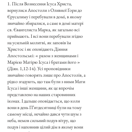
1. Після Вознесення Ісуса Христа,
вернулися Апостоли з Оливної Гори до
Єрусалиму і перебували в домі, в якому
звичайно збиралися, а саме в домі матері
св. Євангелиста Марка, як загально всі
приймають. І всі вони перебували згідно
на усильній молитві, як заповів їм
Христос і як оповідають Діяння
Апостольські: « разом з женщинами і
Марією Матірю Ісуса і братами його »
(Діян. 1,12-14). Усі проповідники
звичайно говорять лише про Апостолів, а
рідко згадують, що там були з ними Мати
Ісуса і інші женщини, як це впрочім
представлено на наших старовинних
іконах. І дальше оповідається, що коли
вони в день Пʼятдесятниці були на тому
самому місці, нечайно дався чути шум з
неба, немов сильний подув вітру, що
подув і наповнив цілий дім в якому вони