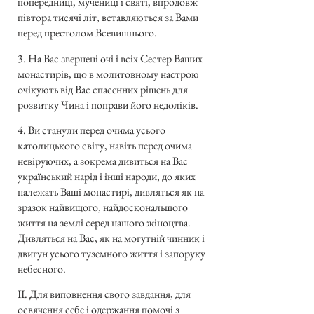
попередниці, мучениці і святі, впродовж
півтора тисячі літ, вставляються за Вами
перед престолом Всевишнього.
3. На Вас звернені очі і всіх Сестер Ваших
монастирів, що в молитовному настрою
очікують від Вас спасенних рішень для
розвитку Чина і поправи його недоліків.
4. Ви станули перед очима усього
католицького світу, навіть перед очима
невіруючих, а зокрема дивиться на Вас
український нарід і інші народи, до яких
належать Ваші монастирі, дивляться як на
зразок найвищого, найдоскональшого
життя на землі серед нашого жіноцтва.
Дивляться на Вас, як на могутній чинник і
двигун усього туземного життя і запоруку
небесного.
II. Для виповнення свого завдання, для
освячення себе і одержання помочі з