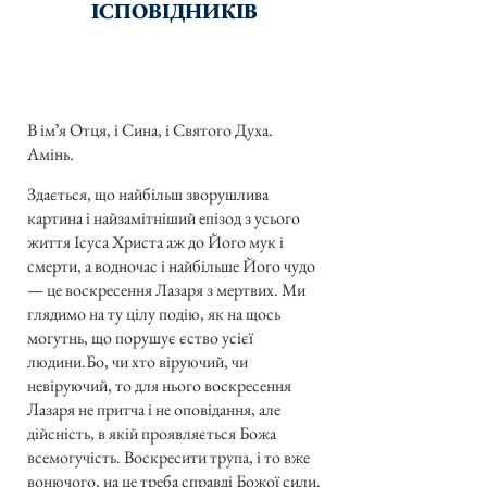
ІСПОВІДНИКІВ
В імʼя Отця, і Сина, і Святого Духа.
Амінь.
Здається, що найбільш зворушлива
картина і найзамітніший епізод з усього
життя Ісуса Христа аж до Його мук і
смерти, а водночас і найбільше Його чудо
— це воскресення Лазаря з мертвих. Ми
глядимо на ту цілу подію, як на щось
могутнь, що порушує єство усієї
людини.Бо, чи хто віруючий, чи
невіруючий, то для нього воскресення
Лазаря не притча і не оповідання, але
дійсність, в якій проявляється Божа
всемогучість. Воскресити трупа, і то вже
вонючого, на це треба справді Божої сили.