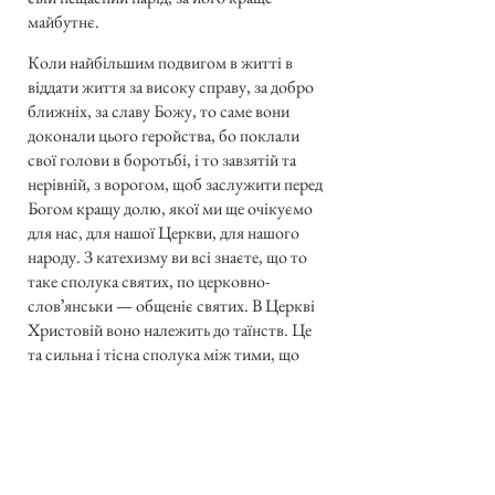
майбутнє.
Коли найбільшим подвигом в житті в
віддати життя за високу справу, за добро
ближніх, за славу Божу, то саме вони
доконали цього геройства, бо поклали
свої голови в боротьбі, і то завзятій та
нерівній, з ворогом, щоб заслужити перед
Богом кращу долю, якої ми ще очікуємо
для нас, для нашої Церкви, для нашого
народу. З катехизму ви всі знаєте, що то
таке сполука святих, по церковно-
словʼянськи — общеніє святих. В Церкві
Христовій воно належить до таїнств. Це
та сильна і тісна сполука між тими, що
славлять Бога; ангелами, що радуються в
небі, і святими; між тими, що є в
чистилищі; і нами усіма тут на землі, які
ведемо щоденну боротьбу за славу Божу,
за добро ближнього, за краще і вічне