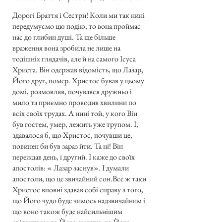
Дорогі Браття і Сестри! Коли ми так нині
передумуємо цю подію, то вона проймає
нас до глибин душі. Та ще більше
враження вона зробила не лише на
тодішніх глядачів, але й на самого Ісуса
Христа. Він одержав відомість, що Лазар,
Його друг, помер. Христос бував у цьому
домі, розмовляв, почувався дружньо і
мило та приємно проводив хвилини по
всіх своїх трудах. А нині той, у кого Він
був гостем, умер, лежить уже трупом. І,
здавалося б, що Христос, почувши це,
повинен би був зараз йти. Та ні! Він
переждав день, і другий. І каже до своїх
апостолів: « Лазар заснув». І думали
апостоли, що це звичайний сон.Все ж таки
Христос вповні здавав собі справу з того,
що Його чудо буде чимось надзвичайним і
що воно також буде найсильнішим