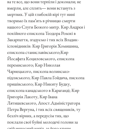
ва те все, що вони терпіли і доконали; не
вмерли, але сплять— вони встануть з
мертвих. У цій глибокій вірі тут нині
творимо їх памʼять в річницю смерти
нашого Слуги Божого митр. Кир Андрея і
покійного єпископа Теодора Ромжі в
Закарпаття, згадуємо і тих всіх Владик-
ісповідників: Кир Григорія Хомишина,
єпископа станиславівського;Кир
Йосафата Коциловського, єпископа
перемиського; Кир Николая
Чарнецького, пископа волинсько-
підляського; Кир Павла Гойдича, пископа
пряшівського; Кир Никиту Будку,
єпископа канадського в Караганді; Кир
Григорія Лакоту, Кир Івана
Лятишевського, Апост.Адміністратора
Петра Вергуна, і тих всіх священиків, ту
безліч вірних, а передусім тих, що
поклали свої буйні молодечі голови за
свій нещасний нарід, за його краще