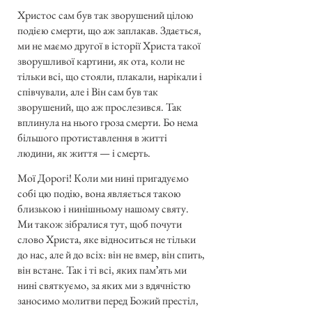
Христос сам був так зворушений цілою
подією смерти, що аж заплакав. Здається,
ми не маємо другої в історії Христа такої
зворушливої картини, як ота, коли не
тільки всі, що стояли, плакали, нарікали і
співчували, але і Він сам був так
зворушений, що аж прослезився. Так
вплинула на нього гроза смерти. Бо нема
більшого протиставлення в житті
людини, як життя — і смерть.
Мої Дорогі! Коли ми нині пригадуємо
собі цю подію, вона являється такою
близькою і нинішньому нашому святу.
Ми також зібралися тут, щоб почути
слово Христа, яке відноситься не тільки
до нас, але й до всіх: він не вмер, він спить,
він встане. Так і ті всі, яких памʼять ми
нині святкуємо, за яких ми з вдячністю
заносимо молитви перед Божий престіл,