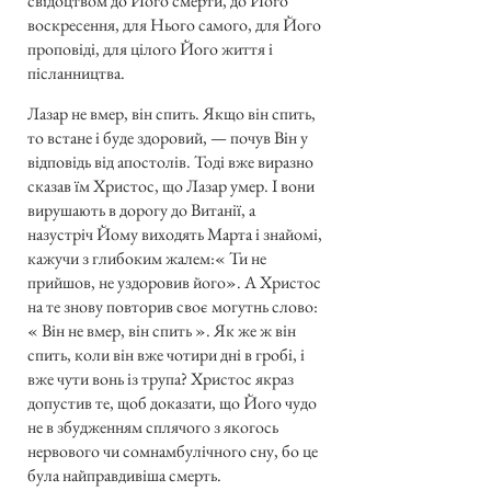
свідоцтвом до Його смерти, до Його
воскресення, для Нього самого, для Його
проповіді, для цілого Його життя і
післанництва.
Лазар не вмер, він спить. Якщо він спить,
то встане і буде здоровий, — почув Він у
відповідь від апостолів. Тоді вже виразно
сказав їм Христос, що Лазар умер. І вони
вирушають в дорогу до Витанії, а
назустріч Йому виходять Марта і знайомі,
кажучи з глибоким жалем:« Ти не
прийшов, не уздоровив його». А Христос
на те знову повторив своє могутнь слово:
« Він не вмер, він спить ». Як же ж він
спить, коли він вже чотири дні в гробі, і
вже чути вонь із трупа? Христос якраз
допустив те, щоб доказати, що Його чудо
не в збудженням сплячого з якогось
нервового чи сомнамбулічного сну, бо це
була найправдивіша смерть.