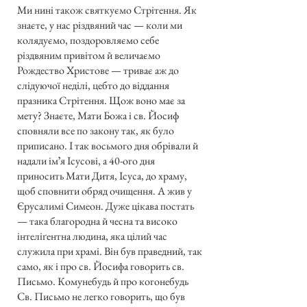
Ми нині також святкуємо Стрітення. Як
знаєте, у нас різдвяний час — коли ми
колядуємо, поздоровляємо себе
різдвяним привітом й величаємо
Рождество Христове — триває аж до
слідуючої неділі, цебто до віддання
празника Стрітення. Щож воно має за
мету? Знаєте, Мати Божа і св. Йосиф
сповняли все по закону так, як було
приписано. І так восьмого дня обрівали й
надали імʼя Ісусові, а 40-ого дня
приносить Мати Дитя, Ісуса, до храму,
щоб сповнити обряд очищення. А жив у
Єрусалимі Симеон. Дуже цікава постать
— така благородна й чесна та високо
інтеліґентна людина, яка цілий час
служила при храмі. Він був праведний, так
само, як і про св. Йосифа говорить св.
Письмо. Комунебудь й про когонебудь
Св. Письмо не легко говорить, що був