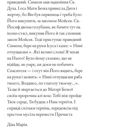
праведний. Симеон мав надхніння Св.
Духа. І ось Мати Божа принесла Дитя і
жертву, бо Він був первенець і треба було
Його викупити, за законом Мойсея. Св.
Йосиф двома голубами, як бачите тут на
іконо-стасі, викупив Його й так сповнив
закон Мойсея. Тоді приступає праведний
Симеон, бере на руки Ісуса і каже: « Нині
отпущаєши ». Які великі слова! Я чекав
на Нього! Було йому сказано, що не
відійде, не умре, аж доки не побачить
Спасителя — і отут він Його видить, бере
на руки і мовить: « Нині отпущаєши раба
твоєго, Владико, по глаголу твоєму...».
Та ще й звертається до Матері Божої
своїм пророчим алі вом: Тобі ніж пройде
Твоє серце, Ти будеш з Ним терпіти. І
справді скільки терпінь, передовсім під
хрестом мусіла перенести Пречиста
Діва Марія.