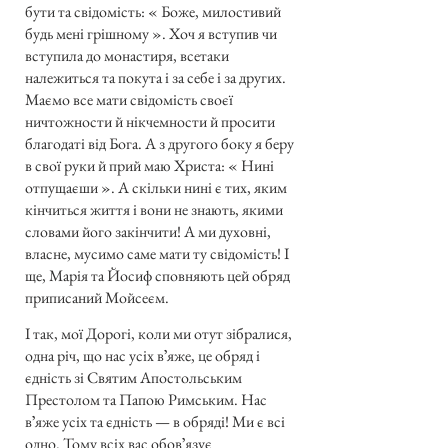
бути та свідомість: « Боже, милостивий
будь мені грішному ». Хоч я вступив чи
вступила до монастиря, всетаки
належиться та покута і за себе і за других.
Маємо все мати свідомість своєї
ничтожности й нікчемности й просити
благодаті від Бога. А з другого боку я беру
в свої руки й прий маю Христа: « Нині
отпущаєши ». А скільки нині є тих, яким
кінчиться життя і вони не знають, якими
словами його закінчити! А ми духовні,
власне, мусимо саме мати ту свідомість! І
ще, Марія та Йосиф сповняють цей обряд
приписаний Мойсеєм.
І так, мої Дорогі, коли ми отут зібралися,
одна річ, що нас усіх вʼяже, це обряд і
єдність зі Святим Апостольським
Престолом та Папою Римським. Нас
вʼяже усіх та єдність — в обряді! Ми є всі
одно. Тому всіх вас обовʼязує