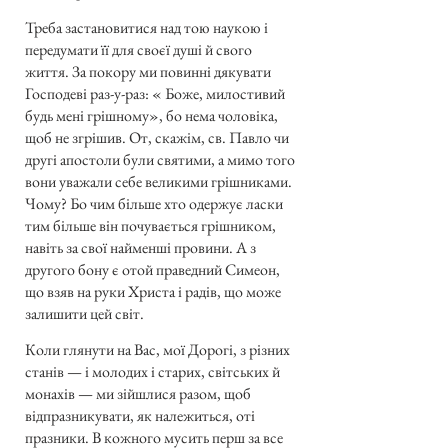
Треба застановитися над тою наукою і
передумати її для своєї душі й свого
життя. За покору ми повинні дякувати
Господеві раз-у-раз: « Боже, милостивий
будь мені грішному», бо нема чоловіка,
щоб не згрішив. От, скажім, св. Павло чи
другі апостоли були святими, а мимо того
вони уважали себе великими грішниками.
Чому? Бо чим більше хто одержує ласки
тим більше він почувається грішником,
навіть за свої найменші провини. А з
другого бону є отой праведний Симеон,
що взяв на руки Христа і радів, що може
залишити цей світ.
Коли глянути на Вас, мої Дорогі, з різних
станів — і молодих і старих, світських й
монахів — ми зійшлися разом, щоб
відпразникувати, як належиться, оті
празники. В кожного мусить перш за все