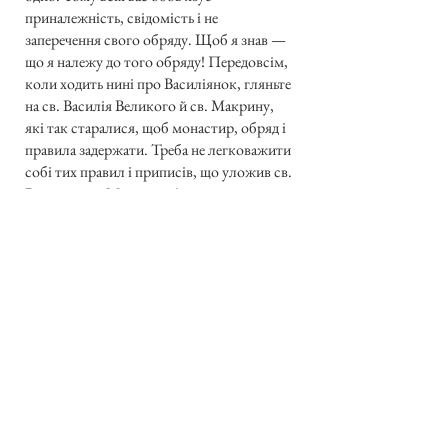
приналежність, свідомість і не
заперечення свого обряду. Щоб я знав —
що я належу до того обряду! Передовсім,
коли ходить нині про Василіянок, гляньте
на св. Василія Великого й св. Макрину,
які так старалися, щоб монастир, обряд і
правила задержати. Треба не легковажити
собі тих правил і приписів, що уложив св.
Василій і св. Макрина. А третє, мої
Дорогі, ще й те, щоб зберегти свою мову.
Ви є всі на те, щоб вдержати нарід! Ми
розплилися по цілому світі. І світські й
монахи й монахині нині є по цілому світі.
І яке їх завдання? Той нарід провадити, не
відрікатися своєї мови, не говорити
іншою мовою в себе вдома! « Мово,
рідна! » — казав о. М.Шашкевич, якого
памʼятник стоїть тут перед будинком
Університету— « хто тебе забуває, той в
серці не серденько, а лиш камінь має! »