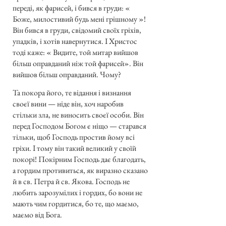
переді, як фарисей, і бився в груди: «
Боже, милостивий будь мені грішному »!
Він бився в груди, свідомий своїх гріхів,
упадків, і хотів навернутися. І Христос
тоді каже: « Видите, той митар вийшов
більш оправданий ніж той фарисей». Він
вийшов більш оправданий. Чому?
Та покора його, те відання і визнання
своєї вини — ніде він, хоч наробив
стільки зла, не виносить своєї особи. Він
перед Господом Богом є ніщо — старався
тільки, щоб Господь простив йому всі
гріхи. І тому він такий великий у своїй
покорі! Покірним Господь дає благодать,
а гордим противиться, як виразно сказано
й в св. Петра й св. Якова. Господь не
любить зарозумілих і гордих, бо вони не
мають чим гордитися, бо те, що маємо,
маємо від Бога.