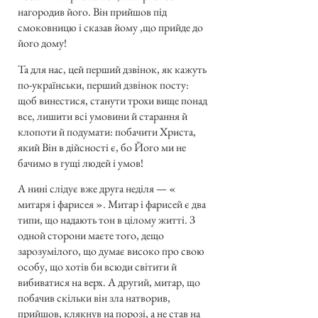
нагородив його. Він прийшов під
смоковницю і сказав йому ,що прийде до
його дому!
Та для нас, цей перший дзвінок, як кажуть
по-українськи, перший дзвінок посту:
щоб винестися, станути трохи вище понад
все, лишити всі умовини й старання й
клопоти й подумати: побачити Христа,
який Він в дійсності є, бо Його ми не
бачимо в гущі людей і умов!
А нині слідує вже друга неділя — «
митаря і фарисея ». Митар і фарисей є два
типи, що надають тон в цілому житті. З
одной сторони маєте того, дещо
зарозумілого, що думає високо про свою
особу, що хотів би всюди світити й
вибиватися на верх. А другий, митар, що
побачив скільки він зла натворив,
прийшов, клякнув на порозі, а не став на