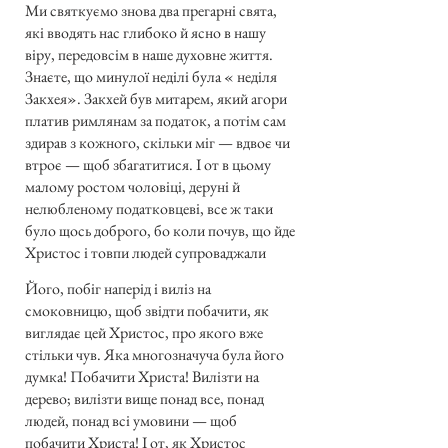
Ми святкуємо знова два прегарні свята,
які вводять нас глибоко й ясно в нашу
віру, передовсім в наше духовне життя.
Знаєте, що минулої неділі була « неділя
Закхея». Закхей був митарем, який агори
платив римлянам за податок, а потім сам
здирав з кожного, скільки міг — вдвоє чи
втроє — щоб збагатитися. І от в цьому
малому ростом чоловіці, деруні й
нелюбленому податковцеві, все ж таки
було щось доброго, бо коли почув, що йде
Христос і товпи людей супроваджали
Його, побіг наперід і виліз на
смоковницю, щоб звідти побачити, як
виглядає цей Христос, про якого вже
стільки чув. Яка многозначуча була його
думка! Побачити Христа! Вилізти на
дерево; вилізти вище понад все, понад
людей, понад всі умовини — щоб
побачити Христа! І от, як Христос