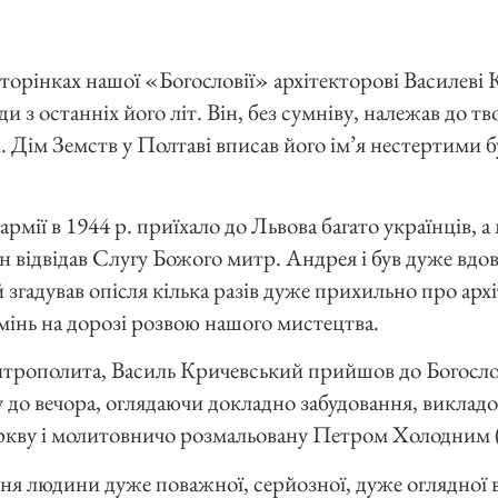
торінках нашої «Богословії» архітекторові Василеві
и з останніх його літ. Він, без сумніву, належав до тв
. Дім Земств у Полтаві вписав його ім’я нестертими 
армії в 1944 р. приїхало до Львова багато українців, а
н відвідав Слугу Божого митр. Андрея і був дуже вдо
згадував опісля кілька разів дуже прихильно про архі
мінь на дорозі розвою нашого мистецтва.
итрополита, Василь Кричевський прийшов до Богослов
у до вечора, оглядаючи докладно забудовання, викладо
церкву і молитовничо розмальовану Петром Холодним
ня людини дуже поважної, серйозної, дуже оглядної в