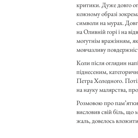
критики. Дуже довго ог
кожному образі зокрема,
символи на мурах. Довго
на Оливній горі і на ві
могутнім вражінням, як
мовчазливу повдержніс
Коли після оглядин напі
піднесеним, категорични
Петра Холодного. Потім
на науку малярства, про
Розмовою про пам’ятки 
висловив свій біль, що 
жаль, довелось вложити 