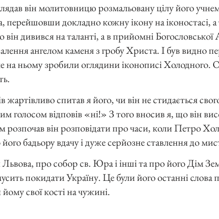
лядав він молитовницю розмальовану цілу його учнем
 перейшовши докладно кожну ікону на іконостасі, а т
 він дивився на таланті, а в прийомні Богословської 
двалення ангелом каменя з гробу Христа. І був видно 
е на ньому зробили оглядини іконописі Холодного. О
ть.
в жартівливо спитав я його, чи він не стидається свого
м голосом відповів «ні!» З того вносив я, що він вис
 розпочав він розповідати про часи, коли Петро Хол
 його бадьору вдачу і дуже серйозне ставлення до мис
Львова, про собор св. Юра і інші та про його Дім Зем
мусить покидати Україну. Це були його останні слова
йому свої кості на чужині.