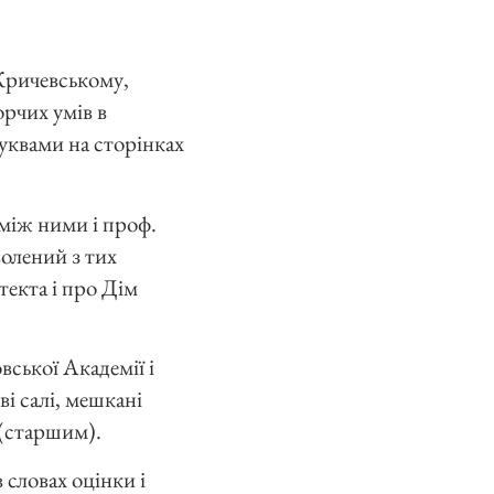
 Кричевському,
орчих умів в
буквами на сторінках
 між ними і проф.
волений з тих
текта і про Дім
ської Академії і
ві салі, мешкані
 (старшим).
 словах оцінки і