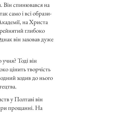
. Він спинювався на
ак само і всі образи-
Академії, на Христа
перейнятий глибоко
днак він заховав дуже
 учня? Тоді він
око цінить творчість
одний ходив до нього
тецтва.
ств у Полтаві він
 при прощанні. На