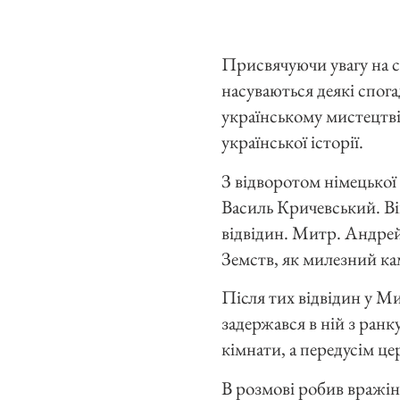
Присвячуючи увагу на с
насуваються деякі спогад
українському мистецтві
української історії.
З відворотом німецької 
Василь Кричевський. Ві
відвідин. Митр. Андрей 
Земств, як милезний ка
Після тих відвідин у М
задержався в ній з ранк
кімнати, а передусім 
В розмові робив вражін