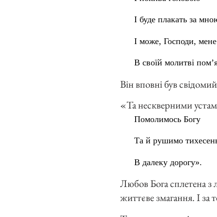
І буде плакать за мно
І може, Господи, мене
В своїй молитві пом’
Він вповні був свідомий
«Та нескверними уста
Помолимось Богу
Та й рушимо тихесен
В далеку дорогу».
Любов Бога сплетена з 
життєве змагання. І за 