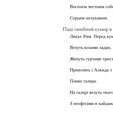
Воспоєм честним соб
Серцем нелукавим.
Паде ганебний кумир в 
Ликує Рим. Перед ку
Везуть возами ладан,
Женуть гуртами хрис
Привозять і Алкида з
Пливе галера.
На галері везуть твог
З неофітами в кайдан