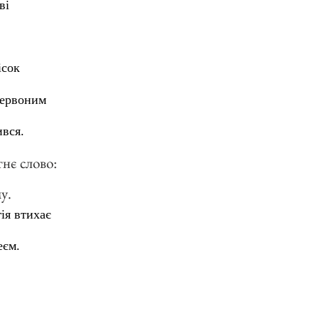
ві
ісок
червоним
ився.
тнє слово:
у.
ія втихає
еєм.