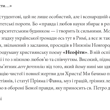
ости…»
тудентові, цей не лише особистий, але і всенародній 
итетські пороги. Бо «правда і любов науки збирає в 
іверситетським будинком — і творить їх сильними. М
згадку української громади ось тут в Римі, а все ж та
ін, звільнений з заслання, просидів в Нижнім Новгороді
родуману християнську поему
«Неофіти»
. В ній осп
 і то з ніжною любов’ю та співчуттям. Високий, під
ам’ятник
aere perennius
від того, який йому нині ми з
ацію чистої і повної жертви для Христа! Ми бачимо п
іянів, і статуї Пріяма і Фавна, муз і грацій, грізних ле
во в обороні Божої правди, яку приносить св. Петро 
і