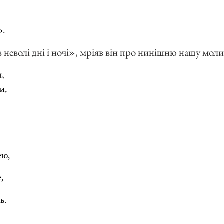
и
».
в неволі дні і ночі», мріяв він про нинішню нашу мол
и,
и,
ею,
,
ь.