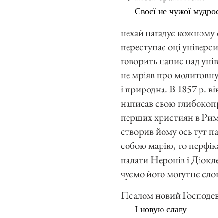
Своєї не чужої мудр
нехай нагадує кожному с
переступає оці універс
говорить напис над ун
не мріяв про молитовну 
і природна. В 1857 р. в
написав свою глибокоп
перших християн в Римі
створив йому ось тут п
собою марію, то перфік
палати Неронів і Діоклет
чуємо його могутнє сло
Псалом новий Господев
І новую славу