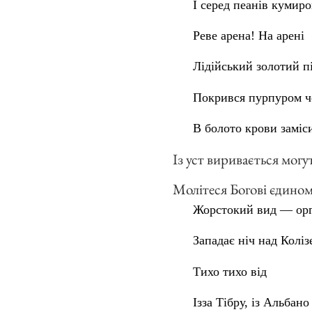
І серед пеанів кумиро
Реве арена! На арені
Лідійський золотий п
Покрився пурпуром 
В болото крови заміс
Із уст виривається могу
Молітеся Богові єдином
Жорстокий вид — орг
Западає ніч над Коліз
Тихо тихо від
Ізза Тібру, із Альбано