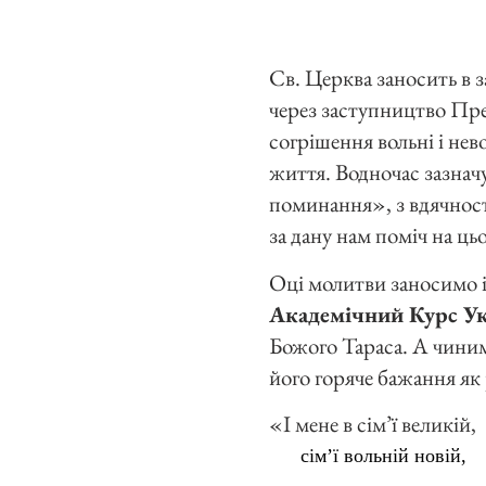
Св. Церква заносить в 
через заступництво Пре
согрішення вольні і нев
життя. Водночас зазначу
поминання», з вдячності
за дану нам поміч на цьо
Оці молитви заносимо і
Академічний Курс Укр
Божого Тараса. А чиним
його горяче бажання як 
«І мене в сім’ї великій,
сім’ї вольній новій,