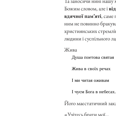
Та заносичи нині нашу 
Божим словом, але і
ві
вдячної пам’яті
, саме
ним не повинно бракува
християнських стремлін
людини і суспільного ла
Жива
Душа поетова святая
Жива в своїх речах
І ми читая оживам
І чуєм Бога в небесах.
Його маєстатичний зак
«Учітесь брати мої…