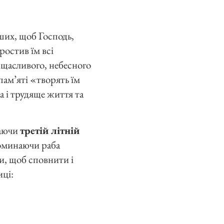
ших, щоб Господь,
ростив їм всі
, щасливого, небесного
пам’яті «творять їм
а і трудяще життя та
наючи
третій літній
оминаючи раба
и, щоб сповнити і
иці: