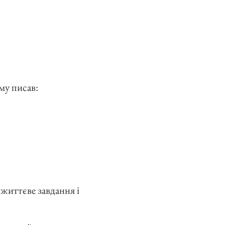
му писав:
життєве завдання і