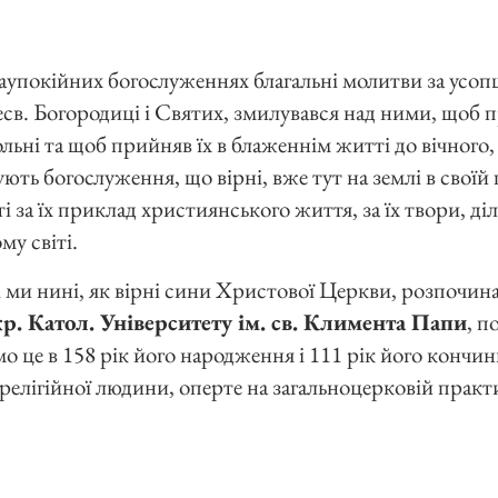
заупокійних богослуженнях благальні молитви за усоп
св. Богородиці і Святих, змилувався над ними, щоб п
ольні та щоб прийняв їх в блаженнім житті до вічного
ють богослуження, що вірні, вже тут на землі в своїй 
 за їх приклад християнського життя, за їх твори, діл
му світі.
 ми нині, як вірні сини Христової Церкви, розпочи
. Катол. Університету ім. св. Климента Папи
, п
о це в 158 рік його народження і 111 рік його кончин
релігійної людини, оперте на загальноцерковій практ