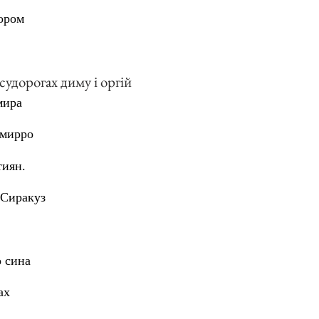
ором
судорогах диму і оргій
мира
 мирро
тиян.
 Сиракуз
о сина
ах