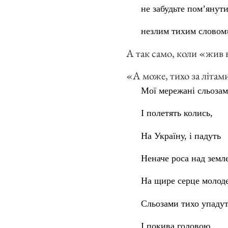
не забудьте пом’янут
незлим тихим словом
А так само, коли «жив 
«А може, тихо за літам
Мої мережані сльозам
І полетять колись,
На Україну, і падуть
Неначе роса над земл
На щире серце молоде
Сльозами тихо упадут
І покива головою