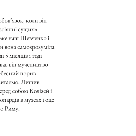
обов’язок, коли він
розсіянні сущих» —
оже наш Шевченко і
ки вона самозрозуміла
 5 місяців і тоді
івав він мучеництво
небесний порив
двигаємо. Лишив
еред собою Колізей і
опардів в музеях і оце
до Риму.