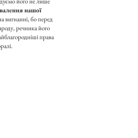
адуємо його не лише
ивалення нашої
а вигнанні, бо перед
ароду, речника його
айблагородніші права
ралі.