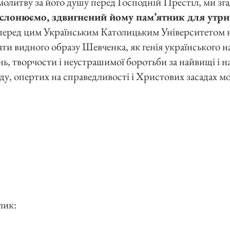
молитву за його душу перед Господній Престіл, ми зг
дслонюємо, здвигнений йому пам’ятник для утр
 перед цим Українським Католицьким Університетом н
ти видного образу Шевченка, як генія українського н
ь, творчости і неустрашимої боротьби за найвищі і н
ду, опертих на справедливості і Христових засадах мо
лик: