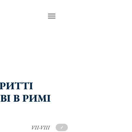
РИТТІ
І В РИМІ
VII-VIII
✓