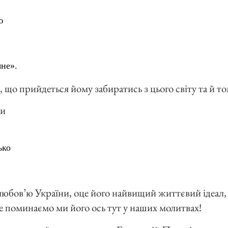
ю
яне».
, що прийдеться йому забиратись з цього світу та й то
ми
ько
любов’ю України, оце його найвищий життєвий ідеал, 
те поминаємо ми його ось тут у наших молитвах!