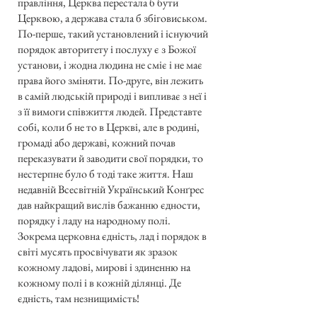
правління, Церква перестала б бути
Церквою, а держава стала б збіговиськом.
По-перше, такий установлений і існуючий
порядок авторитету і послуху є з Божої
установи, і жодна людина не сміє і не має
права його зміняти. По-друге, він лежить
в самій людській природі і випливає з неї і
з її вимоги співжиття людей. Представте
собі, коли б не то в Церкві, але в родині,
громаді або державі, кожний почав
переказувати й заводити свої порядки, то
нестерпне було б тоді таке життя. Наш
недавній Всесвітній Український Конґрес
дав найкращий вислів бажанню єдности,
порядку і ладу на народному полі.
Зокрема церковна єдність, лад і порядок в
світі мусять просвічувати як зразок
кожному ладові, мирові і здиненню на
кожному полі і в кожній ділянці. Де
єдність, там незнищимість!