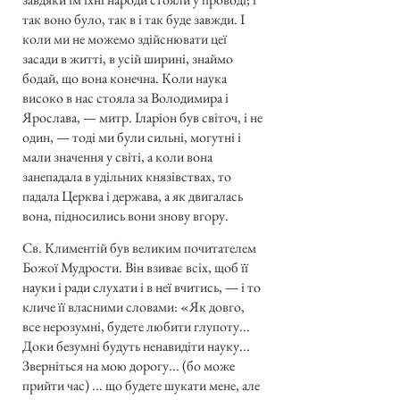
так воно було, так в і так буде завжди. І
коли ми не можемо здійснювати цеї
засади в житті, в усій ширині, знаймо
бодай, що вона конечна. Коли наука
високо в нас стояла за Володимира і
Ярослава, — митр. Іларіон був світоч, і не
один, — тоді ми були сильні, могутні і
мали значення у світі, а коли вона
занепадала в удільних князівствах, то
падала Церква і держава, а як двигалась
вона, підносились вони знову вгору.
Св. Климентій був великим почитателем
Божої Мудрости. Він взиває всіх, щоб її
науки і ради слухати і в неї вчитись, — і то
кличе її власними словами: «Як довго,
все нерозумні, будете любити глупоту...
Доки безумні будуть ненавидіти науку...
Зверніться на мою дорогу... (бо може
прийти час) ... що будете шукати мене, але