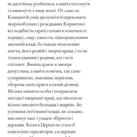
не дати йому розбитися, а навіть потонути
та вникнути з лиця землі. От саме св.
Климентій умів зрозуміти й переконати
зворохоблених і розєднаних Коринтян і
всі подібні їм гарячі голови в конечності
порядку, ладу, єдности, підпорядкування
законній владі, бо інакше неможливе
життя, його розвій і творча праця, і то не
тільки одиниці і родини, але і всіх
спільнот. Виміна думок в завжди
допустима, а навіть конечна, так само
суперництво, змагання, перегони,
оборона своїх прав в кожній ділянці.
Можна зміняти особи і поправляти
методи і напрямні праці, але ніколи не
вільно заводити безладдя і анархію. Бо
усунення легітимної влади, як сказано,
викликує хаос і упадок збірноти і
держави. Коли в Церкві не стало б
єпископів і пресвітерів, а в державі