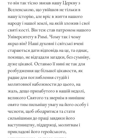
то він так тісно звязав нашу Церкву з
Вселенською, що увійшов не тільки в
нашу історію, але вріс в життя нашого
народу і нашої землі, на якій зложив і свої
святі кості. Він теж став патроном нашого
Університету в Римі. Чому так і чому
якраз він? Наші духовні і світські вчені
стараються дати відповідь на це, та однак,
покищо, не відгадали загадки, без сумніву,
дуже цікавої. Оставмо її нині не так для
розбудження ще більшої цікавости, як
радше для поглиблення студій і
молитовної набожности до цього, на
жаль, дещо призабутого в нашій недолі,
великого Святого та звернім в нинішнє
овято тим пильнішу увагу на його особу і
чесноти, щоб ободритися та стати
сильнішими до праці завдяки його
ваступництву, піддержці, молитвам і
прикладові його геройського,