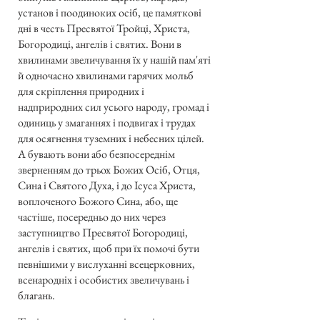
установ і поодиноких осіб, це памяткові
дні в честь Пресвятої Тройці, Христа,
Богородиці, ангелів і святих. Вони в
хвилинами звеличування їх у нашій пам'яті
й одночасно хвилинами гарячих мольб
для скріплення природних і
надприродних сил усього народу, громад і
одиниць у змаганнях і подвигах і трудах
для осягнення туземних і небесних цілей.
А бувають вони або безпосереднім
зверненням до трьох Божих Осіб, Отця,
Сина і Святого Духа, і до Ісуса Христа,
воплоченого Божого Сина, або, ще
частіше, посередньо до них через
заступництво Пресвятої Богородиці,
ангелів і святих, щоб при їх помочі бути
певнішими у вислуханні всецерковних,
всенародніх і особистих звеличувань і
благань.