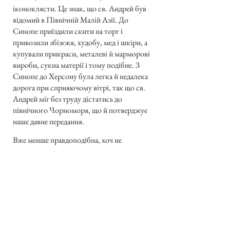
іконоклясти. Це знак, що св. Андрей був
відомий в Північній Малій Азії. До
Синопе приїздили скити на торг і
привозили збіжжя, худобу, мед і шкіри, а
купували прикраси, металеві й марморові
вироби, сукна матерії і тому подібне. З
Синопе до Херсону була легка й недалека
дорога при сприяючому вітрі, так що св.
Андрей міг без труду дістатись до
північного Чорноморя, що й потверджує
наше давне передання.
Вже менше правдоподібна, хоч не
виключена, в його поява на київських
горах, тому що на тих просторах були
римські оселі, як свідчать викопані в
Києві римські монети, і скити знали
плавбу Дніпром. Була тоді свідомість
приналежности до Вселенської Церкви,
бо одна леґенда оповідає, що св. Андрей