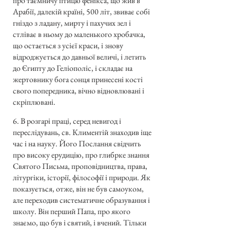
про таємничу птицю фенікса, що жив в
Арабії, далекій країні, 500 літ, звиває собі
гніздо з ладану, мирту і пахучих зел і
стліває в ньому до маленького хробачка,
що остається з усієї краси, і знову
відроджується до давньої величі, і летить
до Єгипту до Геліополіс, і складає на
жертовнику бога сонця принесені кості
свого попередника, вічно відновлювані і
скріплювані.
6. В розгарі праці, серед невигод і
переслідувань, св. Климентій знаходив іще
час і на науку. Його Послання свідчить
про високу ерудицію, про глибрке знання
Святого Письма, проповідництва, права,
літургіки, історії, філософії і природи. Як
показується, отже, він не був самоуком,
але переходив систематичне образування і
школу. Він перший Папа, про якого
знаємо, що був і святий, і вчений. Тільки