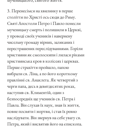
мученицького, святого життя.
3. Перенесімся на хвилинку в перше
століття по Христі ось сюди до Риму.
Святі Апостоли Петро і Павло понесли
мученицьку смерть і полишили в Церкві,
у проводі своїх учеників і навернену
чисельну громаду вірних, заляканих і
перестрашених переслідуваннями. Горіли
християни як смолоскипи і лилася ріками
християнська кров в колісеях і церквах.
Перше страхіття пройшло, папою
вибрали св. Ліна, а по його короткому
правлінні св. Анаклета. Як четвертий з
черги папа, десь в девятдесятих роках,
наступив св. Климентій, один з
безпосередніх ще учеників св. Петра і
Павла. Він слухав їх наук, знав їх життя,
повне посвяти і жертви, і став їх ревно
наслідувати. Він звернув на себе увагу св.
Петра, який і висвятив його на єпископа.