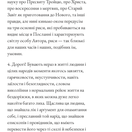
науку про Пресвяту Тройцю, про Христа,
про воскресення з мертвих, про Старий
Завіт як приготовання до Нового, та інші
правди, але нині киньмо оком передусім
на три основні риси, які пробиваються на
видне місце в Посланні і характеризують
світлу особу Автора, риси — так близькі
для наших часів і наших, подібних ім,
умовин.
4. Дорогі! Бувають нераз в житті людини і
цілих народів моменти якогось завзяття,
гарячковости, неуступчивости, навіть
заїлости і безоглядности, словом
виколіїння з нормальних рейок життя на
бездоріжжя, в яких можна дуже легко
накоїти багато лиха. Щаслива ця людина,
що знайшла лік і арґумент для опамятання
себе, і преславний той нарід, що знайшов
єпископів і провідників, що вміють
перевести його через ті скелі й небезпеки і