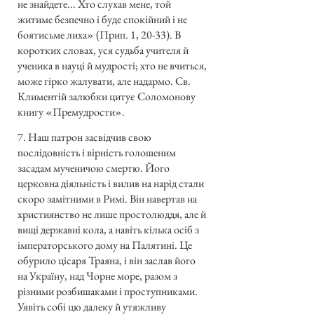
не знайдете... Хто слухав мене, той
житиме безпечно і буде спокійний і не
боятисьме лиха» (Прип. 1, 20-33). В
коротких словах, уся судьба учителя й
ученика в науці й мудрості; хто не вчиться,
може гірко жалувати, але надармо. Св.
Климентій залюбки цитує Соломонову
книгу «Премудрости».
7. Наш патрон засвідчив свою
послідовність і вірність голошеним
засадам мученичою смертю. Його
церковна діяльність і вилив на нарід стали
скоро замітними в Римі. Він навертав на
християнство не лише простолюддя, але й
вищі державні кола, а навіть кілька осіб з
імператорського дому на Палятині. Це
обурило цісаря Траяна, і він заслав його
на Україну, над Чорне море, разом з
різними розбишаками і проступниками.
Уявіть собі цю далеку й утяжливу