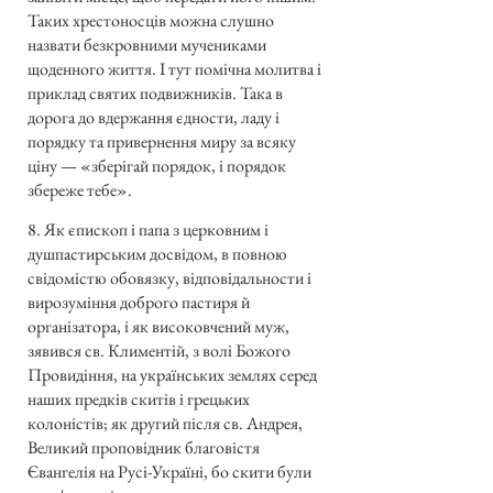
Таких хрестоносців можна слушно
назвати безкровними мучениками
щоденного життя. І тут помічна молитва і
приклад святих подвижників. Така в
дорога до вдержання єдности, ладу і
порядку та привернення миру за всяку
ціну — «зберігай порядок, і порядок
збереже тебе».
8. Як єпископ і папа з церковним і
душпастирським досвідом, в повною
свідомістю обовязку, відповідальности і
вирозуміння доброго пастиря й
організатора, і як високовчений муж,
зявився св. Климентій, з волі Божого
Провидіння, на українських землях серед
наших предків скитів і грецьких
колоністів; як другий після св. Андрея,
Великий проповідник благовістя
Євангелія на Русі-Україні, бо скити були