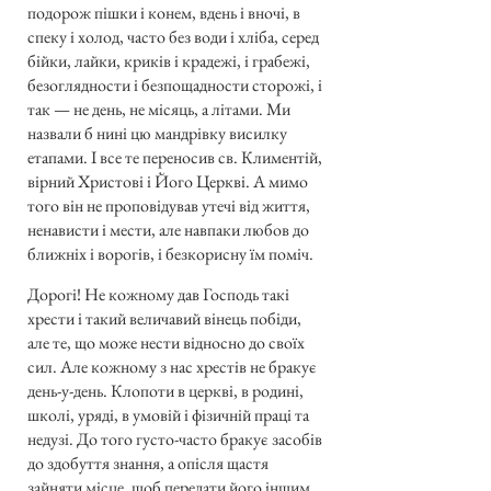
подорож пішки і конем, вдень і вночі, в
спеку і холод, часто без води і хліба, серед
бійки, лайки, криків і крадежі, і грабежі,
безоглядности і безпощадности сторожі, і
так — не день, не місяць, а літами. Ми
назвали б нині цю мандрівку висилку
етапами. І все те переносив св. Климентій,
вірний Христові і Його Церкві. А мимо
того він не проповідував утечі від життя,
ненависти і мести, але навпаки любов до
ближніх і ворогів, і безкорисну їм поміч.
Дорогі! Не кожному дав Господь такі
хрести і такий величавий вінець побіди,
але те, що може нести відносно до своїх
сил. Але кожному з нас хрестів не бракує
день-у-день. Клопоти в церкві, в родині,
школі, уряді, в умовій і фізичній праці та
недузі. До того густо-часто бракує засобів
до здобуття знання, а опісля щастя
зайняти місце, щоб передати його іншим.