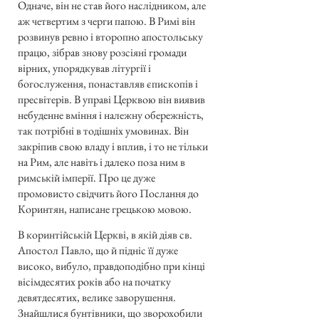
Одначе, він не став його наслідником, але
аж четвертим з черги папою. В Римі він
розвинув ревно і второпно апостольську
працю, зібрав знову розсіяні громади
вірних, упорядкував літургії і
богослуження, понаставляв єпископів і
пресвітерів. В управі Церквою він виявив
небуденне вміння і належну обережність,
так потрібні в тодішніх умовинах. Він
закріпив свою владу і вплив, і то не тільки
на Рим, але навіть і далеко поза ним в
римській імперії. Про це дуже
промовисто свідчить його Послання до
Коринтян, написане грецькою мовою.
В коринтійській Церкві, в якій діяв св.
Апостол Павло, що й підніс її дуже
високо, вибуло, правдоподібно при кінці
вісімдесятих років або на початку
девятдесятих, велике заворушення.
Знайшлися бунтівники, що зворохобили