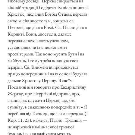
віковому досвіді. Церква спирається на
віковій традиції і одідиченім післанництві.
Христос, післаний Богом Отцем, передав
свою місію апостолам, зокрема св.
Петрові, що діяв в Римі. Св. Павло діяв в
Коринті. Вони, апостоли, дальше
передали свою власть ученикам,
установлюючи їх єпископами і
пресвітерами. Так воно мусить бути і на
майбутнь, і тому треба повинуватися
ієрархії. Св. Климентій продовжував
працю попередників і на їх основі будував
дальше Христову Церкву. В своїм
Посланні він говорить про Евхаристійну
Жертву, про літургічні відправи, про,
знання, як служити Церкві, що, без
сумніву, в спадщиною попередніх літ: «Я
перейняв від Господа, що і вам передав» (І
Кор. 11, 23), каже св. Павло. Традиція —
це наріжний камінь всякої тривкої
будови, і всяка надбудова мусить