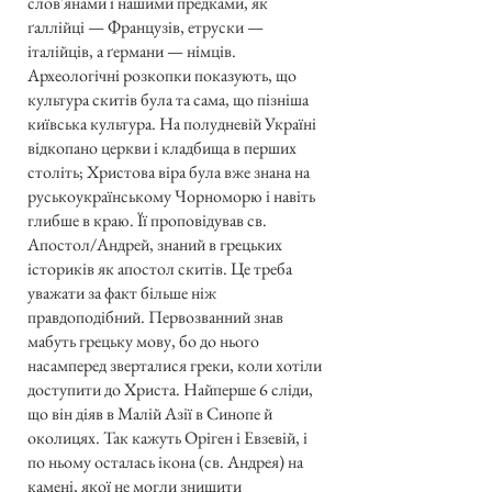
слов'янами і нашими предками, як
ґаллійці — Французів, етруски —
італійців, а ґермани — німців.
Археологічні розкопки показують, що
культура скитів була та сама, що пізніша
київська культура. На полудневій Україні
відкопано церкви і кладбища в перших
століть; Христова віра була вже знана на
руськоукраїнському Чорноморю і навіть
глибше в краю. Її проповідував св.
Апостол/Андрей, знаний в грецьких
істориків як апостол скитів. Це треба
уважати за факт більше ніж
правдоподібний. Первозванний знав
мабуть грецьку мову, бо до нього
насамперед зверталися греки, коли хотіли
доступити до Христа. Найперше 6 сліди,
що він діяв в Малій Азії в Синопе й
околицях. Так кажуть Оріген і Евзевій, і
по ньому осталась ікона (св. Андрея) на
камені, якої не могли знищити