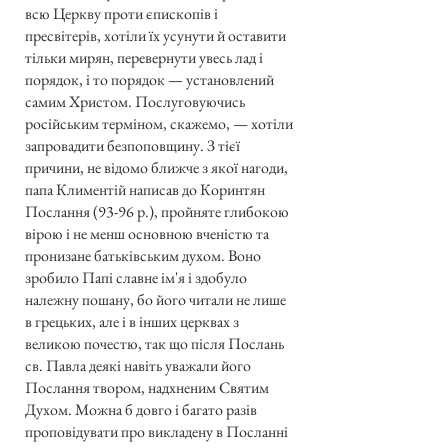
всю Церкву проти єпископів і
пресвітерів, хотіли їх усунути й оставити
тільки мирян, перевернути увесь лад і
порядок, і то порядок — установлений
самим Христом. Послуговуючись
російським терміном, скажемо, — хотіли
запровадити безпоповщину. З тієї
причини, не відомо ближче з якої нагоди,
папа Климентій написав до Коринтян
Послання (93-96 р.), пройняте глибокою
вірою і не менш основною вченістю та
пронизане батьківським духом. Воно
зробило Папі славне ім'я і здобуло
належну пошану, бо його читали не лише
в грецьких, але і в інших церквах з
великою почестю, так що після Послань
св. Павла деякі навіть уважали його
Послання твором, надхненим Святим
Духом. Можна б довго і багато разів
проповідувати про викладену в Посланні