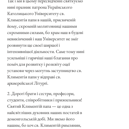
Так і ми в цьому пересвідченні святкуємо
нині празник патрона Українського
Католицького Університету св.
Климентія папи в нашій, присвяченій
йому, скромній молитовниці нашими
скромними силами, бо храм наш в будові
невикінчений і наш Університет не зміг
розвинути ще своєї ширшої і
інтензивнішої діяльности. Саме тому нині
усильніші і гарячіші наші благання про
поміч для розвитку і розквіту оцеї
установи через могутнь заступництво св.
Климентія папи у відправі св.
архиєрейської Лiтypri.
2. Дорогі брати і сестри, професори,
студенти, співробітники і прижильники!
Святий Климентій папа — це одна з
найсвітліших духовних наших постатей в
домонгольській добі. Ми звемо його
нашим, бо хоч св. Климентій римлянин,