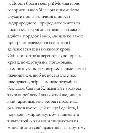
5. Дорогі брати і сестри! Можна гарно
говорити, а ще з більшою приємністю
слухати про ті величезні цінності
надприродного і природного життя та
високі культурні досягнення, які дають
єдність, порядок і мир, але далеко важче і
прикріше переводити їх в життя і
здійснювати їх на кожному кроці.
Скільки то треба перенести упокорень,
кривд, пожертвувань, погамовань,
самоопанувань, самоперемог, замовчати і
підчинитися, щоб не поставало лихо
заворушень, згіршень, непорозумінь і
безладдя. Святий Климентій є зразком
такої виробленої шляхотної людини, в
якій гармонізована теорія і практика.
Замітне в нього ще й те, що і єдність, і
порядок, і мир можуть бути запевнені
тільки тоді, коли вони спираються на
минулій життєвій практиці і на набутому