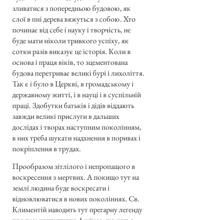
зливатися з попередньою будовою, як
слої в пні дерева вяжуться з собою. Хто
починає від себе і науку і творчість, не
буде мати ніколи тривкого успіху, як
сотки разів виказує це історія. Коли в
основа і праця віків, то зцементована
будова перетриває великі бурі і лихоліття.
Так є і було в Церкві, в громадському і
державному житті, і в науці і в суспільній
праці. Здобутки батьків і дідів віддають
завжди великі прислуги в дальших
дослідах і творах наступним поколінням,
в них треба шукати надхнення в поривах і
покріплення в трудах.
Прообразом зітлілого і непропащого в
воскресення з мертвих. А покищо тут на
землі людина буде воскресати і
відновлюватися в нових поколіннях. Св.
Климентій наводить тут прегарну легенду