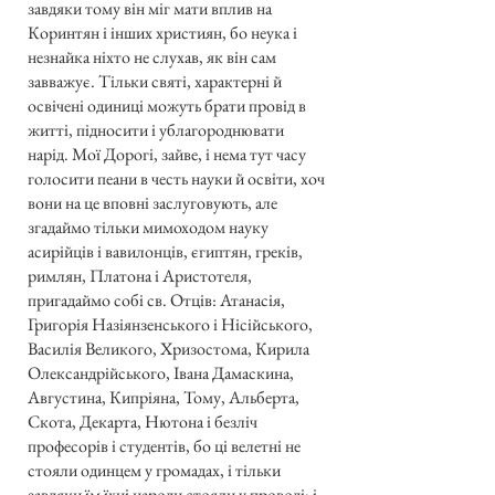
завдяки тому він міг мати вплив на
Коринтян і інших християн, бо неука і
незнайка ніхто не слухав, як він сам
завважує. Тільки святі, характерні й
освічені одиниці можуть брати провід в
житті, підносити і ублагороднювати
нарід. Мої Дорогі, зайве, і нема тут часу
голосити пеани в честь науки й освіти, хоч
вони на це вповні заслуговують, але
згадаймо тільки мимоходом науку
асирійців і вавилонців, єгиптян, греків,
римлян, Платона і Аристотеля,
пригадаймо собі св. Отців: Атанасія,
Григорія Назіянзенського і Нісійського,
Василія Великого, Хризостома, Кирила
Олександрійського, Івана Дамаскина,
Августина, Кипріяна, Тому, Альберта,
Скота, Декарта, Нютона і безліч
професорів і студентів, бо ці велетні не
стояли одинцем у громадах, і тільки
завдяки їм їхні народи стояли у проводі; і