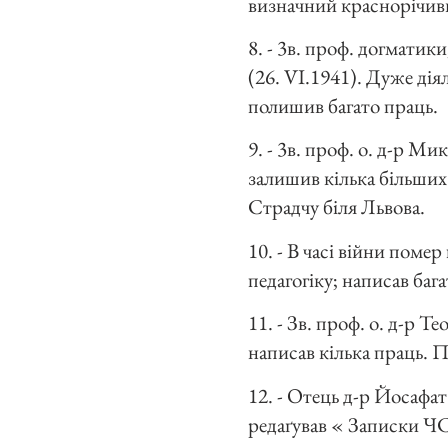
визначний краснорічив
8. - 3в. проф. догматики
(26. VI.1941). Дуже дія
полишив багато праць.
9. - 3в. проф. о. д-р М
залишив кілька більших 
Страдчу біля Львова.
10. - В часі війни поме
педагогіку; написав бага
11. - Зв. проф. о. д-р 
написав кілька праць. 
12. - Отець д-р Йосафат
редаґував « Записки ЧС