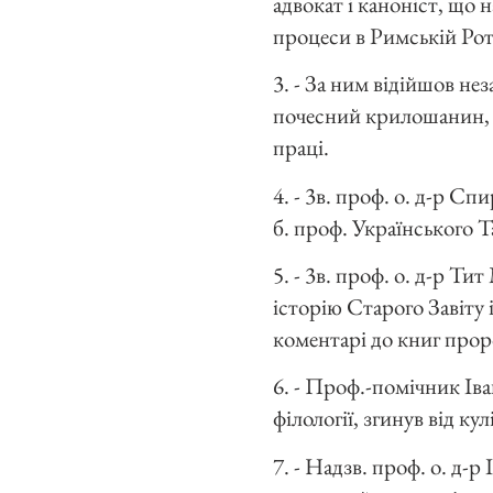
адвокат і каноніст, що 
процеси в Римській Рот
3. - За ним відійшов не
почесний крилошанин, щ
праці.
4. - 3в. проф. о. д-р С
б. проф. Українського Т
5. - 3в. проф. о. д-р Т
історію Старого Завіту 
коментарі до книг прор
6. - Проф.-помічник Іва
філології, згинув від ку
7. - Надзв. проф. о. д-