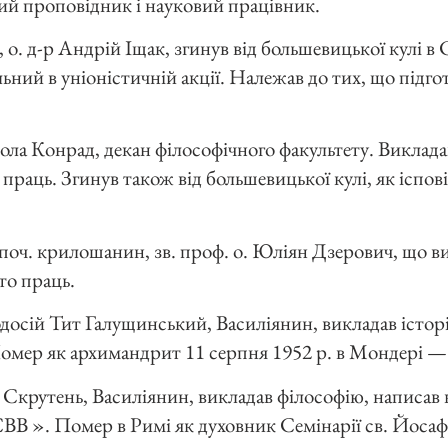
ий проповідник і науковий працівник.
, о. д-р Андрій Іщак, згинув від большевицької кулі в
льний в уніоністичній акції. Належав до тих, що підго
икола Конрад, декан філософічного факультету. Виклада
праць. Згинув також від большевицької кулі, як іспові
р поч. крилошанин, зв. проф. о. Юліян Дзерович, що в
то праць.
Теодосій Тит Галущинський, Василіянин, викладав істор
Помер як архимандрит 11 серпня 1952 р. в Мондері —
 Скрутень, Василіянин, викладав філософію, написав к
ВВ ». Помер в Римі як духовник Семінарії св. Йосафа