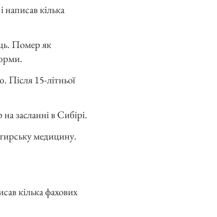
 написав кілька
аць. Помер як
тюрми.
. Після 15-літньої
на засланні в Сибірі.
стирську медицину.
исав кілька фахових