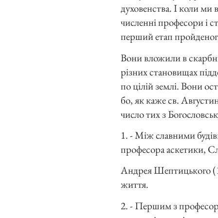
духовенства. І коли ми 
численні професори і с
перший етап пройденого
Вони вложили в скарбни
різних становищах підде
по цілій землі. Вони о
бо, як каже св. Августи
число тих з Богословськ
1. - Між славними буді
професора аскетики, Сл
Андрея Шептицького (1.
життя.
2. - Першим з професорі