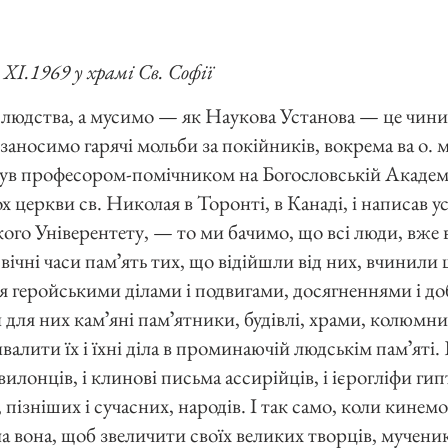
ХІ.1969 у храмі Св. Софії
 людства, а мусимо — як Наукова Установа — це чинит
заносимо гарячі мольби за покійників, вокрема ва о. м
ув професором-помічником на Богословській Академі
церкви св. Николая в Торонті, в Канаді, і написав у
ого Універентету, — то ми бачимо, що всі люди, вже в
вічні часи памʼять тих, що відійшли від них, вчинили 
я геройськими ділами і подвигами, досягненнями і до
и для них камʼяні памʼятники, будівлі, храми, колюмни
валити їх і їхні діла в проминаючій людськім памʼяті. 
вавилонців, і клинові письма ассирійців, і ієрогліфи гип
, пізніших і сучасних, народів. І так само, коли кине
 вона, щоб звеличити своїх великих творців, мучеників