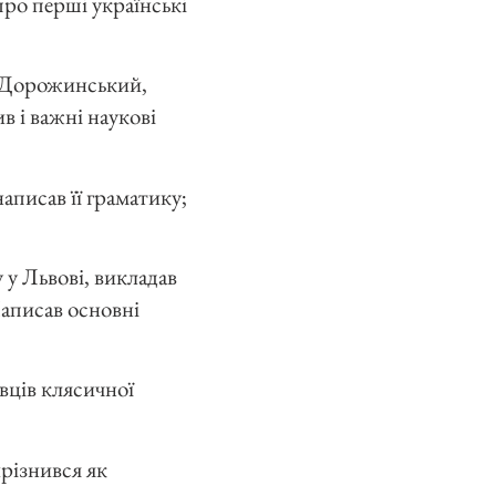
 про перші українські
ій Дорожинський,
 і важні наукові
написав її граматику;
 у Львові, викладав
Написав основні
авців клясичної
ирізнився як