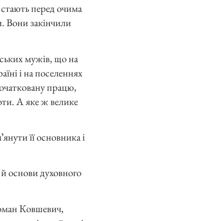
ь стають перед очима
и. Вони закінчили
тських мужів, що на
аїні і на поселеннях
початковану працю,
оти. А яке ж велике
янути її основника і
 й основи духовного
 Роман Ковшевич,