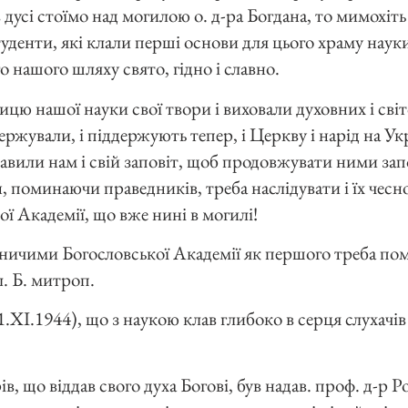
в дусі стоїмо над могилою о. д-ра Богдана, то мимохіт
туденти, які клали перші основи для цього храму наук
 нашого шляху свято, гідно і славно.
цю нашої науки свої твори і виховали духовних і сві
ржували, і піддержують тепер, і Церкву і нарід на Укр
ставили нам і свій заповіт, щоб продовжувати ними за
н, поминаючи праведників, треба наслідувати і їх чесн
ої Академії, що вже нині в могилі!
вничими Богословської Академії як першого треба помʼ
. Б. митроп.
XI.1944), що з наукою клав глибоко в серця слухачів
в, що віддав свого духа Богові, був надав. проф. д-р