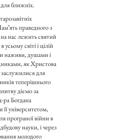
 для ближніх.
старозавітніх
Памʼять праведного з
і на нас лежить святий
 усьому світі і цілій
ди наживи, душами i
дниками, як Христова
о заслужилися для
ників теперішнього
олитву діємо за
д-ра Богдана
 її університетом,
ля програної війни в
дбудову науки, і через
ховання молодого