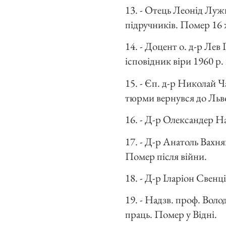
13. - Отець Леонід Луж
підручників. Помер 16 ж
14. - Доцент о. д-р Лев
ісповідник віри 1960 р
15. - Єп. д-р Николай 
тюрми вернувся до Льво
16. - Д-р Олександер Н
17. - Д-р Анатоль Вахн
Помер після війни.
18. - Д-р Іларіон Свенц
19. - Надзв. проф. Воло
праць. Помер у Відні.