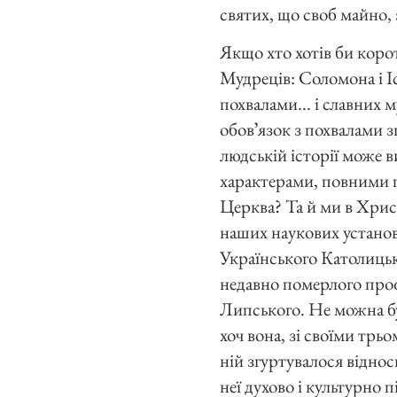
святих, що своб майно, 
Якщо хто хотів би корот
Мудреців: Соломона і Іс
похвалами... і славних м
обовʼязок з похвалами зг
людській історії може 
характерами, повними 
Церква? Та й ми в Хрис
наших наукових устано
Українського Католицько
недавно померлого проф
Липського. Не можна бул
хоч вона, зі своїми трь
ній згуртувалося відносн
неї духово і культурно 