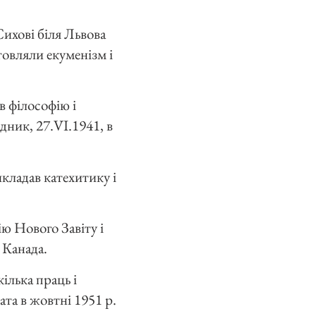
 Сихові біля Львова
товляли екуменізм і
в філософію і
дник, 27.VI.1941, в
икладав катехитику і
ію Нового Завіту і
 Канада.
ілька праць і
та в жовтні 1951 р.