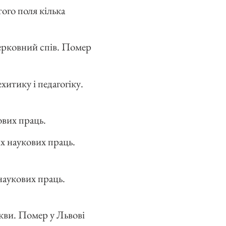
того поля кілька
церковний спів. Помер
итику і педагогіку.
ових праць.
их наукових праць.
 наукових праць.
ркви. Помер у Львові