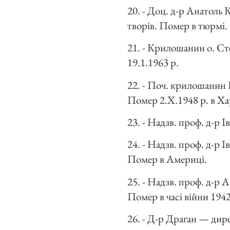
20. - Доц. д-р Анатоль 
творів. Помер в тюрмі.
21. - Крилошанин о. Ст
19.1.1963 р.
22. - Поч. крилошанин 
Помер 2.Х.1948 р. в Хар
23. - Надзв. проф. д-р 
24. - Надзв. проф. д-р
Помер в Америці.
25. - Надзв. проф. д-р 
Помер в часі війни 1942
26. - Д-р Драґан — дир