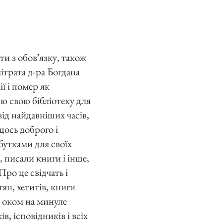
и з обовʼязку, також
ітрата д-ра Богдана
ї і помер як
сю свою бібліотеку для
ід найдавніших часів,
щось доброго і
бутками для своїх
, писали книги і інше,
Про це свідчать і
тян, хетитів, книги
мо оком на минуле
, ісповідників і всіх