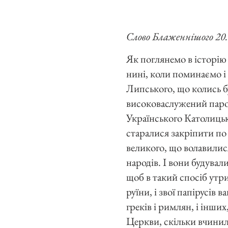
Слово Блаженнішого 20. 
Як поглянемо в історію
нині, коли поминаємо і 
Липського, що колись б
високоваслужений парох 
Українського Католицьк
старалися закріпити по 
великого, що волавилис
народів. І вони будувал
щоб в такий спосіб утри
руїни, і звої папірусів 
греків і римлян, і інших
Церкви, скільки вчинила