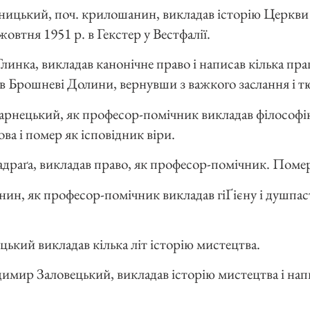
ницький, поч. крилошанин, викладав історію Церкви і
овтня 1951 р. в Гекстер у Вестфалії.
 Глинка, викладав канонічне право і написав кілька пр
. в Брошневі Долини, вернувши з важкого заслання і 
Чарнецький, як професор-помічник викладав філософію
ва і помер як ісповідник віри.
адраґа, викладав право, як професор-помічник. Помер 
янин, як професор-помічник викладав гіҐієну і душпа
іцький викладав кілька літ історію мистецтва.
димир Заловецький, викладав історію мистецтва і нап