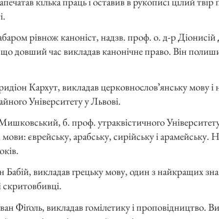
напечатав кілька праць і оставив в рукописі цілий твір
і.
забаром рівнож каноніст, надзв. проф. о. д-р Діонис
о довший час викладав канонічне право. Він полишив
пиридіон Кархут, викладав церковнословʼянську мову і 
айного Університету у Львові.
ит Мишковський, б. проф. утраквістичного Університету
і мови: єврейську, арабську, сирійську і арамейську. 
оків.
н Бабій, викладав грецьку мову, один з найкращих зн
лі скритовбивці.
р Іван Фіґоль, викладав гомілетику і проповідництво. В