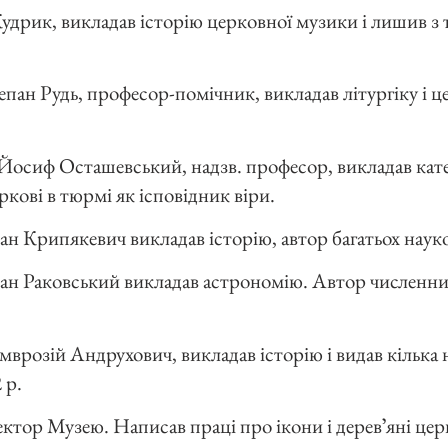
Кудрик, викладав історію церковної музики і лишив з 
епан Рудь, професор-помічник, викладав літургіку і 
Йосиф Осташевський, надзв. професор, викладав катех
кові в тюрмі як ісповідник віри.
Іван Крипякевич викладав історію, автор багатьох наук
 Іван Раковський викладав астрономію. Автор численн
Амврозій Андрухович, викладав історію і видав кілька
 р.
ектор Музею. Написав праці про ікони і деревʼяні це