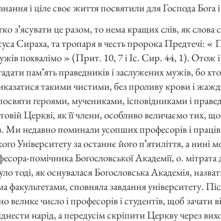
знання і ціле своє життя посвятили для Господа Бога і
ко зʼясувати це разом, то нема кращих слів, як слова 
уса Сираха, та тропаря в честь пророка Предтечі: « 
ужів похвалімо » (Прит. 10, 7 і Іс. Сир. 44, 1). Отож 
адати памʼять праведників і заслужених мужів, бо хто в
виказатися такими чистими, без проливу крови і жаж
посвяти героями, мучениками, ісповідниками і праве
товій Церкві, як її члени, особливо величаємо тих, щ
в. Ми недавно поминали усопших професорів і праців
го Університету за останнє його пʼятиліття, а нині м
есора-помічника Богословської Академії, о. мітрата 
о тоді, як оснувалася Богословська Академія, назвати
ома факультетами, сповняла завдання університету. Піс
о велике число і професорів і студентів, щоб зачати ві
піднести нарід, а передусім скріпити Церкву через ви