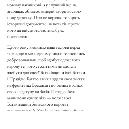
новому наїзникові, а у слушний час на
згарищах обидвох імперій творити свою
нову державу. Про це виразно говорять
історичні документи і знають тії, проти
кого ця військова частина була
поставлена.
Цього року клонимо наші голови перед
тими, що в молодечому запалі голосились
добровольцями, щоб здобути для свого
народу те, чого століттями не змогли
здобути для своєї Батьківщини їхні Батьки
і Прадіди. Багато з них віддали своє життя
на фронті під Бродами і по різних країнах
свого відступу на Захід. Перед собою
мали вони єдину ціль — воля своєї
Батьківщини без всякого ворога і
супостата в ній. Хоч їхнє становище було
безвихідне, вони не захитались до останку
і це вміли оцінити ті, що їх гуманно