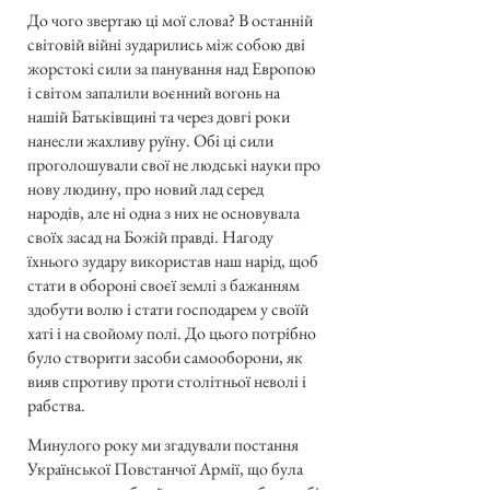
До чого звертаю ці мої слова? В останній
світовій війні зударились між собою дві
жорстокі сили за панування над Европою
і світом запалили воєнний вогонь на
нашій Батьківщині та через довгі роки
нанесли жахливу руїну. Обі ці сили
проголошували свої не людські науки про
нову людину, про новий лад серед
народів, але ні одна з них не основувала
своїх засад на Божій правді. Нагоду
їхнього зудару використав наш нарід, щоб
стати в обороні своєї землі з бажанням
здобути волю і стати господарем у своїй
хаті і на свойому полі. До цього потрібно
було створити засоби самооборони, як
вияв спротиву проти столітньої неволі і
рабства.
Минулого року ми згадували постання
Української Повстанчої Армії, що була