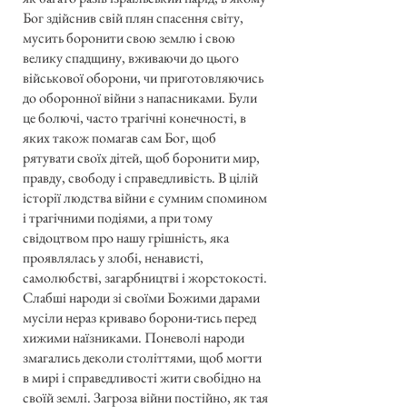
Бог здійснив свій плян спасення світу,
мусить боронити свою землю і свою
велику спадщину, вживаючи до цього
військової оборони, чи приготовляючись
до оборонної війни з напасниками. Були
це болючі, часто трагічні конечності, в
яких також помагав сам Бог, щоб
рятувати своїх дітей, щоб боронити мир,
правду, свободу і справедливість. В цілій
історії людства війни є сумним спомином
і трагічними подіями, а при тому
свідоцтвом про нашу грішність, яка
проявлялась у злобі, ненависті,
самолюбстві, загарбництві і жорстокості.
Слабші народи зі своїми Божими дарами
мусіли нераз криваво борони-тись перед
хижими наїзниками. Поневолі народи
змагались деколи століттями, щоб могти
в мирі і справедливості жити свобідно на
своїй землі. Загроза війни постійно, як тая