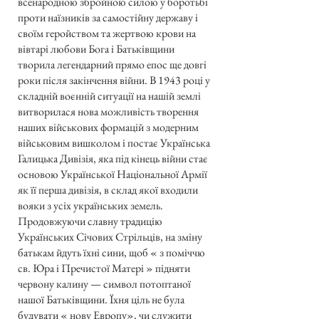
всенародною збройною силою у боротьбі
проти наїзників за самостійну державу і
своїм геройством та жертвою крови на
вівтарі любови Бога і Батьківщини
творила легендарний прямо епос ще довгі
роки після закінчення війни. В 1943 році у
складній воєнній ситуації на нашій землі
витворилася нова можливість творення
наших військових формацій з модерним
військовим вишколом і постає Українська
Галицька Дивізія, яка під кінець війни стає
основою Української Національної Армії
як її перша дивізія, в склад якої входили
вояки з усіх українських земель.
Продовжуючи славну традицію
Українських Січових Стрільців, на зміну
батькам йдуть їхні сини, щоб « з поміччю
св. Юра і Пречистої Матері » підняти
червону калину — символ потоптаної
нашої Батьківщини. Їхня ціль не була
будувати « нову Европу», чи служити