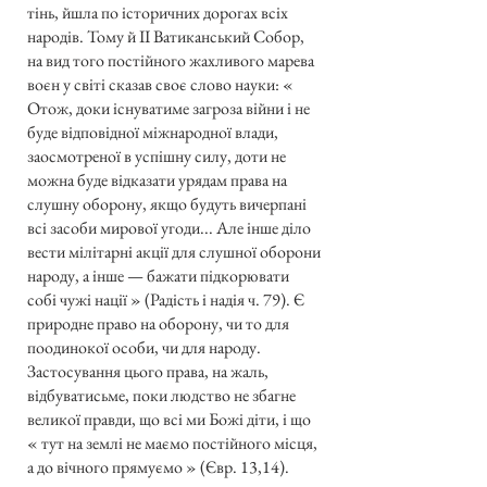
тінь, йшла по історичних дорогах всіх
народів. Тому й ІІ Ватиканський Собор,
на вид того постійного жахливого марева
воєн у світі сказав своє слово науки: «
Отож, доки існуватиме загроза війни і не
буде відповідної міжнародної влади,
заосмотреної в успішну силу, доти не
можна буде відказати урядам права на
слушну оборону, якщо будуть вичерпані
всі засоби мирової угоди... Але інше діло
вести мілітарні акції для слушної оборони
народу, а інше — бажати підкорювати
собі чужі нації » (Радість і надія ч. 79). Є
природне право на оборону, чи то для
поодинокої особи, чи для народу.
Застосування цього права, на жаль,
відбуватисьме, поки людство не збагне
великої правди, що всі ми Божі діти, і що
« тут на землі не маємо постійного місця,
а до вічного прямуємо » (Євр. 13,14).