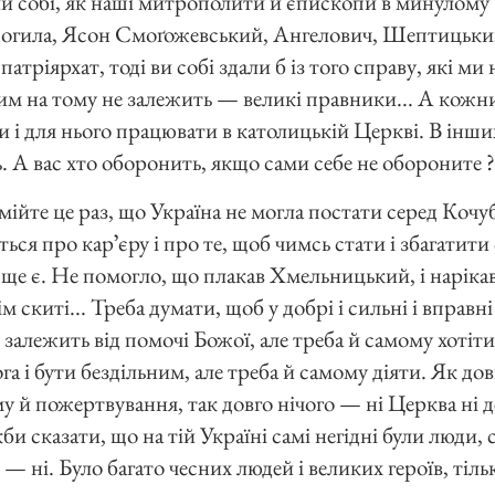
и собі, як наші митрополити й єпископи в минулому
огила, Ясон Смоґожевський, Ангелович, Шептицький
 патріярхат, тоді ви собі здали б із того справу, які м
 яким на тому не залежить — великі правники... А кожн
 і для нього працювати в католицькій Церкві. В інших є
. А вас хто оборонить, якщо сами себе не обороните ?
мійте це раз, що Україна не могла постати серед Кочубе
ься про карʼєру і про те, щоб чимсь стати і збагати
 і ще є. Не помогло, що плакав Хмельницький, і наріка
 скиті... Треба думати, щоб у добрі і сильні і вправні
залежить від помочі Божої, але треба й самому хотіт
а і бути бездільним, але треба й самому діяти. Як до
му й пожертвування, так довго нічого — ні Церква ні 
би сказати, що на тій Україні самі негідні були люди, 
 ні. Було багато чесних людей і великих героїв, тільки