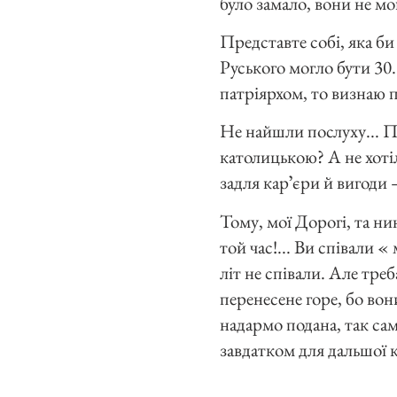
було замало, вони не мо
Представте собі, яка би
Руського могло бути 30
патріярхом, то визнаю 
Не найшли послуху... По
католицькою? А не хотіл
задля карʼєри й вигоди 
Тому, мої Дорогі, та ни
той час!... Ви співали «
літ не співали. Але треба
перенесене горе, бо во
надармо подана, так са
завдатком для дальшої 