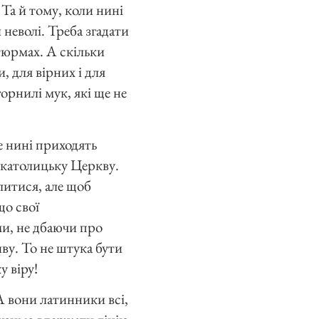
 Та й тому, коли нині
 неволі. Треба згадати
 тюрмах. А скільки
, для вірних і для
горнилі мук, які ще не
е нині приходять
в католицьку Церкву.
литися, але щоб
що свої
ми, не дбаючи про
ву. То не штука бути
у віру!
А вони латинники всі,