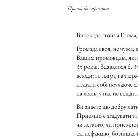
Проповіді, промови
Високодостойна Громад
Громада своя, не чужа,
Вашим промовцям, які в 
35 років. Здавалося б, 
всюди: і в ляґрі, і в тю
сказати собі поучаюче с
на жаль, у нас не всюди
Ви знаєте цю добру лат
Приємно є згадувати ті 
чи легкого, чи приємног
сатисфакцію, бо лишає в