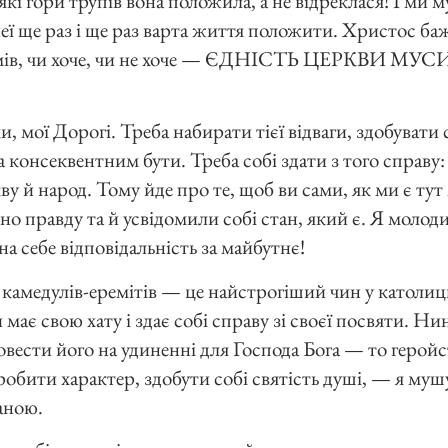
кі гори трупів вона положила, а не відреклася! І ми 
еї ще раз і ще раз варта життя положити. Христос бажа
озумів, чи хоче, чи не хоче — ЄДНІСТЬ ЦЕРКВИ М
ми, мої Дорогі. Треба набирати тієї відваги, здобувати 
а консеквентним бути. Треба собі здати з того справу: 
ву й народ. Тому йде про те, щоб ви сами, як ми є тут
но правду та й усвідомили собі стан, який є. Я молоди
на себе відповідальність за майбутнє!
 камедулів-еремітів — це найстрогіший чин у католиць
має свою хату і здає собі справу зі своєї посвяти. Нин
овести його на удиненні для Господа Бога — то геройс
иробити характер, здобути собі святість душі, — я му
аною.