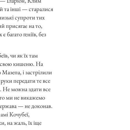
 — Іларіон, Клим
 та інші — старалися
и низькі супроти тих
ий присягає на то,
 багато ґеніїв, без
їв, чи як їх там
ти свою кишеню. На
в Мазепа, і застрілили
 руки передати те все
и. Не можна здати все
вго ми не викажемо
держава — не доконав.
самі Кочубеї,
, на жаль, їх іще