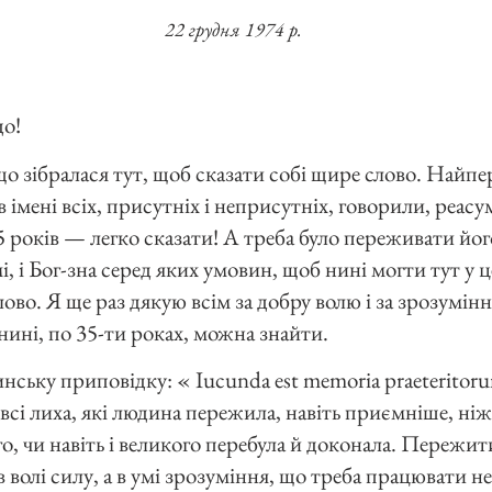
22 грудня 1974 р.
о!
 що зібралася тут, щоб сказати собі щире слово. Най
імені всіх, присутніх і неприсутніх, говорили, реас
35 років — легко сказати! А треба було переживати йог
рмі, і Бог-зна серед яких умовин, щоб нині могти тут у ц
лово. Я ще раз дякую всім за добру волю і за зрозумін
 нині, по 35-ти роках, можна знайти.
инську приповідку: « Iucunda est memoria praeterito
всі лиха, які людина пережила, навіть приємніше, ніж
о, чи навіть і великого перебула й доконала. Пережит
 волі силу, а в умі зрозуміння, що треба працювати не