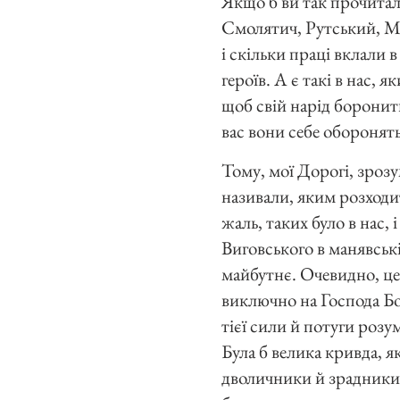
Якщо б ви так прочитал
Смолятич, Рутський, М
і скільки праці вклали в
героїв. А є такі в нас,
щоб свій нарід боронити
вас вони себе оборонять
Тому, мої Дорогі, зрозу
називали, яким розходит
жаль, таких було в нас,
Виговського в манявськім
майбутнє. Очевидно, це 
виключно на Господа Бог
тієї сили й потуги розу
Була б велика кривда, як
дволичники й зрадники —