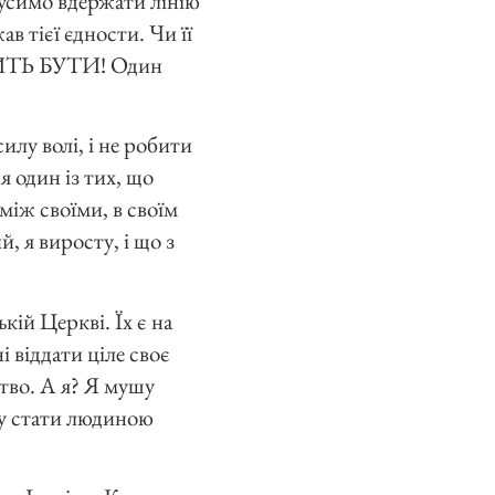
мусимо вдержати лінію
в тієї єдности. Чи її
УСИТЬ БУТИ! Один
силу волі, і не робити
я один із тих, що
 між своїми, в своїм
й, я виросту, і що з
кій Церкві. Їх є на
і віддати ціле своє
тво. А я? Я мушу
шу стати людиною