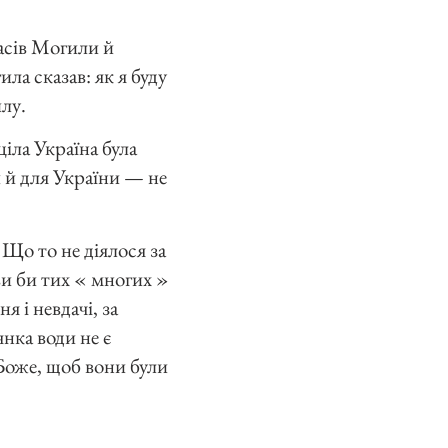
часів Могили й
ла сказав: як я буду
лу.
іла Україна була
и й для України — не
 Що то не діялося за
 ви би тих « многих »
ня і невдачі, за
нка води не є
 Боже, щоб вони були