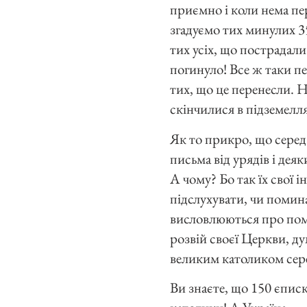
приємно і коли нема пер
згадуємо тих минулих 35
тих усіх, що пострадали
погинуло! Все ж таки пе
тих, що це перенесли. Н
скінчилися в підземелл
Як то прикро, що серед
письма від урядів і дея
А чому? Бо так їх свої
підслухувати, чи помин
висловлюються про помі
розвій своєї Церкви, д
великим католиком серед
Ви знаєте, що 150 єпис