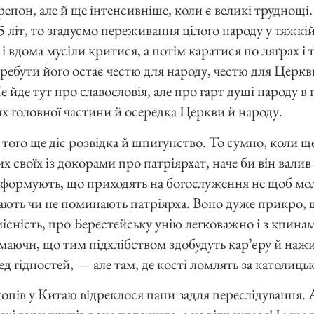
епон, але й ще інтенсивніше, коли є великі труднощі.
 літ, то згадуємо переживання цілого народу у тяжкій
 і вдома мусіли критися, а потім каратися по ляґрах і
ребути його остає честю для народу, честю для Церкви
е йде тут про славословія, але про гарт душі народу в 
ях головної частини й осередка Церкви й народу.
 того ще діє розвідка й шпигунство. То сумно, коли щ
ких своїх із докорами про патріярхат, наче би він вали
 інформують, що приходять на богослуження не щоб мо
ають чи не поминають патріярха. Воно дуже прикро, 
сність, про Берестейську унію легковажно і з кпина
умаючи, що тим підхлібством здобудуть карʼєру й нажи
 гідностей, — але там, де кості ломлять за католицьк
копів у Китаю відреклося папи задля переслідування. 