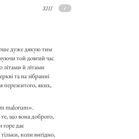
XIII
✓
перше дуже дякую тим
умуючи той довгий час
о літами й літами
еркві та на зібранні
ня пережитого, яких,
rum malorum».
 те, що вона доброго,
и горе дає
 тільки, коли вигідно,