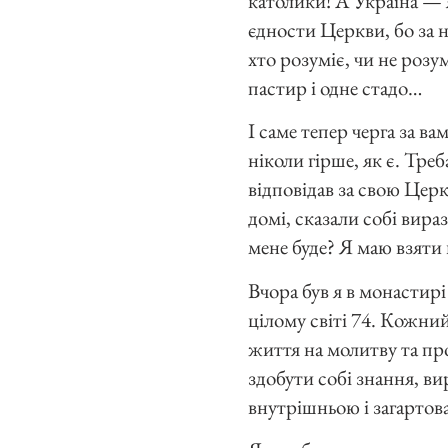
католики! А Україна — я
єдности Церкви, бо за н
хто розуміє, чи не р
пастир і одне стадо…
І саме тепер черга за ва
ніколи гірше, як є. Треб
відповідав за свою Церк
домі, сказали собі вираз
мене буде? Я маю взяти 
Вчора був я в монастирі
цілому світі 74. Кожний 
життя на молитву та пр
здобути собі знання, в
внутрішньою і загартов