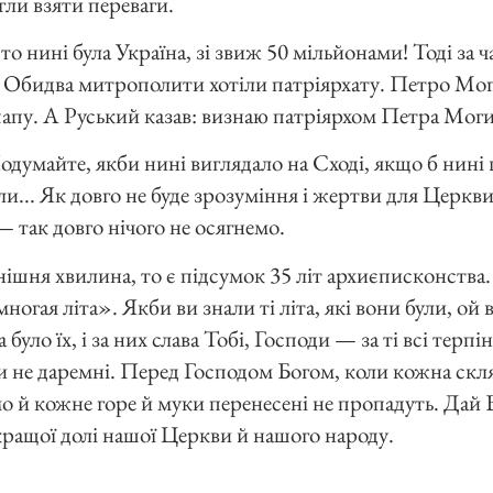
гли взяти переваги.
 то нині була Україна, зі звиж 50 мільйонами! Тоді за 
. Обидва митрополити хотіли патріярхату. Петро Моги
папу. А Руський казав: визнаю патріярхом Петра Моги
думайте, якби нині виглядало на Сході, якщо б нині ц
и... Як довго не буде зрозуміння і жертви для Церкв
— так довго нічого не осягнемо.
нішня хвилина, то є підсумок 35 літ архиєписконства.
 многая літа». Якби ви знали ті літа, які вони були, ой
 було їх, і за них слава Тобі, Господи — за ті всі терпін
ни не даремні. Перед Господом Богом, коли кожна скля
мо й кожне горе й муки перенесені не пропадуть. Дай
кращої долі нашої Церкви й нашого народу.