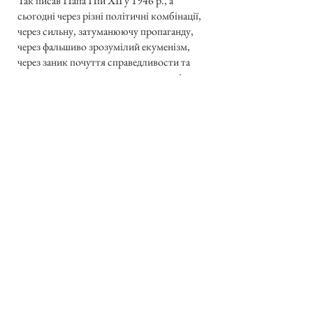
Так писав Папа Пій XII у 1946 р., а
сьогодні через різні політичні комбінації,
через сильну, затуманюючу пропаганду,
через фальшиво зрозумілий екуменізм,
через заник почуття справедливости та
через страх перед сильними цього світу, не
тільки що не маємо ні від кого помочі чи
заступництва, але навіть немає співчуття:
скоріше вірять переслудувачам, як
переслідуваним.
Вже не раз так люди поступали. Св.
Родина, якій не було місця у Вифлеемі, та
Ірод, що відважився на різню дітей, Ісуса
Христа розіп’яли на хресті, впродовж
перших 300 літ страшенно переслідували
Церкву і опісля не вгавали переслідування
Церкви, так що деякі істовання. рики не
раз заключають, що історія Церкви, це
історія її пересліду[вання]. Однак
Христос воскрес, Церква переможно