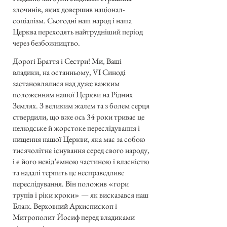
злочинів, яких довершив націонал-
соціалізм. Сьогодні наш народ і наша
Церква переходять найтрудніший період
через безбожництво.
Дорогі Браття і Сестри! Ми, Ваші
владики, на останньому, VI Синоді
застановлялися над дуже важким
положенням нашої Церкви на Рідних
Землях. З великим жалем та з болем серця
ствердили, що вже ось 34 роки триває це
нелюдське й жорстоке переслідування і
нищення нашої Церкви, яка має за собою
тисячолітнє існування серед свого народу,
і є його невід’ємною частиною і власністю
та надалі терпить це несправедливе
переслідування. Він положив «гори
трупів і ріки кроки» — як висказався наш
Блаж. Верховний Архиєпископ і
Митрополит Йосиф перед владиками