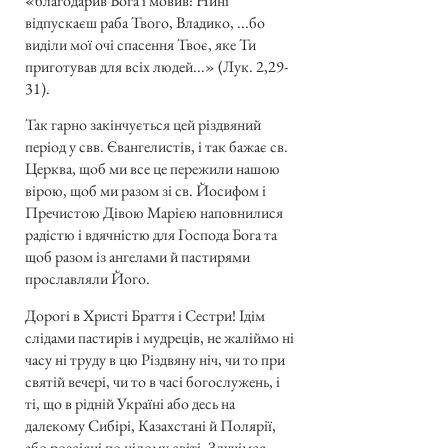
«благодарив Бога і мовив: Нині
відпускаєш раба Твого, Владико, ...бо
виділи мої очі спасення Твоє, яке Ти
приготував для всіх людей...» (Лук. 2,29-
31).
Так гарно закінчується цей різдвяний
період у свв. Євангелистів, і так бажає св.
Церква, щоб ми все це пережили нашою
вірою, щоб ми разом зі св. Йосифом і
Пречистою Дівою Марією наповнилися
радістю і вдячністю для Господа Бога та
щоб разом із ангелами й пастирями
прославляли Його.
Дорогі в Христі Браття і Сестри! Ідім
слідами пастирів і мудреців, не жаліймо ні
часу ні труду в цю Різдвяну ніч, чи то при
святій вечері, чи то в часі богослужень, і
ті, що в рідній Україні або десь на
далекому Сибірі, Казахстані й Полярії,
або розсіяні по цілому світі. Злучімся