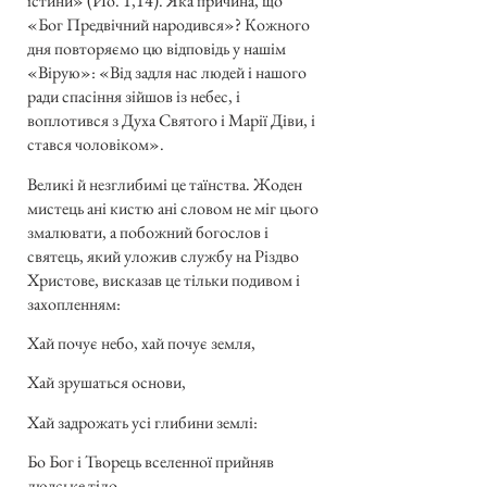
істини» (Йо. 1,14). Яка причина, що
«Бог Предвічний народився»? Кожного
дня повторяємо цю відповідь у нашім
«Вірую»: «Від задля нас людей і нашого
ради спасіння зійшов із небес, і
воплотився з Духа Святого і Марії Діви, і
стався чоловіком».
Великі й незглибимі це таїнства. Жоден
мистець ані кистю ані словом не міг цього
змалювати, а побожний богослов і
святець, який уложив службу на Різдво
Христове, висказав це тільки подивом і
захопленням:
Хай почує небо, хай почує земля,
Хай зрушаться основи,
Хай задрожать усі глибини землі:
Бо Бог і Творець вселенної прийняв
людське тіло.