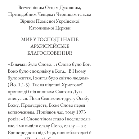
Всечеснішим Отцям Духовним,
Преподобним Ченцям і Черницям та всім
Вірним Помісної Української
Католицької Церкви
МИР У ГОСПОДІ І НАШЕ
АРХИЄРЕЙСЬКЕ
БЛАГОСЛОВЕННЯ!
«В началі було Слово... і Слово було Бог.
Воно було спок;нвіку в Бога... В Ньому
було життя, і життя було світло людям»
(Йо. 1,1-3). Так на підставі Христової
проповіді і під впливом Святого Духа
описує св. Йоан Євангелист другу Особу
Божу, Премудрість, Боже Слово перед
воплоченням. Прийшов час, тому 1973
років: «І Слово тілом стало і вселилося в
нас, і ми виділи славу Його, славу — як
Єдинородного від Отця, повне благодаті й