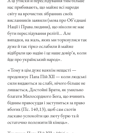
А ці утиски й переслідування тим більше
нас прибивають, що майже всі народи
світу на врочистих зібраннях своїх
висланників заявили (мова про Об’єднані
Нації і Права людини), що ніколи не має
бути переслідування релігії... Але
випадки, на жаль, яких ми торкнулися так
дуже й так гірко ослабили й майже
відібрали цю надію і це наше довір’я, коли
йде про український народ».
«Тому в цім дуже важкім нещасті —
продовжує Папа Пій XII — коли людські
сили видаються за слабі, нічого більше не
лишається, Достойні Брати, як умильно
благати Милосердного Бога, що вчинить
бідним правосуддя і заступиться за право
вбогих (Пс. 140,13), щоб сам схотів
ласкаво успокоїти цю люту бурю та й
остаточно положити їй кінець».