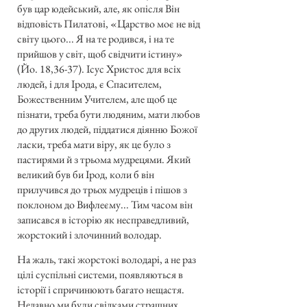
був цар юдейський, але, як опісля Він
відповість Пилатові, «Царство моє не від
світу цього... Я на те родився, і на те
прийшов у світ, щоб свідчити істину»
(Йо. 18,36-37). Ісус Христос для всіх
людей, і для Ірода, є Спасителем,
Божественним Учителем, але щоб це
пізнати, треба бути людяним, мати любов
до других людей, піддатися діянню Божої
ласки, треба мати віру, як це було з
пастирями й з трьома мудрецями. Який
великий був би Ірод, коли б він
прилучився до трьох мудреців і пішов з
поклоном до Вифлеєму... Тим часом він
записався в історію як несправедливий,
жорстокий і злочинний володар.
На жаль, такі жорстокі володарі, а не раз
цілі суспільні системи, появляються в
історії і спричинюють багато нещастя.
Недавно ми були свідками страшних