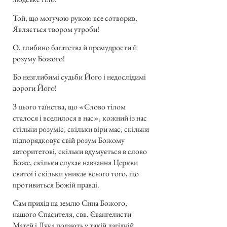
Той, що могучою рукою все сотворив,
Являється твором утроби!
О, глибино багатства й премудрости й
розуму Божого!
Бо незглибимі судьби Його і недослідимі
дороги Його!
З цього таїнства, що «Слово тілом
сталося і вселилося в нас», кожний із нас
стільки розуміє, скільки віри має, скільки
підпорядковує свій розум Божому
авторитетові, скільки вдумується в слово
Боже, скільки слухає навчання Церкви
святої і скільки уникає всього того, що
противиться Божій правді.
Сам прихід на землю Сина Божого,
нашого Спасителя, свв. Євангелисти
Матей і Лука подають у такій лагідній,