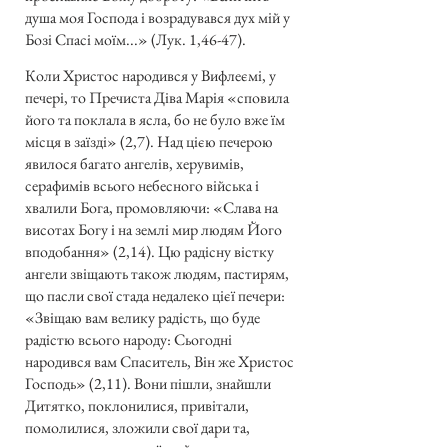
душа моя Господа і возрадувався дух мій у
Бозі Спасі моїм...» (Лук. 1,46-47).
Коли Христос народився у Вифлеємі, у
печері, то Пречиста Діва Марія «сповила
його та поклала в ясла, бо не було вже їм
місця в заїзді» (2,7). Над цією печерою
явилося багато ангелів, херувимів,
серафимів всього небесного війська і
хвалили Бога, промовляючи: «Слава на
висотах Богу і на землі мир людям Його
вподобання» (2,14). Цю радісну вістку
ангели звіщають також людям, пастирям,
що пасли свої стада недалеко цієї печери:
«Звіщаю вам велику радість, що буде
радістю всього народу: Сьогодні
народився вам Спаситель, Він же Христос
Господь» (2,11). Вони пішли, знайшли
Дитятко, поклонилися, привітали,
помолилися, зложили свої дари та,