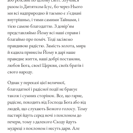
разом із Дитятком-Ісус, бо через Нього
ми всі надприродно й таємно є з’єднані
внутрішньо, і тими самими Тайнами, і
тією самою благодаттю. З довір’ям
представляймо Йому всі наші справи і
благаймо про поміч. Тоді засіяємо
правдивою радістю. Замість золота, мира
й кадила принесім Йому в дарі наше
праведне життя, наші добрі постанови,
любов Бога, своєї Церкви, своїх братів і
свого народу.
Однак у переказі цієї величної,
благодатної і радісної події не бракує
також і сумних сторінок. Все, що гарне,
радісне, походить від Господа Бога або від
людей, що слухають Божого голосу. Тому
пастирі йдуть серед ночі з поклоном до
печери, тому з далекого Сходу йдуть
мудреці з поклоном і несуть дари. Але