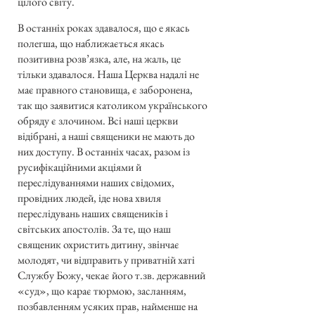
цілого світу.
В останніх роках здавалося, що е якась
полегша, що наближається якась
позитивна розв’язка, але, на жаль, це
тільки здавалося. Наша Церква надалі не
має правного становища, є заборонена,
так що заявитися католиком українського
обряду є злочином. Всі наші церкви
відібрані, а наші священики не мають до
них доступу. В останніх часах, разом із
русифікаційними акціями й
переслідуваннями наших свідомих,
провідних людей, іде нова хвиля
переслідувань наших священиків і
світських апостолів. За те, що наш
священик охристить дитину, звінчає
молодят, чи відправить у приватній хаті
Службу Божу, чекає його т.зв. державний
«суд», що карає тюрмою, засланням,
позбавленням усяких прав, найменше на