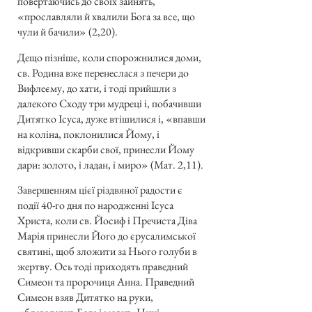
повертаючись до своїх зайнять,
«прославляли й хвалили Бога за все, що
чули й бачили» (2,20).
Дещо пізніше, коли спорожнилися доми,
св. Родина вже перенеслася з печери до
Вифлеєму, до хати, і тоді прийшли з
далекого Сходу три мудреці і, побачивши
Дитятко Ісуса, дуже втішилися і, «впавши
на коліна, поклонилися Йому, і
відкривши скарби свої, принесли Йому
дари: золото, і ладан, і миро» (Мат. 2,11).
Завершенням цієї різдвяної радости є
події 40-го дня по народженні Ісуса
Христа, коли св. Йосиф і Пречиста Діва
Марія принесли Його до єрусалимської
святині, щоб зложити за Нього голуби в
жертву. Ось тоді приходять праведний
Симеон та пророчиця Анна. Праведний
Симеон взяв Дитятко на руки,