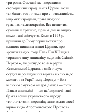
три роки. Ось такі часи переживає
сьогодні наш народ і наша Церква, коли
так багато говориться про справедливість,
мир між народами, права людини,
гуманізм та демократію. Все це ще тим
сумніше й трагічне, що нізвідки не видно
помочі ані співчуття. Коли в 1945 р.
прийшли до Риму перші вістки про
плянове нищення нашої Церкви, про
арешти владик, тоді Папа Пій XII видав
торжественну енцикліку «До всіх Східніх
Церков», звернену до всієї ієрархії
Католицької Церкви, в якій рішуче
осудив переслідування віри та закликав до
молитов за Українську Церкву: «Бо з
великим смутком ми довідалися — пише
Папа в енцикліці — що найдорожчі наші
браття і сини українського народу
терплять тяжкі переслідування задля своєї
вірности до Апостольського Престола...