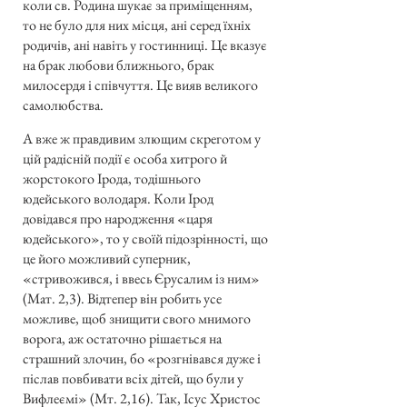
коли св. Родина шукає за приміщенням,
то не було для них місця, ані серед їхніх
родичів, ані навіть у гостинниці. Це вказує
на брак любови ближнього, брак
милосердя і співчуття. Це вияв великого
самолюбства.
А вже ж правдивим злющим скреготом у
цій радісній події є особа хитрого й
жорстокого Ірода, тодішнього
юдейського володаря. Коли Ірод
довідався про народження «царя
юдейського», то у своїй підозрінності, що
це його можливий суперник,
«стривожився, і ввесь Єрусалим із ним»
(Мат. 2,3). Відтепер він робить усе
можливе, щоб знищити свого мнимого
ворога, аж остаточно рішається на
страшний злочин, бо «розгнівався дуже і
післав повбивати всіх дітей, що були у
Вифлеємі» (Мт. 2,16). Так, Ісус Христос