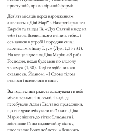
приступній, прямо ліричній формі:
Дев’ять місяців перед народженням
з’являється Діві Марії в Назареті архангел
Гавриїл та звіщає їй: «Дух Святий найде на
тебе і сила Всевишнього отінить тебе... і
ось зачнеш в утробі і породиш сина і
наречеш ім’я йому Ісус» (Лук. 1,35 і 31).
На все це відповіла Діва Марія: «Я раба
Господня, нехай буде мені по глаголу
твоєму» (1,38). Тоді то здійснилося
сказане св. Йоаном: «І Слово тілом
сталося і вселилося в нас».
Від тоді велика радість запанувала і в небі
між ангелами, і на землі, і в аді, де
перебували Адам і Ева та всі праведники,
що так дуже очікували цієї хвилі. Діва
Марія спішить до тітки Єлисавети і,
звістивши їй цю надзвичайну вістку,
прославляє Божу доброту: «Величить