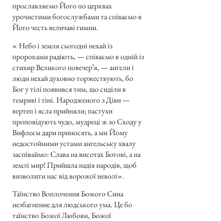
прославляємо Його по церквах
урочистими богослужбами та співаємо в
Його честь величаві гимни.
« Небо і земля сьогодні нехай із
пророками радіють, — співаємо в одній із
стихир Великого повечерʼя, — ангели і
люди нехай духовно торжествують, бо
Бог у тілі появився тим, що сиділи в
темряві і тіні. Народженого з Діви —
вертеп і ясла прийняли; пастухи
проповідують чудо, мудреці ж зо Сходу у
Вифлеєм дари приносять, а ми Йому
недостойними устами ангельську хвалу
заспіваймо: Слава на висотах Богові, а на
землі мир! Прийшла надія народів, щоб
визволити нас від ворожої неволі».
Таїнство Воплочення Божого Сина
незбагненне для людського ума. Це бо
таїнство Божої Любови, Божої