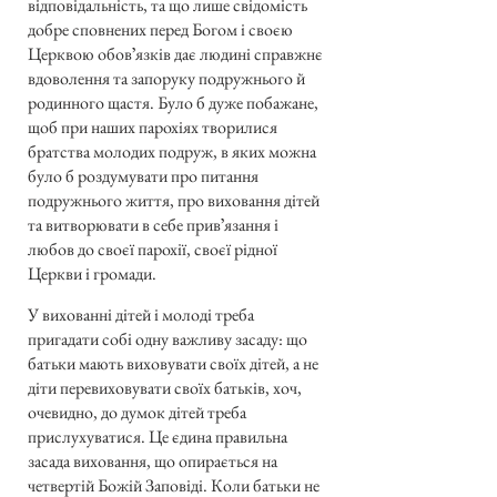
відповідальність, та що лише свідомість
добре сповнених перед Богом і своєю
Церквою обовʼязків дає людині справжнє
вдоволення та запоруку подружнього й
родинного щастя. Було б дуже побажане,
щоб при наших парохіях творилися
братства молодих подруж, в яких можна
було б роздумувати про питання
подружнього життя, про виховання дітей
та витворювати в себе привʼязання і
любов до своєї парохії, своєї рідної
Церкви і громади.
У вихованні дітей і молоді треба
пригадати собі одну важливу засаду: що
батьки мають виховувати своїх дітей, а не
діти перевиховувати своїх батьків, хоч,
очевидно, до думок дітей треба
прислухуватися. Це єдина правильна
засада виховання, що опирається на
четвертій Божій Заповіді. Коли батьки не