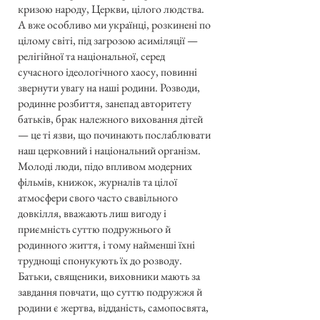
кризою народу, Церкви, цілого людства.
А вже особливо ми українці, розкинені по
цілому світі, під загрозою асиміляції —
релігійної та національної, серед
сучасного ідеологічного хаосу, повинні
звернути увагу на наші родини. Розводи,
родинне розбиття, занепад авторитету
батьків, брак належного виховання дітей
— це ті язви, що починають послаблювати
наш церковний і національний організм.
Молоді люди, підо впливом модерних
фільмів, книжок, журналів та цілої
атмосфери свого часто свавільного
довкілля, вважають лиш вигоду і
приємність суттю подружнього й
родинного життя, і тому найменші їхні
труднощі спонукують їх до розводу.
Батьки, священики, виховники мають за
завдання повчати, що суттю подружжя й
родини є жертва, відданість, самопосвята,