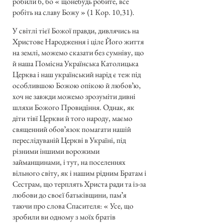
робили б, бо « щонебудь робите, все
робіть на славу Божу » (1 Кор. 10,31).
У світлі тієї Божої правди, дивлячись на
Христове Народження і ціле Його життя
на землі, можемо сказати без сумніву, що
й наша Помісна Українська Католицька
Церква і наш український нарід є теж під
особлившою Божою опікою й любовʼю,
хоч не завжди можемо зрозуміти дивні
шляхи Божого Провидіння. Однак, як
діти тівї Церкви й того народу, маємо
священний обовʼязок помагати нашій
переслідуваній Церкві в Україні, під
різними іншими ворожими
займанщинами, і тут, на поселеннях
вільного світу, як і нашим рідним Братам і
Сестрам, що терплять Христа ради та із-за
любови до своєї батьківщини, памʼя
таючи про слова Спасителя: « Усе, що
зробили ви одному з моїх братів