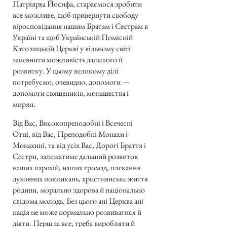
Патріярха Йосифа, стараємося зробити
все можливе, щоб привернути свободу
віросповідання нашим Братам і Сестрам в
Україні та щоб Українській Помісній
Католицькій Церкві у вільному світі
запевнити можливість дальшого її
розвитку. У цьому великому ділі
потребуємо, очевидно, допомоги —
допомоги священиків, монашества і
мирян.
Від Вас, Високопреподобні і Всечесні
Отці, від Вас, Преподобні Монахи і
Монахині, та від усіх Вас, Дорогі Браття і
Сестри, залежатиме дальший розвиток
наших парохій, наших громад, плекання
духовних покликань, християнське життя
родини, морально здорова й національно
свідома молодь. Без цього ані Церква ані
нація не може нормально розвиватися й
діяти. Перш за все, треба виробляти й