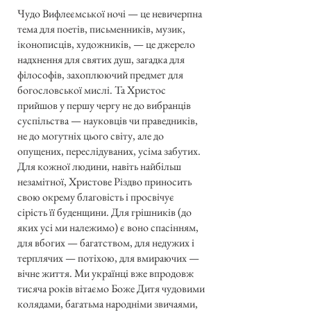
Чудо Вифлеємської ночі — це невичерпна
тема для поетів, письменників, музик,
іконописців, художників, — це джерело
надхнення для святих душ, загадка для
філософів, захоплюючий предмет для
богословської мислі. Та Христос
прийшов у першу чергу не до вибранців
суспільства — науковців чи праведників,
не до могутніх цього світу, але до
опущених, переслідуваних, усіма забутих.
Для кожної людини, навіть найбільш
незамітної, Христове Різдво приносить
свою окрему благовість і просвічує
сірість її буденщини. Для грішників (до
яких усі ми належимо) є воно спасінням,
для вбогих — багатством, для недужих і
терплячих — потіхою, для вмираючих —
вічне життя. Ми українці вже впродовж
тисяча років вітаємо Боже Дитя чудовими
колядами, багатьма народніми звичаями,