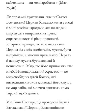
найменших — ви мені зробили » (Мат.
25,40).
Як справжні християни і члени Святої
Вселенської Церкви бажаємо жити у згоді
й мирі з усіма народами, але ця згода й
мир мусять опиратися на правді,
справедливості й рівноправності.
Історичні кривди, що їх зазнала наша
Церква від своїх гнобителів, мусять бути
направлені, а законні права нашої Церкви
й народу мусять бути визнані й
пошановані. Мир, що його приносить нам
з неба Новонароджений Христос — це
мир свобідних дітей Божих, які
визволилися з оков диявола і його слуг, а
не мир рабів, які мовчки двигають ярмо
тиранії, що їх давить.
Ми, Ваші Пастирі, під проводом Глави і
Батька нашої Церкви, Блаженнішого