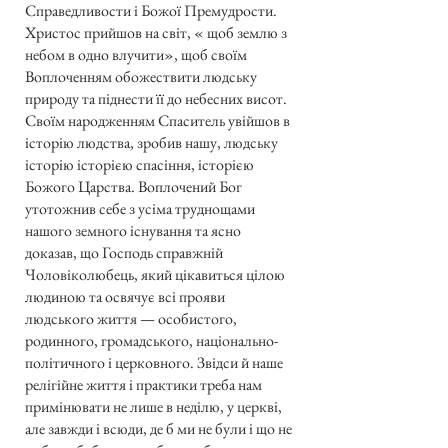
Справедливости і Божої Премудрости.
Христос прийшов на світ, « щоб землю з
небом в одно влучити», щоб своїм
Воплоченням обожествити людську
природу та піднести її до небесних висот.
Своїм народженням Спаситель увійшов в
історію людства, зробив нашу, людську
історію історією спасіння, історією
Божого Царства. Воплочений Бог
утотожнив себе з усіма труднощами
нашого земного існування та ясно
доказав, що Господь справжній
Чоловіколюбець, який цікавиться цілою
людиною та освячує всі прояви
людського життя — особистого,
родинного, громадського, національно-
політичного і церковного. Звідси й наше
релігійне життя і практики треба нам
примінювати не лише в неділю, у церкві,
але завжди і всюди, де б ми не були і що не