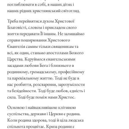
поглиблювати в собі, в наших дітях і
наших рідних християнський світогляд.
Треба перейнятися духом Христової
Благовісті, словом і прикладом свого
життя передавати Її іншим. Не залишаймо
справи поширювання Христового
Євангелія самим тільки священикам та
всі, як один, станьмо апостолами Божого
Царства. Керуймося євангельськими
засадами любови Бога і ближнього в
родинному, громадському, професійному
та парохіяльному життю. Тоді не буде в
нас розбиття, розсварення, зарозумілости
та безідейности. Тоді буде любов, єдність і
сила. Тоді буде поміж нами Христос.
Основою і найважливішою клітиною
суспільства, держави і Церкви є родина.
Коли родина здорова, тоді й ціла людська
спільнота процвітає. Криза родини є