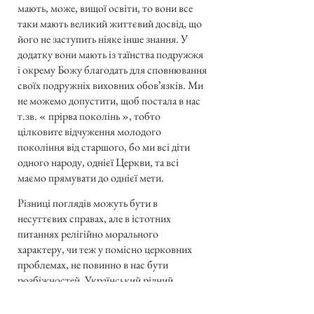
мають, може, вищої освіти, то вони все
таки мають великий життєвий досвід, що
його не заступить ніяке інше знання. У
додатку вони мають із таїнства подружжя
і окрему Божу благодать для сповнювання
своїх подружніх виховних обовʼязків. Ми
не можемо допустити, щоб постала в нас
т.зв. « прірва поколінь », тобто
цілковите відчуження молодого
покоління від старшого, бо ми всі діти
одного народу, однієї Церкви, та всі
маємо прямувати до однієї мети.
Різниці поглядів можуть бути в
несуттєвих справах, але в істотних
питаннях релігійно морального
характеру, чи теж у помісно церковних
проблемах, не повинно в нас бути
розбіжностей. Український рідний
характер нашої Церкви, її патріярший
устрій, наші рідні українські традиції і