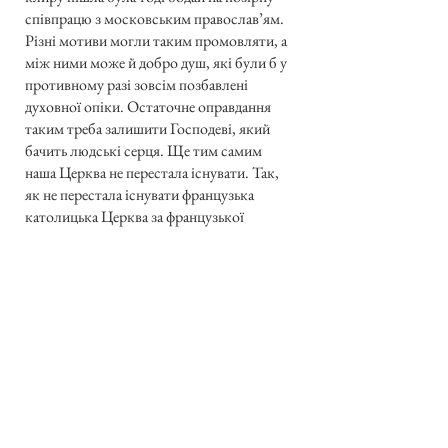
співпрацю з московським православ’ям.
Різні мотиви могли таким промовляти, а
між ними може й добро душ, які були б у
противному разі зовсім позбавлені
духовної опіки. Остаточне оправдання
таким треба залишити Господеві, який
бачить людські серця. Ще тим самим
наша Церква не перестала існувати. Так,
як не перестала існувати французька
католицька Церква за французької
революції у XVIII ст., коли частина
священства у Франції під багнетами
підписала т.зв. «Цивільну Конституцію
Клиру». А було таких священиків до 52-
55%. Та Конституція ухвалила була
незалежність Французької Церкви від
папи та приписала вибори на священиків і
єпископів. Подібна доля, як в Галичині,
зустріла теж нашу закарпатську
українсько-руську Церкву. Там-то загинув