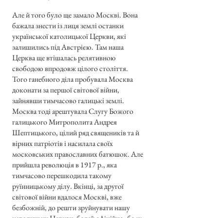
Але й того було ще замало Москві. Вона
бажала знести із лиця землі останки
української католицької Церкви, які
залишились під Австрією. Там наша
Церква ще втішалась релятивною
свободою впродовж цілого століття.
Того ганебного діла пробувала Москва
доконати за першої світової війни,
зайнявши тимчасово галицькі землі.
Москва тоді арештувала Слугу Божого
галицького Митрополита Андрея
Шептицького, цілий ряд священиків та й
вірних патріотів і насилала своїх
московських православних батюшок. Але
прийшла революція в 1917 р., яка
тимчасово перешкодила такому
руїнницькому ділу. Вкінці, за другої
світової війни вдалося Москві, вже
безбожній, до решти зруйнувати нашу