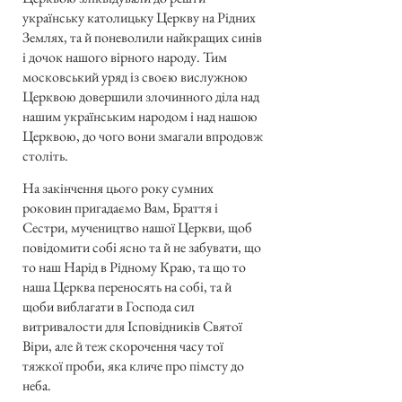
українську католицьку Церкву на Рідних
Землях, та й поневолили найкращих синів
і дочок нашого вірного народу. Тим
московський уряд із своєю вислужною
Церквою довершили злочинного діла над
нашим українським народом і над нашою
Церквою, до чого вони змагали впродовж
століть.
На закінчення цього року сумних
роковин пригадаємо Вам, Браття і
Сестри, мучеництво нашої Церкви, щоб
повідомити собі ясно та й не забувати, що
то наш Нарід в Рідному Краю, та що то
наша Церква переносять на собі, та й
щоби виблагати в Господа сил
витривалости для Ісповідників Святої
Віри, але й теж скорочення часу тої
тяжкої проби, яка кличе про пімсту до
неба.