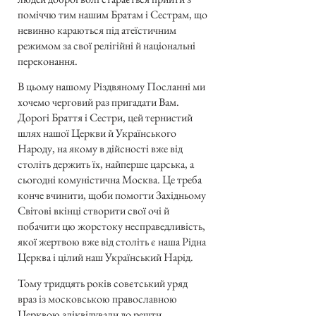
поміччю тим нашим Братам і Сестрам, що
невинно караються під атеїстичним
режимом за свої релігійні й національні
переконання.
В цьому нашому Різдвяному Посланні ми
хочемо черговий раз пригадати Вам.
Дорогі Браття і Сестри, цей тернистий
шлях нашої Церкви й Українського
Народу, на якому в дійсності вже від
століть держить їх, найперше царська, а
сьогодні комуністична Москва. Це треба
конче вчинити, щоби помогти Західньому
Світові вкінці створити свої очі й
побачити цю жорстоку несправедливість,
якої жертвою вже від століть є наша Рідна
Церква і цілий наш Український Нарід.
Тому тридцять років совєтський уряд
враз із московською православною
Церквою зліквідували до решти