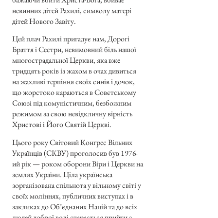
невинних дітей Рахилі, символу матері
дітей Нового Завіту.
Цей плач Рахилі пригадує нам, Дорогі
Браття і Сестри, невимовний біль нашої
многострадальної Церкви, яка вже
тридцять років із жахом в очах дивиться
на жахливі терпіння своїх синів і дочок,
що жорстоко караються в Совєтському
Союзі під комуністичним, безбожним
режимом за свою невідкличну вірність
Христові і Його Святій Церкві.
Цього року Світовий Конґрес Вільних
Українців (СКВУ) проголосив був 1976-
ий рік — роком оборони Віри і Церкви на
землях України. Ціла українська
зорганізована спільнота у вільному світі у
своїх моліннях, публичних виступах і в
закликах до Об’єднаних Націй та до всіх
людей доброї волі старається прийти з