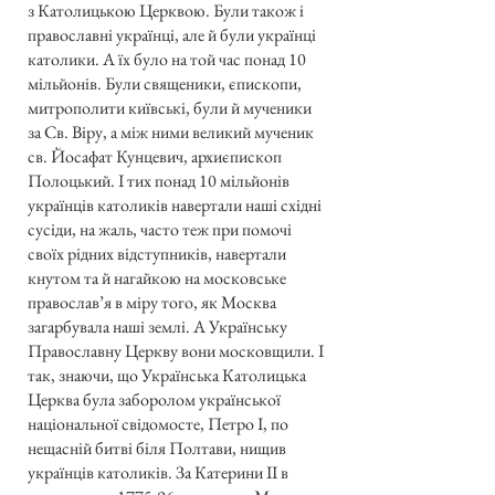
з Католицькою Церквою. Були також і
православні українці, але й були українці
католики. А їх було на той час понад 10
мільйонів. Були священики, єпископи,
митрополити київські, були й мученики
за Св. Віру, а між ними великий мученик
св. Йосафат Кунцевич, архиєпископ
Полоцький. І тих понад 10 мільйонів
українців католиків навертали наші східні
сусіди, на жаль, часто теж при помочі
своїх рідних відступників, навертали
кнутом та й нагайкою на московське
православ’я в міру того, як Москва
загарбувала наші землі. А Українську
Православну Церкву вони московщили. І
так, знаючи, що Українська Католицька
Церква була заборолом української
національної свідомосте, Петро І, по
нещасній битві біля Полтави, нищив
українців католиків. За Катерини II в