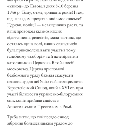
«синод» до Львова в днях 8-10 березня
1946 р. Тому, отже, тридцять років! І там,
під наглядом представників московської
Церкви, поліції — в священичих рясах, та
й під проводом кількох наших
відступників-ренеґатів, мала частина, що
осталась ще на волі, наших священиків
була приневолена взяти участь в тому
ганебному «соборі» та й наче зірвати з
католицькою Церквою. В той спосіб
московська Церква при помочі
безбожного уряду бажала скасувати
ненависну для неї Унію та й перекреслити
Берестейський Синод, який в XVI ст. при
участі більшости українсько-білоруських
єпископів прийняв єдність з
Апостольським Престолом в Римі.
Треба знати, що той псевдо-синод
зібраний большевицьким урядом до