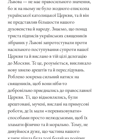
Львова — не має правосильного значення,
бо ж на ньому не було жодного єпископа
української католицької Церкви, та й він
не представляв більшости нашого
духовенства й народу. Знаємо, що понад
триста підписів українських священиків
зібраних у Львові запротестували проти
насильного поступування супроти нашої
Церкви та й вислано в тій цілі делегацію
до Москви. Те це, розуміється, викликало
нову хвилю арештів та й переслідувань.
Роблено зокрема сильний натиск на
священиків, щоб вони ніби-то
добровільно приєднались до православної
Церкви. Ті, що відмовлялись, були
арештовані, мучені, вислані на примусові
роботи, де їх мали «перевиховувати»
способами просто нелюдськими, щоб їх
зламати фізично та й морально. Тому, не
дивуймося дуже, що частина нашого
клиру пішла була тоді бодай на позірну