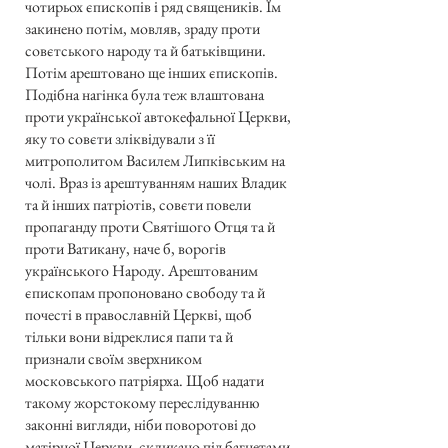
чотирьох єпископів і ряд священиків. Їм
закинено потім, мовляв, зраду проти
совєтського народу та й батьківщини.
Потім арештовано ще інших єпископів.
Подібна нагінка була теж влаштована
проти української автокефальної Церкви,
яку то совєти зліквідували з її
митрополитом Василем Липківським на
чолі. Враз із арештуванням наших Владик
та й інших патріотів, совєти повели
пропаганду проти Святішого Отця та й
проти Ватикану, наче б, ворогів
українського Народу. Арештованим
єпископам пропоновано свободу та й
почесті в православній Церкві, щоб
тільки вони відреклися папи та й
признали своїм зверхником
московського патріярха. Щоб надати
такому жорстокому переслідуванню
законні вигляди, ніби поворотові до
матірної Церкви, скликано під багнетами