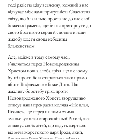
тоді радістю цілу вселенну, кожний з нас
відчуває між нами присутність Спасителя
світу, що благально простягає до нас свої
божеські рамена, щоби нас пригорнути до
свого братнього серця й сповнити нашу
жадобу щастя своїм небесним
блаженством.
Але, майже в тому самому часі,
з’являється перед Новонародженим
Христом повна злоба гріха, що в своєму
бунті проти Бога старається таки прямо
вбити Вифлеємське Боже Дитя. Цю
жахливу боротьбу гріха проти
Новонародженого Христа зворушливо
описує наша прекрасна коляда «Не плач,
Рахиле», що перед нашими очима
змальовує плач старозавітньої Рахилі, яка
оплакує своїх дітей, що падуть жертвою
від меча жорстокого царя Ірода, який,
бажаючи вбити Христа-Бога, вбиває