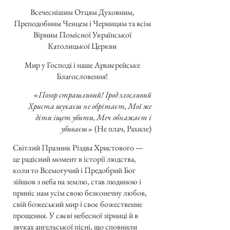
Всечеснішим Отцям Духовним,
Преподобним Ченцем і Черницям та всім
Вірним Помісної Української
Католицької Церкви
Мир у Господі і наше Архиєрейське
Благословення!
«
Позор страшливий! Ірод злосливий
Христа шукаєш не обрітаєт, Мої же
діти іщет убити, Меч обнажаєт і
убиваєш»
(Не плач, Рахиле)
Світлий Празник Різдва Христового —
це радісний момент в історії людства,
коли то Всемогучий і Предобрий Бог
зійшов з неба на землю, став людиною і
приніс нам усім свою безконечну любов,
свій божеський мир і своє божественне
прощення. У сяєві небесної зірниці й в
звуках ангельської пісні, що сповнили