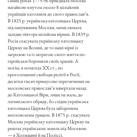
самих роках 1775-96 приєднала Москва
нагайкою-кнутом около 8 мільйонів
українців католиків до свого православ’я.
В 1825 р. українська католицька Церква,
під пануванням Москви, начислювала
заледве півтора мільйона вірних. В 1839 р.
Росія скасувала українську католицьку
Церкву на Волині, де то наші вірні із
загрозою та із затратою свого життя по-
геройськи боронили своїх храмів. А
потім, в початках XX ст., по
проголошенні свободи релігії в Росії,
десятки тисяч примусово перетягнених на
московське православ’я навертали назад
до Католицької Віри, лише на жаль, до
латинського обряду, бо східна українська
католицька Церква була заборонена
московським урядом. В 1875 р. скасувала
Москва українську католицьку Церкву на
рештах українських земель під Москвою
— в Холмщині й на Поліссі.