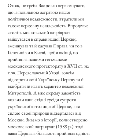
Отож, не треба Вас довго переконувати,
що із повільною затратою нашої
політичної незалежности, втратили ми
також церковну незалежність. Впродовж
століть московський патріярхат
вмішувався в справи нашої Церкви,
зменшував та й касував її права, чи то в
Галичині чи в Києві, щоби вкінці, по
прийнятті нашими гетьманами
московського протекторату в XVII ст. на
т.зв. Переяславській Угоді, зовсім
підкорити собі Українську Церкву та й
відібрати їй навіть характер незалежної
Митрополії. А вже окрему завзятість
виявили наші східні сусіди супроти
української католицької Церкви, яка
силою своєї природи відверталась від
Москви. Знаємо з історії, коли створено
московський патріярхат (1589 р.). тоді
наша Церква в більшості прийняла єдність