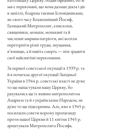
католицьку Церкву, бодай офіційно, бо ж
ми є переконані, що вона дальше діяла і діє
в запіллі, бодрена такими Ісповідниками,
як свого часу Блаженніший Йосиф,
Галицький Митрополит, єпископи,
священики, монахи, монахині та й
численні миряни-патріоти, які воліли
перетерпіти різні труди, знущання,
в’язницю, а й навіть смерть — ніж зрадити
свої найсвятіші переконання.
За першої совєтської окупації в 1939 р. та
й в початках другої окупації Західньої
України в 1944 р. совєтські власті не дуже
то ще напастували нашу Церкву, бо
рахувались ще із живим митрополитом
Андреєм та й з українським Народом, не
дуже то ще підкореним. Але, вже в 1945 р.
посилили совєти ворожу пропаганду
проти нашої Церкви й 11 квітня 1945 р.
арештували Митрополита Йосифа.