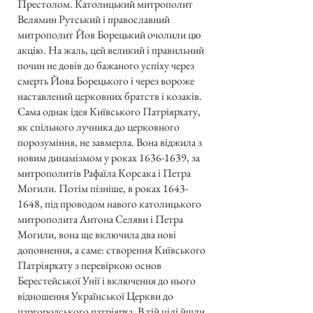
Престолом. Католицький митрополит
Велямин Рутський і православний
митрополит Йов Борецький очолили цю
акцію. На жаль, цей великий і правильний
почин не довів до бажаного успіху через
смерть Йова Борецького і через вороже
наставлений церковних братств і козаків.
Сама однак ідея Київського Патріярхату,
як спільного лучника до церковного
порозуміння, не завмерла. Вона віджила з
новим динамізмом у роках
1636-1639
, за
митрополитів Рафаїла Корсака і Петра
Могили. Потім пізніше, в роках
1643-
1648
, під проводом навого католицького
митрополита Антона Селяви і Петра
Могили, вона ще включила два нові
доповнення, а саме: створення Київського
Патріярхату з перевіркою основ
Берестейської Унії і включення до нього
відношення Української Церкви до
царгородського патріярха. В тій цілі йшли