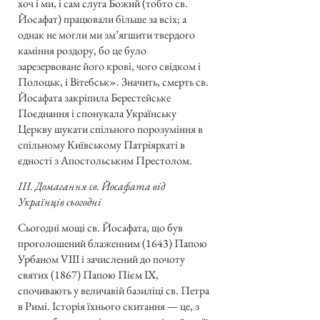
хоч і ми, і сам слуга Божий (тобто св.
Йосафат) працювали більше за всіх; а
однак не могли ми зм’ягшити твердого
каміння роздору, бо це було
зарезервоване його крові, чого свідком і
Полоцьк, і Вітебськ». Значить, смерть св.
Йосафата закріпила Берестейське
Поєднання і спонукала Українську
Церкву шукати спільного порозуміння в
спільному Київському Патріярхаті в
єдності з Апостольським Престолом.
ІІІ. Домагання св. Йосафата від
Українців сьогодні
Сьогодні мощі св. Йосафата, що був
проголошений блаженним (1643) Папою
Урбаном VIII і зачислений до почоту
святих (1867) Папою Пієм IX,
спочивають у величавій базиліці св. Петра
в Римі. Історія їхнього скитання — це, з