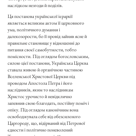
наслідком незгоди й поділів.
Ця постанова української ієрархії
являється великим актом її церковного
ума, політичного думання і
далекозорости, бо її провід зайняв ясне й
правильне становище у відношенні до
питання своєї самобутности, тобто
помісности. Під оглядом богословським,
силою цієї постанови, Українська Церква
ставала живою й органічною частиною
Вселенської Христової Церкви під
проводом Апостола Петра і його
наслідників, яким то наслідникам
Христос урочисто й невідклично
запевнив свою благодать, постійну поміч і
опіку. Під оглядом канонічним вона
освободжувала себе від обезсилєного
Царгороду, що, відірваний від Петрової
єдности і політично поневолений