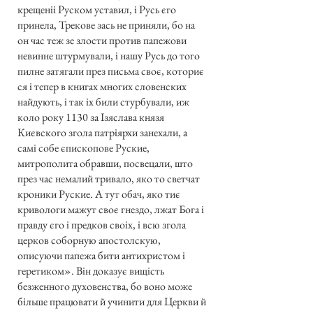
крещеніі Руском уставил, і Русь єго
принела, Трекове зась не приняли, бо на
он час теж зе злости против папежови
невинне штурмували, і нашу Русь до того
пилне затягали през письма своє, коториє
ся і тепер в книгах многих словенских
найдують, і так іх били стурбували, иж
коло року 1130 за Ізяслава князя
Києвского згола патріярхи занехали, а
самі собе єпископове Руские,
митрополита обравши, посвецали, што
през час немалий тривало, яко то светчат
кроники Руские. А тут обач, яко тиє
кривологи мажут своє гнездо, лжат Бога і
правду єго і предков своіх, і всю згола
церков соборную апостолскую,
описуючи папежа бити антихристом і
геретиком». Він доказує вищість
безженного духовенства, бо воно може
більше працювати й учинити для Церкви й