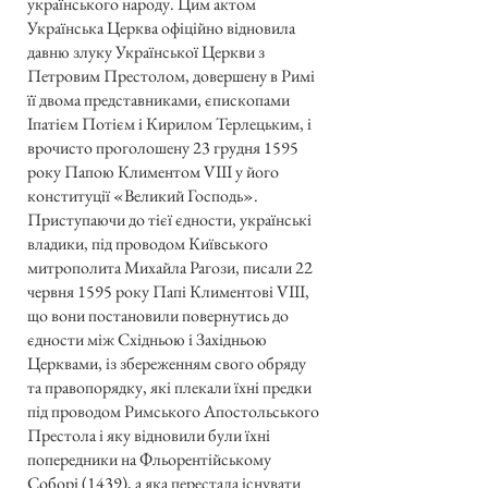
українського народу. Цим актом
Українська Церква офіційно відновила
давню злуку Української Церкви з
Петровим Престолом, довершену в Римі
її двома представниками, єпископами
Іпатієм Потієм і Кирилом Терлецьким, і
врочисто проголошену 23 грудня 1595
року Папою Климентом VIII у його
конституції «Великий Господь».
Приступаючи до тієї єдности, українські
владики, під проводом Київського
митрополита Михайла Рагози, писали 22
червня 1595 року Папі Климентові VIII,
що вони постановили повернутись до
єдности між Східньою і Західньою
Церквами, із збереженням свого обряду
та правопорядку, які плекали їхні предки
під проводом Римського Апостольського
Престола і яку відновили були їхні
попередники на Фльорентійському
Соборі (1439), а яка перестала існувати