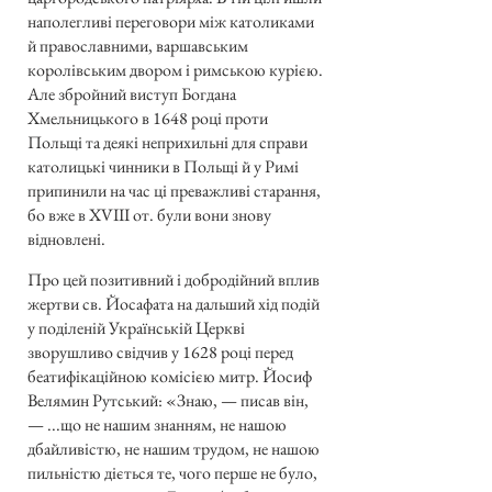
наполегливі переговори між католиками
й православними, варшавським
королівським двором і римською курією.
Але збройний виступ Богдана
Хмельницького в 1648 році проти
Польщі та деякі неприхильні для справи
католицькі чинники в Польщі й у Римі
припинили на час ці преважливі старання,
бо вже в XVIII от. були вони знову
відновлені.
Про цей позитивний і добродійний вплив
жертви св. Йосафата на дальший хід подій
у поділеній Українській Церкві
зворушливо свідчив у 1628 році перед
беатифікаційною комісією митр. Йосиф
Велямин Рутський: «Знаю, — писав він,
— ...що не нашим знанням, не нашою
дбайливістю, не нашим трудом, не нашою
пильністю діється те, чого перше не було,