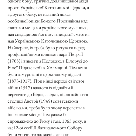
одного боку, трагічна доля нищівної акції
проти Української Католицької Церкви, а
з другого боку, це наявний доказ
особливої опіки Божого Провидіння над
святими мощами українського мученика,
над спадщиною його мученицької смерти і
над Українською Католицькою Церквою.
Найперше, їх треба було рятувати перед
профанаційними плянами царя Петра І
(1705) і вивезти з Полоцька в Білорусі до
Білої Підляської на Холмщині. Там вони
були замуровані в церковному підвалі
(1873-1917)
. При кінці першої світової
війни (1917) вдалося їх віднайти й
перевезти до Відня, звідки, після зайняття
столиці Австрії (1945) совєтськими
військами, треба було знову перевезти в
інше певне місце. Тим разом їх
спроваджено до Риму і там, 1963 року, в
часі 2-ої сесії II Ватиканського Собору,
були урочисто зложені, завдяки