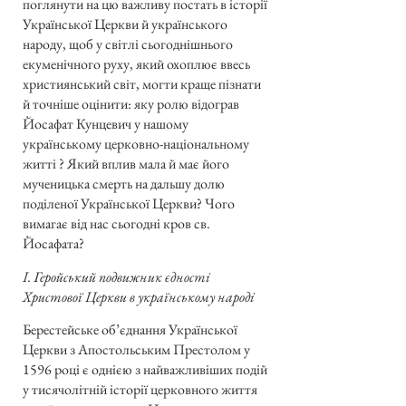
поглянути на цю важливу постать в історії
Української Церкви й українського
народу, щоб у світлі сьогоднішнього
екуменічного руху, який охоплює ввесь
християнський світ, могти краще пізнати
й точніше оцінити: яку ролю відограв
Йосафат Кунцевич у нашому
українському церковно-національному
житті ? Який вплив мала й має його
мученицька смерть на дальшу долю
поділеної Української Церкви? Чого
вимагає від нас сьогодні кров св.
Йосафата?
І. Геройський подвижник єдності
Христової Церкви в українському народі
Берестейське об’єднання Української
Церкви з Апостольським Престолом у
1596 році є однією з найважливіших подій
у тисячолітній історії церковного життя