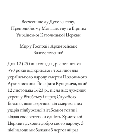
Всечеснішому Духовенству,
Преподобному Монашеству та Вірним
Української Католицької Церкви
Мир у Господі і Архиєрейське
Благословення!
Дня 12 (25) листопада ц.р. сповниться
350 років від кривавої і трагічної для
українського народу смерти Полоцького
Архиепископа Йосафата Кунцевича, який
12 листопада 1623 р., після відслужений
утрені у Вітебську і перед Службою
Божою, впав жертвою від смертельних
ударів підбурханої вітебської товпи і
віддав своє життя за єдність Христової
Церкви і духовне добро свого народу. З
цієї нагоди ми бажали б черговий раз