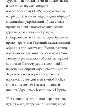
Турками, не тільки не міг їй помогти, але
й сам почав шукати опори в
новоствореному (1589) московському
патріярхаті. А знову, під оглядом обряду й
дисципліни, український обряд ставав
правію нарівні в польсько-литовській
державі з латинським обрядом,
відбираючи всім латині заторам будь-яке
право перетягати Українців на латинський
обряд і їх польонізувати. Вкінці, з точки
політичного думання, Берестейська Унія
замкнула раз назавжди Москві всі правні
дороги до її втручування в церковні й
національні справи українського народу.
Звідси то така й ворожнеча, давніше
царської, а сьогодні атеїстичної Росії, з
якою вона вогнем і мечем нишила й
нищить Українську Католицьку Церкву.
Тієї великої, з історичної перспективи,
ідеї, на жаль, не зрозуміли як слід ані кн.