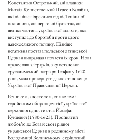
Константин Острозький, ані владики
Михаїл Копистенський і Ґедеон Балабан,
які пізніше відреклися від цієї спільної
постанови, ані церковні братства, ані
велика частина української шляхти, яка
виступила до боротьби проти цього
далекосяжного почину. Пізніше
неґативна постава польської латинської
Церкви виправдала почасти їх крок. Нова
православна ієрархія, яку встановив
єрусалимський патріарх Теофан у 1620
році, мала привернути давнє становище
Української Православної Церкви.
Речником, апостолом, символом і
геройським оборонцем тієї української
церковної єдности став Йосафат
Кунцевич
(1580-1623)
. Пройнятий
любов’ю до Бога й своєї рідної
української Церкви в родинному місті
Володимирі Волинському, скріплений