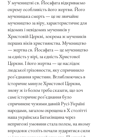
У мучеництві св. Йосафата відкриваємо
окрему особливість його жертви. Його
мученицька смерть — це не звичайне
мучеництво за віру, характеристичне для
відомих і невідомих мучеників у
Христовій Церкві, зокрема ж мучеників
перших віків християнства. Мучеництво
— жертва св. Йосафата — це мучеництво
за єдність у вірі, за єдність Христової
Церкви. І його жертва — це наслідок
людської гріховности, яку спричинило
роз’єднання християн. Вглиблюючись в
історичне минуле Христової Церкви,
знову ж із болем треба сказати, що хоч
саме історичне роз’єднання було
спричинене чужими давній Русі-Україні
народами, загалом охрещена в X столітті
наша українська Батьківщина через
непригожі умовини стала полем, на якому
впродовж століть почали зударятися сили