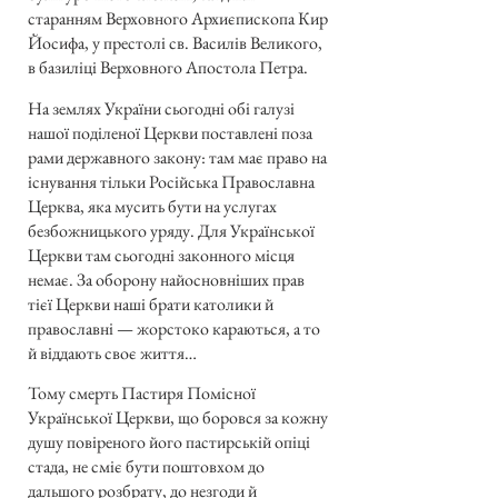
старанням Верховного Архиєпископа Кир
Йосифа, у престолі св. Василів Великого,
в базиліці Верховного Апостола Петра.
На землях України сьогодні обі галузі
нашої поділеної Церкви поставлені поза
рами державного закону: там має право на
існування тільки Російська Православна
Церква, яка мусить бути на услугах
безбожницького уряду. Для Української
Церкви там сьогодні законного місця
немає. За оборону найосновніших прав
тієї Церкви наші брати католики й
православні — жорстоко караються, а то
й віддають своє життя…
Тому смерть Пастиря Помісної
Української Церкви, що боровся за кожну
душу повіреного його пастирській опіці
стада, не сміє бути поштовхом до
дальшого розбрату, до незгоди й