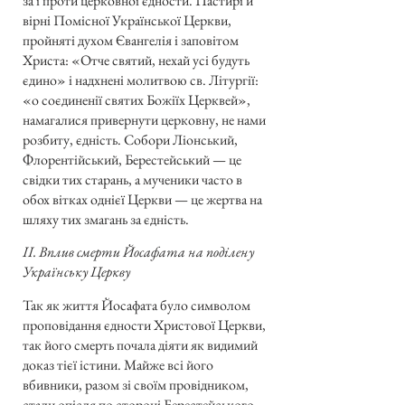
за і проти церковної єдности. Пастирі й
вірні Помісної Української Церкви,
пройняті духом Євангелія і заповітом
Христа: «Отче святий, нехай усі будуть
єдино» і надхнені молитвою св. Літургії:
«о соєдиненії святих Божіїх Церквей»,
намагалися привернути церковну, не нами
розбиту, єдність. Собори Ліонський,
Флорентійський, Берестейський — це
свідки тих старань, а мученики часто в
обох вітках однієї Церкви — це жертва на
шляху тих змагань за єдність.
ІІ. Вплив смерти Йосафата на поділену
Українську Церкву
Так як життя Йосафата було символом
проповідання єдности Христової Церкви,
так його смерть почала діяти як видимий
доказ тієї істини. Майже всі його
вбивники, разом зі своїм провідником,
стали опісля по стороні Берестейського