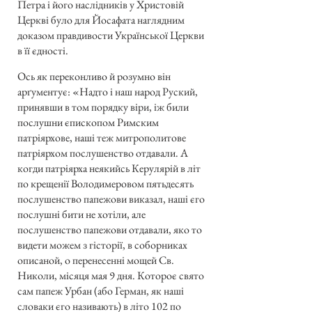
Петра і його наслідників у Христовій
Церкві було для Йосафата наглядним
доказом правдивости Української Церкви
в її єдності.
Ось як переконливо й розумно він
арґументує: «Надто і наш народ Руский,
принявши в том порядку віри, іж били
послушни єпископом Римским
патріярхове, наші теж митрополитове
патріярхом послушенство отдавали. А
когди патріярха неякийсь Керулярій в літ
по крещенії Володимеровом пятьдесять
послушенство папежови виказал, наші єго
послушні бити не хотіли, але
послушенство папежови отдавали, яко то
видети можем з гісторії, в соборниках
описаной, о перенесенні мощей Св.
Николи, місяця мая 9 дня. Котороє свято
сам папеж Урбан (або Герман, як наші
словаки єго називають) в літо 102 по