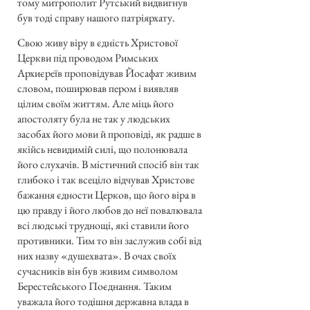
тому митрополит Рутський видвигнув
був тоді справу нашого патріярхату.
Свою живу віру в єдність Христової
Церкви під проводом Римських
Архиєреїв проповідував Йосафат живим
словом, поширював пером і виявляв
цілим своїм життям. Але міць його
апостоляту була не так у людських
засобах його мови й проповіді, як радше в
якійсь невидимій силі, що полонювала
його слухачів. В містичний спосіб він так
глибоко і так всеціло відчував Христове
бажання єдности Церков, що його віра в
цю правду і його любов до неї повалювала
всі людські труднощі, які ставили його
противники. Тим то він заслужив собі від
них назву «душехвата». В очах своїх
сучасників він був живим символом
Берестейського Поєднання. Таким
уважала його тодішня державна влада в