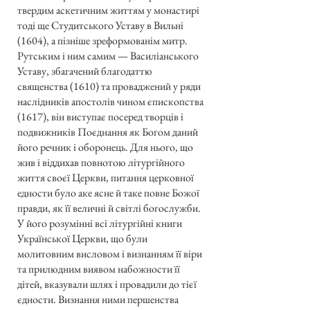
твердим аскетичним життям у монастирі
тоді ще Студитського Уставу в Вильні
(1604), а пізніше зреформованім митр.
Рутським і ним самим — Василіанського
Уставу, збагачений благодаттю
священства (1610) та проваджений у ряди
наслідників апостолів чином єпископства
(1617), він виступає посеред творців і
подвижників Поєднання як Богом даний
його речник і оборонець. Для нього, що
жив і віддихав повнотою літургійного
життя своєї Церкви, питання церковної
едности було аке ясне й таке повне Божої
правди, як її величні й світлі богослужби.
У його розумінні всі літургійні книги
Української Церкви, що були
молитовним висловом і визнанням її віри
та прилюдним виявом набожности її
дітей, вказували шлях і провадили до тієї
єдности. Визнання ними першенства