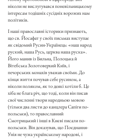
ніколи не вислугувався поневільницькому
інтересам тодішніх сусідніх ворожих нам
політиків.
І наші православні історики признають,
що св. Йосафат у своїх письмах виступає
як свідомий Русин-Українець: «наш народ
руский, наша Русь, церква наша руска».
Його манив із Бильна, Полоцька й
Вітебська Золотоверхий Київ, і
печорських монахів уважав своїми. До
кінця життя почував себе русином, а
ніколи поляком, як то деякі хотіли б. Це
хіба не блага річ, що тоді, коли він писав
свої численні твори народньою мовою
(тільки два листи до канцлера Сапіги по-
польськи), то православний
Смотрицький і інші в Києві писали по-
польськи. Він доказував, що Поєднання-
Унія не чужа українському народові, і