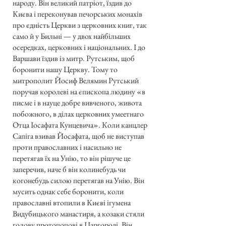
народу. Він великий патріот, їздив до
Києва і переконував печорських монахів
про єдність Церкви з церковних книг, так
само й у Бильні — у двох найбільших
осередках, церковних і національних. І до
Варшави їздив із митр. Рутським, щоб
боронити нашу Церкву. Тому то
митрополит Йосиф Велямин Рутський
поручав королеві на єпископа людину «в
писме і в науце добре вивченого, живота
побожного, в ділах церковних умеетнаго
Отца Іосафата Кунцевича». Коли канцлер
Сапіга взивав Йосафата, щоб не виступав
проти православних і насильно не
перетягав їх на Унію, то він рішуче це
заперечив, наче б він колинебудь чи
когонебудь силою перетягав на Унію. Він
мусить однак себе боронити, коли
православні втопили в Києві ігумена
Видубицького манастиря, а козаки стяли
голову протопопові в Царгороді. Він