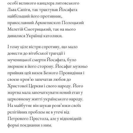
особі великого канцлера литовського
Льва Сапіги, так трактував Йосафата
найбільший його противник,
православний Архиєпископ Полоцький
Мелетій Смотрицький, так на нього
дивилися Українці католики.
І тому ціле вістря спротиву, що мало
довести до вітебської трагедії і
мученицької смерти Йосафата, було
звернене в його сторону. Йосафат мужньо
прийняв цей визов Божого Провидіння і
своєю кров’ю запечатав любов до
Христової Церкви і свого народу. Його
жертва мала започаткувати новий етап у
церковному житті українського народу.
На майбутнє він шукав розв’язки своїх
релігійних проблем не в утечі від
Петрового Престола, але у відповідній
формі поєднання з ним.