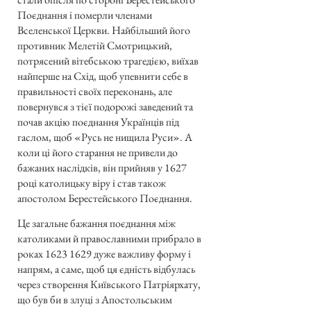
Поєднання і померли членами
Вселенської Церкви. Найбільший його
противник Мелетій Смотрицький,
потрясений вітебською трагедією, виїхав
найперше на Схід, щоб упевнити себе в
правильності своїх переконань, але
повернувся з тієї подорожі заведений та
почав акцію поєднання Українців під
гаслом, щоб «Русь не нищила Руси». А
коли ці його старання не привели до
бажаних наслідків, він прийняв у 1627
році католицьку віру і став також
апостолом Берестейського Поєднання.
Це загальне бажання поєднання між
католиками й православними прибрало в
роках
1623 1629
дуже важливу форму і
напрям, а саме, щоб ця єдність відбулась
через створення Київського Патріярхату,
що був би в злуці з Апостольським