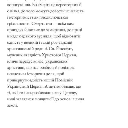
ворогування. Бо смерть це пересторога й
ознака, до чого можуть довести ненависть
і нетерпимість як плоди людської
гріховности. Смерть ота — всім нам
пригадка й заклик до замирення, до праці
й надлюдського зусилля, щоб відновити
єдність у великій і такій роз’єднаній
християнській родині. Св. Йосафат,
мученик за єдність Христової Церкви,
кличе передусім нас, українських
християн, що нас розбила й поділила
нещаслива історична доля, щоб
привернути єдність нашій Помісній
Українській Церкві. А це тим більше, що
ті, які колись розбивали нашу Церкву,
нині завзялися знищити її до основ із лиця
землі.
Всі Українці — і православні, і католики
— мусять уже раз оцінювати всі свої