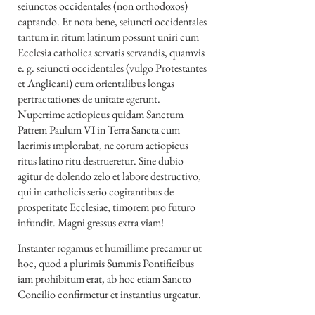
seiunctos occidentales (non orthodoxos)
captando. Et nota bene, seiuncti occidentales
tantum in ritum latinum possunt uniri cum
Ecclesia catholica servatis servandis, quamvis
e. g. seiuncti occidentales (vulgo Protestantes
et Anglicani) cum orientalibus longas
pertractationes de unitate egerunt.
Nuperrime aetiopicus quidam Sanctum
Patrem Paulum VI in Terra Sancta cum
lacrimis ımplorabat, ne eorum aetiopicus
ritus latino ritu destrueretur. Sine dubio
agitur de dolendo zelo et labore destructivo,
qui in catholicis serio cogitantibus de
prosperitate Ecclesiae, timorem pro futuro
infundit. Magni gressus extra viam!
Instanter rogamus et humillime precamur ut
hoc, quod a plurimis Summis Pontificibus
iam prohibitum erat, ab hoc etiam Sancto
Concilio confirmetur et instantius urgeatur.