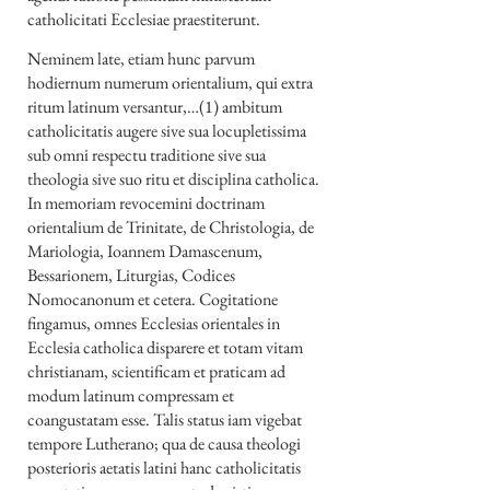
catholicitati Ecclesiae praestiterunt.
Neminem late, etiam hunc parvum
hodiernum numerum orientalium, qui extra
ritum latinum versantur,…(1) ambitum
catholicitatis augere sive sua locupletissima
sub omni respectu traditione sive sua
theologia sive suo ritu et disciplina catholica.
In memoriam revocemini doctrinam
orientalium de Trinitate, de Christologia, de
Mariologia, Ioannem Damascenum,
Bessarionem, Liturgias, Codices
Nomocanonum et cetera. Cogitatione
fingamus, omnes Ecclesias orientales in
Ecclesia catholica disparere et totam vitam
christianam, scientificam et praticam ad
modum latinum compressam et
coangustatam esse. Talis status iam vigebat
tempore Lutherano; qua de causa theologi
posterioris aetatis latini hanc catholicitatis