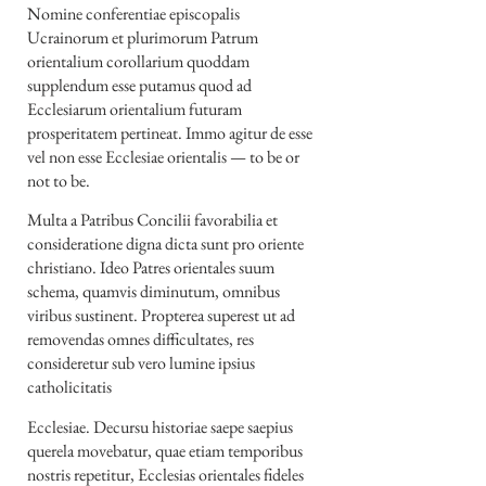
Nomine conferentiae episcopalis
Ucrainorum et plurimorum Patrum
orientalium corollarium quoddam
supplendum esse putamus quod ad
Ecclesiarum orientalium futuram
prosperitatem pertineat. Immo agitur de esse
vel non esse Ecclesiae orientalis — to be or
not to be.
Multa a Patribus Concilii favorabilia et
consideratione digna dicta sunt pro oriente
christiano. Ideo Patres orientales suum
schema, quamvis diminutum, omnibus
viribus sustinent. Propterea superest ut ad
removendas omnes difficultates, res
consideretur sub vero lumine ipsius
catholicitatis
Ecclesiae. Decursu historiae saepe saepius
querela movebatur, quae etiam temporibus
nostris repetitur, Ecclesias orientales fideles