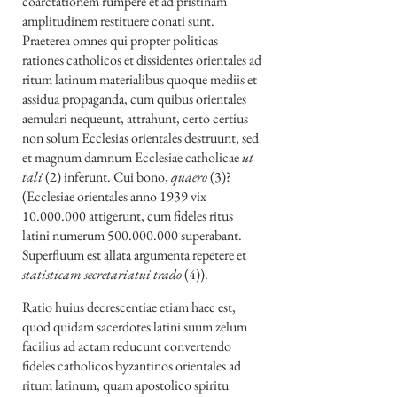
coarctationem rumpere et ad pristinam
amplitudinem restituere conati sunt.
Praeterea omnes qui propter politicas
rationes catholicos et dissidentes orientales ad
ritum latinum materialibus quoque mediis et
assidua propaganda, cum quibus orientales
aemulari nequeunt, attrahunt, certo certius
non solum Ecclesias orientales destruunt, sed
et magnum damnum Ecclesiae catholicae
ut
tali
(2) inferunt. Cui bono,
quaero
(3)?
(Ecclesiae orientales anno 1939 vix
10.000.000
attigerunt, cum fideles ritus
latini numerum
500.000.000
superabant.
Superfluum est allata argumenta repetere et
statisticam secretariatui trado
(4)).
Ratio huius decrescentiae etiam haec est,
quod quidam sacerdotes latini suum zelum
facilius ad actam reducunt convertendo
fideles catholicos byzantinos orientales ad
ritum latinum, quam apostolico spiritu