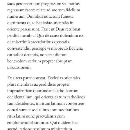
suos perdere et non progressum sed potius
regressum facere relate ad suorum fidelium
numerum. Omnibus nota sunt funesta
detrimenta quae Ecclesiae orientales in
oriente passae sunt. Faxit ut Deus retribuat
perdita membra! Qua de causa dolendum est
de miserrimis sacerdotibus apostatis
convertendis, persaepe vi maiore ab Ecclesia
catholica detentis, non erat dictum
benevolum verbum propter abruptam
discussionem.
Ex altera parte constat, Ecclesias orientales
plura membra sua perdidisse propter
imprudentiam quorundam catholicorum
occidentalium, qui orientales tum catholicos
tum dissidentes, in ritum latinum convertere
conati sunt et socialibus commoditatibus
ritus latini nunc praevalentis cum
emolumento abutuntur. Qui quidem hac
agendi ratione pessimum ministerium