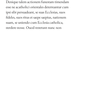
Denique talem actionem funestam timendam
esse ne acatholici orientales deterreantur cum
ipsi sibi persuadeant, se suas Ecclesias, suos
fideles, suos ritus et saepe saepius, nationem
suam, se uniendo cum Ecclesia catholica,
perdere posse. Quod repetunt nunc non
solum fideles orthodoxi, sed etiam athei
autumantes nostram Unionem esse tantum
pontem et tramitem ad latinizationem et
evacuationem in mari latino; quamvis v. g.
Papa Benedictus XIV expressis verbis in Bulla
Allatae sunt
(1755) delaraverit: «... ut
diversae eorum (orientalium) nationes
conservatur, non destruantur,
omnesque
(ut
multa paucis complectamur)
catholici sint,
non ut omnes latini fiant
».
Ne repondeatur,
venerabiles Patres
(5),
catholicam fidem in ritu latino securiorem
esse, quia etiam in ritu latino historia testatur
apostasias et schismata accidisse. Nullus ritus