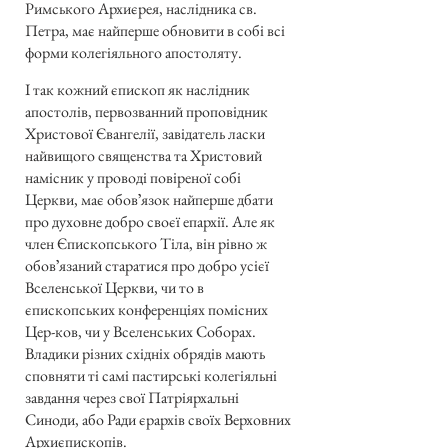
Римського Архиєрея, наслідника св.
Петра, має найперше обновити в собі всі
форми колегіяльного апостоляту.
І так кожний єпископ як наслідник
апостолів, первозванний проповідник
Христової Євангелії, завідатель ласки
найвищого священства та Христовий
намісник у проводі повіреної собі
Церкви, має обовʼязок найперше дбати
про духовне добро своєї епархії. Але як
член Єпископського Тіла, він рівно ж
обовʼязаний старатися про добро усієї
Вселенської Церкви, чи то в
єпископських конференціях помісних
Цер-ков, чи у Вселенських Соборах.
Владики різних східніх обрядів мають
сповняти ті самі пастирські колегіяльні
завдання через свої Патріярхальні
Синоди, або Ради єрархів своїх Верховних
Архиєпископів.