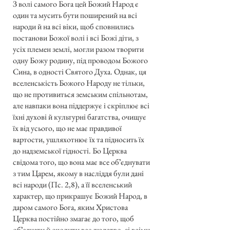
З волі самого Бога цей Божий Народ є
один та мусить бути поширений на всі
народи й на всі віки, щоб сповнились
постанови Божої волі і всі Божі діти, з
усіх племен землі, могли разом творити
одну Божу родину, під проводом Божого
Сина, в одності Святого Духа. Однак, ця
вселенськість Божого Народу не тільки,
що не противиться земським спільнотам,
але навпаки вона піддержує і скріплює всі
їхні духові й культурні багатства, очищує
їх від усього, що не має правдивої
вартости, ушляхотнює їх та підносить їх
до надземської гідності. Бо Церква
свідома того, що вона має все обʼєднувати
з тим Царем, якому в насліддя були дані
всі народи (Пс. 2,8), а її вселенський
характер, що прикрашує Божий Народ, в
даром самого Бога, яким Христова
Церква постійно змагає до того, щоб
обʼєднати й очолити все людство, зі всіми