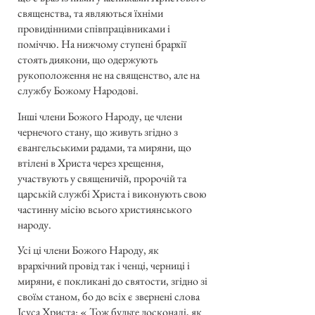
священства, та являються їхніми
провидінними співпрацівниками і
поміччю. На нижчому ступені брархії
стоять диякони, що одержують
рукоположення не на священство, але на
службу Божому Народові.
Інші члени Божого Народу, це члени
чернечого стану, що живуть згідно з
євангельськими радами, та миряни, що
втілені в Христа через хрещення,
участвують у священичій, пророчій та
царській службі Христа і виконують свою
частинну місію всього християнського
народу.
Усі ці члени Божого Народу, як
врархічний провід так і ченці, черниці і
миряни, є покликані до святости, згідно зі
своїм станом, бо до всіх є звернені слова
Ісуса Христа: « Тож будьте досконалі, як