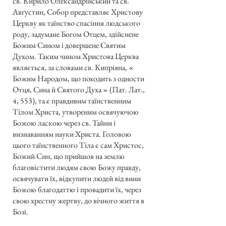
св. Кирило Олександрійський та св.
Авґустин, Собор представляє Христову
Церкву як таїнство спасіння людського
роду, задумане Богом Отцем, здійснене
Божим Сином і довершене Святим
Духом. Таким чином Христова Церква
являється, за словами св. Кипріяна, «
Божим Народом, що походить з одности
Отця, Сина й Святого Духа » (Пат. Лат.,
4, 553), та є правдивим таїнственним
Тілом Христа, утвореним освячуючою
Божою ласкою через св. Тайни і
визнаванням науки Христа. Головою
цього таїнственного Тіла є сам Христос,
Божий Син, що прийшов на землю
благовістити людям свою Божу правду,
освячувати їх, відкупити людей від вини
Божою благодаттю і провадити їх, через
свою хрестну жертву, до вічного життя в
Бозі.