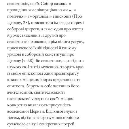
священиків, що їх Собор називає «
провидінними співпрацівниками », «
поміччю » і «органом » єпископів (Про
Церкву, 28), присвятили їм аж два окремі
соборові декрети, а саме: один про життя
й уряд священиків, а другий про
священиче виховання, крім цілого уступу,
присвяченого їхній гідності й їхньому
урядові в соборовій конституції про
Церкву (ч. 28). Бо священики, що згідно з
наукою св. Ігнатія мученика, творять враз
із своїм єпископом один пресвітерат, у
кожних місцевих зборах представляють
єпископа, беруть на себе частинно його
вчительський, святительський і
пастирський уряд та на своїх місцях
конкретно виявляють присутність
вселенської Церкви. Від їхньої злуки з
Богом, від їхнього зрозуміння проблем
сучасного світу і конкретних потреб