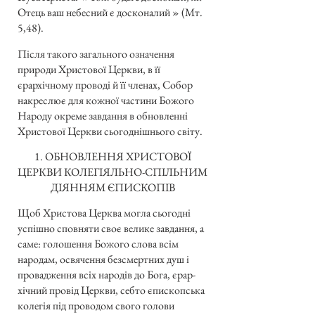
Отець ваш небесний є досконалий » (Мт.
5,48).
Після такого загального означення
природи Христової Церкви, в її
єрархічному проводі й її членах, Собор
накреслює для кожної частини Божого
Народу окреме завдання в обновленні
Христової Церкви сьогоднішнього світу.
1. ОБНОВЛЕННЯ ХРИСТОВОЇ
ЦЕРКВИ КОЛЕГІЯЛЬНО-СПІЛЬНИМ
ДІЯННЯМ ЄПИСКОПІВ
Щоб Христова Церква могла сьогодні
успішно сповняти своє велике завдання, а
саме: голошення Божого слова всім
народам, освячення безсмертних душ і
провадження всіх народів до Бога, єрар-
хічний провід Церкви, себто єпископська
колегія під проводом свого голови