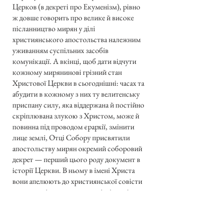
Церков (в декреті про Екуменізм), рівно
ж довше говорить про велике й високе
післанництво мирян у ділі
християнського апостольства належним
уживанням суспільних засобів
комунікації. А вкінці, щоб дати відчути
кожному мирянинові грізний стан
Христової Церкви в сьогоднішні: часах та
абудити в кожному з них ту велитенську
приспану силу, яка віддержана й постійно
скріплювана злукою з Христом, може й
повинна під проводом єрархії, змінити
лице землі, Отці Собору присвятили
апостольству мирян окремий соборовий
декрет — перший цього роду документ в
історії Церкви. В ньому в імені Христа
вони апелюють до християнської совісти
кожного вірного, мужчини і жінки, і
кличуть їх усіх зрозуміти розпучливе
положення величезних мас людських душ,