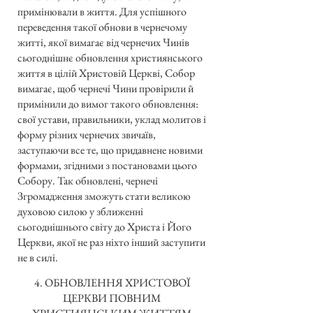
примінювали в життя. Для успішного
переведення такої обнови в чернечому
житті, якої вимагає від чернечих Чинів
сьогоднішнє обновлення християнського
життя в цілій Христовій Церкві, Собор
вимагає, щоб чернечі Чини провірили й
примінили до вимог такого обновлення:
свої устави, правильники, уклад молитов і
форму різних чернечих звичаїв,
заступаючи все те, що придавнене новими
формами, згідними з постановами цього
Собору. Так обновлені, чернечі
Згромадження зможуть стати великою
духовою силою у зближенні
сьогоднішнього світу до Христа і Його
Церкви, якої не раз ніхто інший заступити
не в силі.
4. ОБНОВЛЕННЯ ХРИСТОВОЇ
ЦЕРКВИ ПОВНИМ