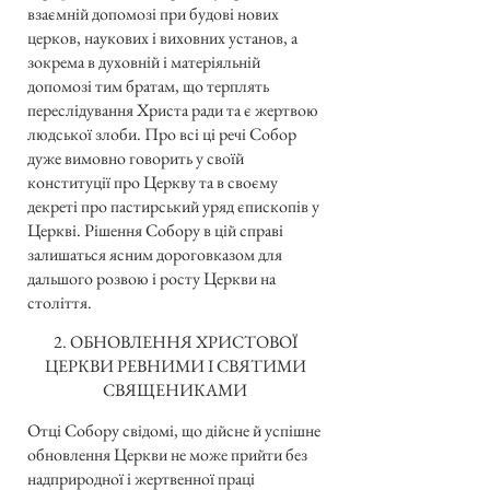
взаємній допомозі при будові нових
церков, наукових і виховних установ, а
зокрема в духовній і матеріяльній
допомозі тим братам, що терплять
переслідування Христа ради та є жертвою
людської злоби. Про всі ці речі Собор
дуже вимовно говорить у своїй
конституції про Церкву та в своєму
декреті про пастирський уряд єпископів у
Церкві. Рішення Собору в цій справі
залишаться ясним дороговказом для
дальшого розвою і росту Церкви на
століття.
2. ОБНОВЛЕННЯ ХРИСТОВОЇ
ЦЕРКВИ РЕВНИМИ І СВЯТИМИ
СВЯЩЕНИКАМИ
Отці Собору свідомі, що дійсне й успішне
обновлення Церкви не може прийти без
надприродної і жертвенної праці