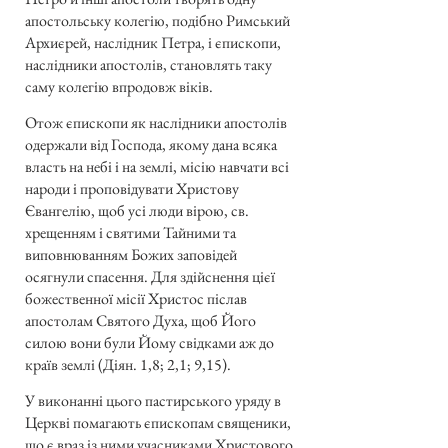
апостольську колегію, подібно Римський
Архиєрей, наслідник Петра, і єпископи,
наслідники апостолів, становлять таку
саму колегію впродовж віків.
Отож єпископи як наслідники апостолів
одержали від Господа, якому дана всяка
власть на небі і на землі, місію навчати всі
народи і проповідувати Христову
Євангелію, щоб усі люди вірою, св.
хрещенням і святими Тайними та
виповнюванням Божих заповідей
осягнули спасення. Для здійснення цієї
божественної місії Христос післав
апостолам Святого Духа, щоб Його
силою вони були Йому свідками аж до
країв землі (Діян. 1,8; 2,1; 9,15).
У виконанні цього пастирського уряду в
Церкві помагають єпископам священики,
що є враз із ними учасниками Христового