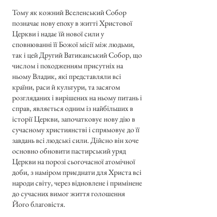
Тому як кожний Вселенський Собор
позначає нову епоху в житті Христової
Церкви і надає їй нової сили у
сповнюванні її Божої місії між людьми,
так і цей Другий Ватиканський Собор, що
числом і походженням присутніх на
ньому Владик, які представляли всі
країни, раси й культури, та засягом
розгляданих і вирішених на ньому питань і
справ, являється одним із найбільших в
історії Церкви, започатковує нову дію в
сучасному християнстві і спрямовує до її
завдань всі людські сили. Дійсно він хоче
основно обновити пастирський уряд
Церкви на порозі сьогочасної атомічної
доби, з наміром приєднати для Христа всі
народи світу, через відновлене і примінене
до сучасних вимог життя голошення
Його благовістя.