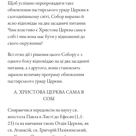
Щоб успішно перепровадити таке
обновлення пастирського уряду Церкви в
сьогоднішньому світі, Собор виразно й
ясно відповідає на два засадничі питання:
Чим властиво є Христова Церква сама в
собі і чим вона має бути у відношенні до
свого окруження?
Всі отже дії і рішення цього Собору є з
одного боку відповіддю на ці два засадничі
питання, а з другого, вони становлять
заразом величаву програму обновлення
пастирського уряду Церкви.
А. ХРИСТОВА ЦЕРКВА САМА В
СОБІ
Спираючися передовсім на науку св.
апостола Павла в Листі до Ефесян (1,1-
23) та на навчання таких Отців Церкви, як
св. Атанасій, св. Григорій Назіязенський,