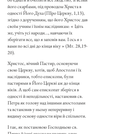
його скарбами, під проводом Христа в
одності Його Духа (ПІро Церкву, 1,13),
згідно з дорученням, що його Христос дав
своїм учням і їхнім наслідникам: « Ідіть
же, учіть усі народи..., навчаючи їх
зберігати все, що я заповів вам. І ось я з
вами по всі дні до кінця віку » (Мт. 28,19-
20).
Христос, вічний Пастир, основуючи
свою Церкву, хотів, щоб Апостоли і їх
наслідники, тобто єпископи, були
пастирями в Його Церкві аж до кінця
віків. А щоб сам єпископат зберігся в
одності й неподільності, настановив св.
Петра як голову над іншими апостолами
та встановив у ньому непереривну і
видиму основу одности віри й спільноти.
І так, як постановою Господньою св.
Петро й інші апостоли творять одну