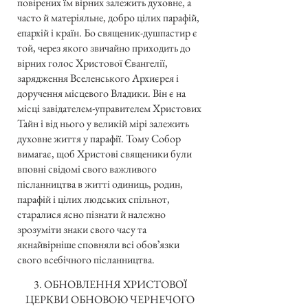
повірених їм вірних залежить духовне, а
часто й матеріяльне, добро цілих парафій,
епархій і країн. Бо священик-душпастир є
той, через якого звичайно приходить до
вірних голос Христової Євангелії,
зарядження Вселенського Архиєрея і
доручення місцевого Владики. Він є на
місці завідателем-управителем Христових
Тайн і від нього у великій мірі залежить
духовне життя у парафії. Тому Собор
вимагає, щоб Христові священики були
вповні свідомі свого важливого
післанництва в житті одиниць, родин,
парафій і цілих людських спільнот,
старалися ясно пізнати й належно
зрозуміти знаки свого часу та
якнайвірніше сповняли всі обовʼязки
свого всебічного післанництва.
3. ОБНОВЛЕННЯ ХРИСТОВОЇ
ЦЕРКВИ ОБНОВОЮ ЧЕРНЕЧОГО