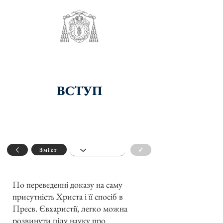
ВСТУП
✓
Зміст
По переведенні доказу на саму
присутність Христа і її спосіб в
Пресв. Євхаристії, легко можна
розвинути цілу науку про