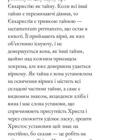
Євхаристію як тайну. Коли всі інші
тайни є переминаючі діяння, то
Євхаристія є тривкою тайною —
sacramentum permanens, що остає в
кивоті. Її приймають вірні, як вже
об’єктивно існуючу, і не
довершується вона, як інші тайни,
щойно над кожним приємцем
зокрема, але вже довершена удається
вірному. Як тайна є вона установлена
на освячення вірних і містить всі
складові частини тайни, а саме є
видимим знаком, акциденси хліба і
вина і має слова установи, що
спричинюють присутність Христа і
через спожиття уділює ласку, зрешти
Христос установив цей знак на
постійно, бо сказав — це робіть на