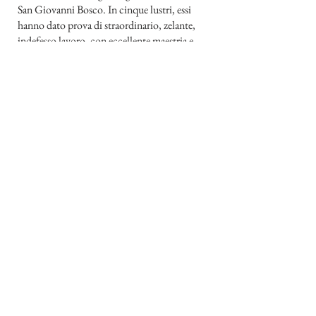
San Giovanni Bosco. In cinque lustri, essi
hanno dato prova di straordinario, zelante,
indefesso lavoro, con eccellente maestria e
sacrificio eroico, nella realizzarione della
grande opera, sulle orme del loro Fondatore e
Maestro.
Eccelentissimi Presuli, Sacerdoti, Religiosi,
Religiose, Genitori, ed Ospiti qui presenti!
Possiamo star tranquilli, con educatori cosi
eccellenti! Reverendissimo Rettor Maggiore
dei Salesiani, Padre Rettore, Superiori, e
Professori, accettate dalle labbra di questo
povero Metropolita il meritato
riconoscimento da parte della nostra Chiesa e
del nostro popolo, con l'assicurazione delle
incessanti preghiere, affinchè il Signore
benedica il vostro lavoro, così nobile e
sacrificato nella formazione delle anime
giovanili a Cristo.