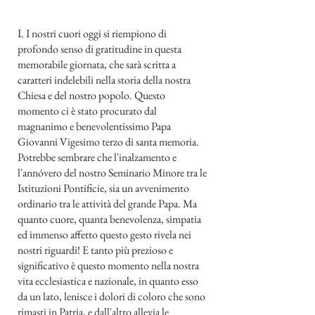
I. I nostri cuori oggi si riempiono di
profondo senso di gratitudine in questa
memorabile giornata, che sarà scritta a
caratteri indelebili nella storia della nostra
Chiesa e del nostro popolo. Questo
momento ci è stato procurato dal
magnanimo e benevolentissimo Papa
Giovanni Vigesimo terzo di santa memoria.
Potrebbe sembrare che l'inalzamento e
l'annóvero del nostro Seminario Minore tra le
Istituzioni Pontificie, sia un avvenimento
ordinario tra le attività del grande Papa. Ma
quanto cuore, quanta benevolenza, simpatia
ed immenso affetto questo gesto rivela nei
nostri riguardi! E tanto più prezioso e
significativo è questo momento nella nostra
vita ecclesiastica e nazionale, in quanto esso
da un lato, lenisce i dolori di coloro che sono
rimasti in Patria, e dall'altro allevia le