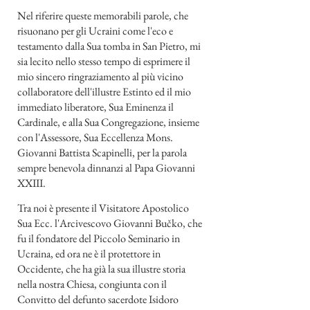
Nel riferire queste memorabili parole, che
risuonano per gli Ucraini come l'eco e
testamento dalla Sua tomba in San Pietro, mi
sia lecito nello stesso tempo di esprimere il
mio sincero ringraziamento al più vicino
collaboratore dell'illustre Estinto ed il mio
immediato liberatore, Sua Eminenza il
Cardinale, e alla Sua Congregazione, insieme
con l'Assessore, Sua Eccellenza Mons.
Giovanni Battista Scapinelli, per la parola
sempre benevola dinnanzi al Papa Giovanni
XXIII.
Tra noi è presente il Visitatore Apostolico
Sua Ecc. l'Arcivescovo Giovanni Bučko, che
fu il fondatore del Piccolo Seminario in
Ucraina, ed ora ne è il protettore in
Occidente, che ha già la sua illustre storia
nella nostra Chiesa, congiunta con il
Convitto del defunto sacerdote Isidoro