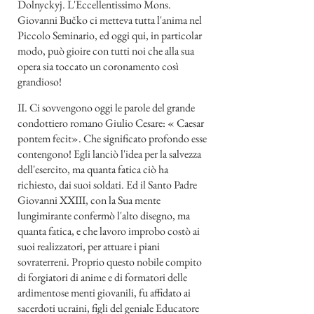
Dolnyckyj. L'Eccellentissimo Mons.
Giovanni Bučko ci metteva tutta l'anima nel
Piccolo Seminario, ed oggi qui, in particolar
modo, può gioire con tutti noi che alla sua
opera sia toccato un coronamento così
grandioso!
II. Ci sovvengono oggi le parole del grande
condottiero romano Giulio Cesare: « Caesar
pontem fecit». Che significato profondo esse
contengono! Egli lanciò l'idea per la salvezza
dell'esercito, ma quanta fatica ciò ha
richiesto, dai suoi soldati. Ed il Santo Padre
Giovanni XXIII, con la Sua mente
lungimirante confermò l'alto disegno, ma
quanta fatica, e che lavoro improbo costò ai
suoi realizzatori, per attuare i piani
sovraterreni. Proprio questo nobile compito
di forgiatori di anime e di formatori delle
ardimentose menti giovanili, fu affidato ai
sacerdoti ucraini, figli del geniale Educatore