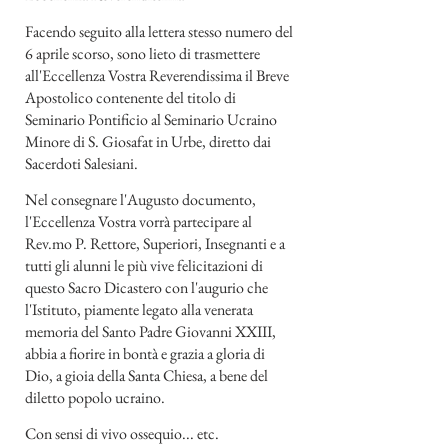
Facendo seguito alla lettera stesso numero del
6 aprile scorso, sono lieto di trasmettere
all'Eccellenza Vostra Reverendissima il Breve
Apostolico contenente del titolo di
Seminario Pontificio al Seminario Ucraino
Minore di S. Giosafat in Urbe, diretto dai
Sacerdoti Salesiani.
Nel consegnare l'Augusto documento,
l'Eccellenza Vostra vorrà partecipare al
Rev.mo P. Rettore, Superiori, Insegnanti e a
tutti gli alunni le più vive felicitazioni di
questo Sacro Dicastero con l'augurio che
l'Istituto, piamente legato alla venerata
memoria del Santo Padre Giovanni XXIII,
abbia a fiorire in bontà e grazia a gloria di
Dio, a gioia della Santa Chiesa, a bene del
diletto popolo ucraino.
Con sensi di vivo ossequio... etc.