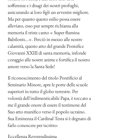
sofferenze e i disagi dei nostri profughi,
assicurando ai loro figli un avvenire migliore.
Ma per quanto questo esilio possa essere
alleviato, esso pur sempre richiama alla
memoria il triste canto « Super flumina
Babilonis...». Perciò in mezzo alle nostre
calamità, questo atto del grande Pontefice
Giovanni XXIII di santa memoria, infonde
coraggio alle nostre anime e fortifica il nostro
amore verso la Santa Sede!
Il riconoscimento del titolo Pontificio al
Seminario Minore, apre le porte delle scuole
superiori in tutto il globo terrestre. Per
volontà dell'indimenticabile Papa, è toccato a
me il grande onore di essere il testimone del
Suo atto munifico verso il popolo ucraino.
Sua Eminenza il Cardinal Testa si è degnato di
farlo conoscere per iscritto:
Eccellenza Reverendissima