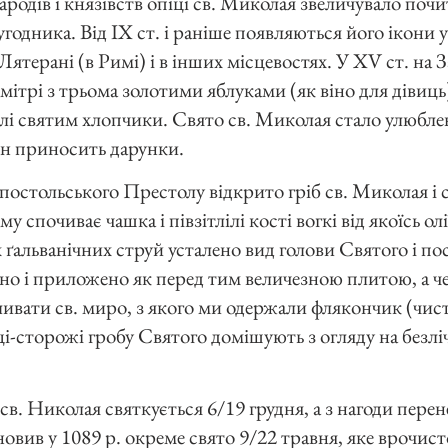
родів і князівств опіці св. Миколая звеличувало почит
годника. Від IX ст. і раніше появляються його ікони у 
 Лятерані (в Римі) і в інших місцевостях. У XV ст. на 
ітрі з трьома золотими яблуками (як віно для дівиць)
лі святим хлопчики. Свято св. Миколая стало улюбле
він приносить дарунки.
Апостольського Престолу відкрито гріб св. Миколая і
у спочиває чашка і півзітлілі кості вогкі від якоїсь о
 ґальванічних струй усталено вид голови Святого і по
ано і приложено як перед тим величезною плитою, а ч
ливати св. миро, з якого ми одержали флякончик (чист
ці-сторожі гробу Святого домішують з огляду на безлі
в. Николая святкується 6/19 грудня, а з нагоди пере
ановив у 1089 р. окреме свято 9/22 травня, яке врочис