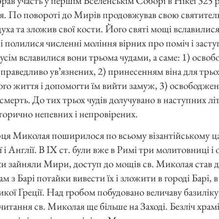
н брав участь у першім Вселенськім Соборі в Нікеї 325 
я. По повороті до Мирів продовжував свою святитель
духа та зложив свої кости. Його святі мощі вславилис
 полилися численні моління вірних про поміч і засту
дусім вславилися вони трьома чудами, а саме: 1) осво
праведливо увʼязнених, 2) принесенням віна для трьох
ного життя і допомогти їм вийти замуж, 3) освободже
мерть. До тих трьох чудів долучувано в наступних літ
сторично непевних і непровірених.
ця Миколая поширилося по всьому візантійському царст
 і Англії. В IX ст. були вже в Римі три молитовниці і 
и зайняли Мири, доступ до мощів св. Миколая став 
м з Барі потайки вивести їх і зложити в городі Барі, в
кої Греції. Над гробом побудовано величаву базиліку
тання св. Миколая ще більше на Заході. Безліч храмів