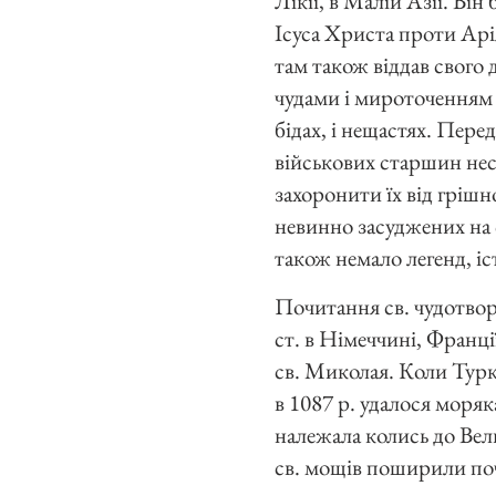
Лікії, в Малій Азії. Ві
Ісуса Христа проти Арі
там також віддав свого 
чудами і мироточенням і
бідах, і нещастях. Пере
військових старшин нес
захоронити їх від гріш
невинно засуджених на с
також немало легенд, і
Почитання св. чудотвор
ст. в Німеччині, Франції
св. Миколая. Коли Турк
в 1087 р. удалося моряка
належала колись до Вели
св. мощів поширили почи