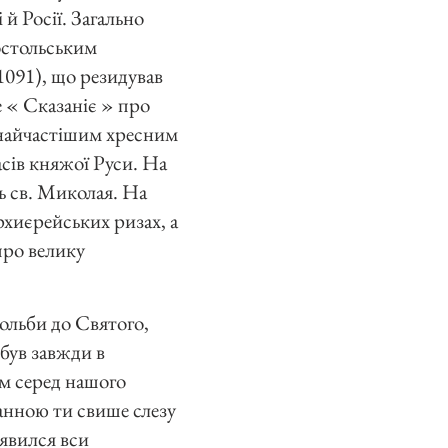
 й Росії. Загально
остольським
1091), що резидував
е « Сказаніє » про
 найчастішим хресним
сів княжої Руси. На
ь св. Миколая. На
рхиєрейських ризах, а
про велику
мольби до Святого,
був завжди в
им серед нашого
анною ти свише слезу
 явился вси