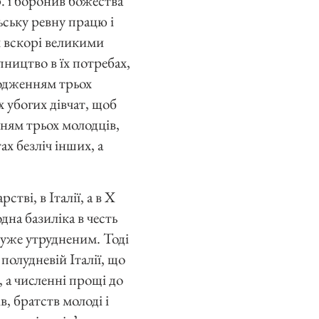
р. і боронив божества
ську ревну працю і
я вскорі великими
пництво в їх потребах,
бодженням трьох
 убогих дівчат, щоб
нням трьох молодців,
ах безліч інших, а
ві, в Італії, а в Х
одна базиліка в честь
дуже утрудненим. Тоді
 полудневій Італії, що
, а численні прощі до
, братств молоді і