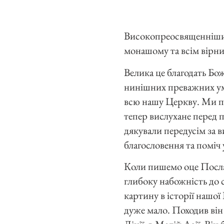
Високопреосвященнішим
монашому та всім вірни
Велика це благодать Бо
нинішних преважних умов
всю нашу Церкву. Ми пе
тепер вислухане перед 
дякували передусім за 
благословення та поміч 
Коли пишемо оце Послан
глибоку набожність до с
картину в історії нашо
дуже мало. Походив він 