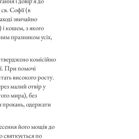
ання і довірʼя до
св. Софії (в
Заході звичайно
 і кошем, з якого
ним празником усіх,
 стверджено комісійно
лії. При помочі
стать високого росту.
ерез малий отвір у
ого мира), без
ч прохань, одержати
несення його мощів до
то святкується по