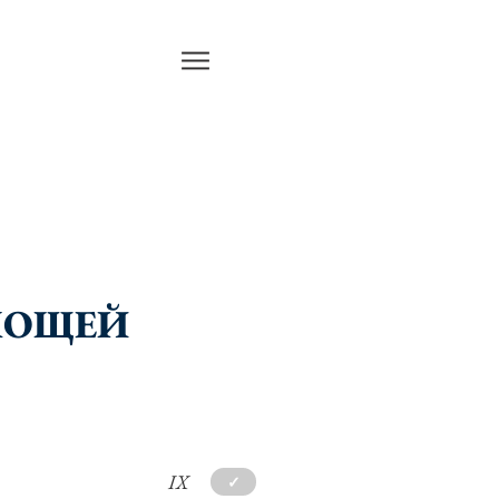
 МОЩЕЙ
IX
✓