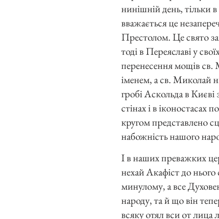
нинішній день, тільки в 
вважається це незапере
Престолом. Це свято за
тоді в Переяславі у сво
перенесення мощів св. 
іменем, а св. Миколай 
гробі Аскольда в Києві
стінах і в іконостасах 
кругом представлено сц
набожність нашого народ
І в наших преважких це
нехай Акафіст до нього
минулому, а все Духове
народу, та й що він те
всяку отял вси от лица