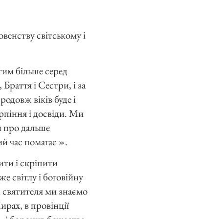
енству світському і
тим більше серед
Браття і Сестри, і за
одовж віків буде і
рпіння і досвіди. Ми
и про дальше
й час помагає ».
ити і скріпити
е світлу і боговійну
і святителя ми знаємо
ирах, в провінції