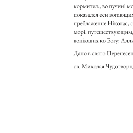
кормител:, во пучині м
показался єси вопіющим
преблаженне Ніколає, ск
морі. путешествующим, 
воніющих ко Богу: Алли
Дано в свято Перенесе
св. Миколая Чудотворця