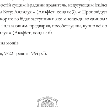
оретій сущим ізрядний правитель, недугующим ісціле
 Богу: Аллилуя » (Акафіст. кондак 3). « Проповідуєт 
ораго во бідах заступника; яко многажди во єдином ч
і плавающим, предваряя, пособствуєши, купно всіх о
луя » (Акафіст, кондак 6).
ння мощів
, 9/22 травня 1964 р.Б.