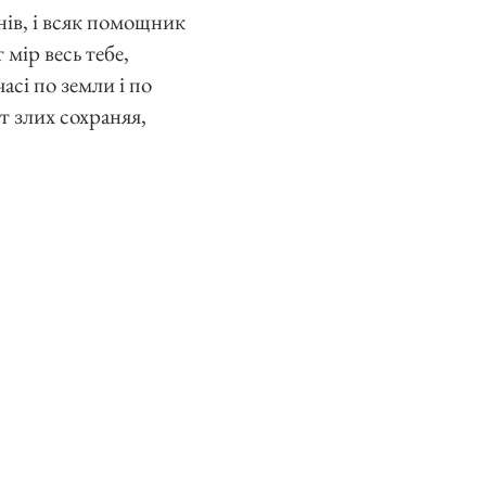
нів, і всяк помощник
мір весь тебе,
асі по земли і по
т злих сохраняя,