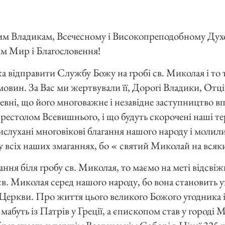
 Владикам, Всечесному і Високопреподобному Духов
м Мир і Благословення!
жа відправити Службу Божу на гробі св. Миколая і то 
ин. За Вас ми жертвували її, Дорогі Владики, Отці, 
вні, що його многоважне і незавідне заступництво впр
престолом Всевишнього, і що будуть скорочені наші те
вислухані многовікові благання нашого народу і молил
у всіх наших змаганнях, бо « святий Миколай на всяки
ня біля гробу св. Миколая, то маємо на меті відсвіж
в. Миколая серед нашого народу, бо вона становить уж
ї Церкви. Про життя цього великого Божого угодника 
мабуть із Патрів у Греції, а єпископом став у городі М