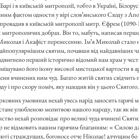
Барі і в київській митрополії, тобто в Україні, Білорусі
чним фактом одности у вірі словʼянського Сходу з Ап
провадив в київській митрополії митр. Єфрем (1090-
їх митрополичих добрах. Він то, мабуть, написав перш
Миколая і Акафіст перенесенню. Імʼя Миколай стало
найпопулярнішим святим, почавши від найдавніших ча
 здвигнено перший історично відомий нам храм у чест
поміщувано його ікону високої мистецької вартости в а
ени вчинених ним чуд. Багато житій святих свідчить 
у і про скору поміч, яку находив він у цього Святого.
рковних умовинах нехай увесь нарід заносить гарячі 
 стане улюбленою молитвою нашого народу, так як він 
нство нехай розповідає про великі чуда вчинені Свят
пер не відмовить нашим гарячим благанням: « Силою д
 люті страждущих, богоносе отче Ніколає! алчущим бо