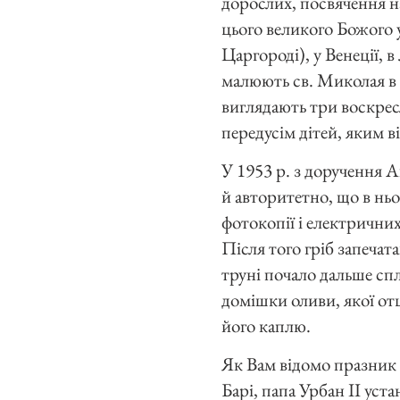
дорослих, посвячення на
цього великого Божого у
Царгороді), у Венеції, в
малюють св. Миколая в м
виглядають три воскрес
передусім дітей, яким 
У 1953 р. з доручення 
й авторитетно, що в ньом
фотокопії і електричних
Після того гріб запечат
труні почало дальше сп
домішки оливи, якої от
його каплю.
Як Вам відомо празник с
Барі, папа Урбан II уст