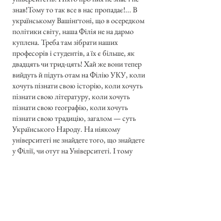
знав!Тому то так все в нас пропадає!... В
українському Вашінґтоні, що в осередком
політики світу, наша Філія не на дармо
куплена. Треба там зібрати наших
професорів і студентів, а їх є більше, як
двадцять чи трид-цять! Хай же вони тепер
вийдуть й підуть отам на Філію УКУ, коли
хочуть пізнати свою історію, коли хочуть
пізнати свою літературу, коли хочуть
пізнати свою географію, коли хочуть
пізнати свою традицію, загалом — суть
Українського Народу. На ніякому
університеті не знайдете того, що знайдете
у Філії, чи отут на Університеті. І тому
таке велике завдання Вас жде, щоб та
хвилина дала Вам сили, щоб не тільки Ви
самі, але й іншим не дали пропасти, бо
нам кожна одиниця нині дорога. Важко,
щоб з України хтось нині прийшов —
тому кожна одиниця, яка стане сильною і