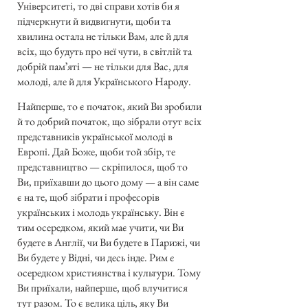
Університеті, то дві справи хотів би я
підчеркнути й видвигнути, щоби та
хвилина остала не тільки Вам, але й для
всіх, що будуть про неї чути, в світлій та
добрій памʼяті — не тільки для Вас, для
молоді, але й для Українського Народу.
Найперше, то є початок, який Ви зробили
й то добрий початок, що зібрали отут всіх
представників української молоді в
Европі. Дай Боже, щоби той збір, те
представництво — скріпилося, щоб то
Ви, приїхавши до цього дому — а він саме
є на те, щоб зібрати і професорів
українських і молодь українську. Він є
тим осередком, який має учити, чи Ви
будете в Англії, чи Ви будете в Парижі, чи
Ви будете у Відні, чи десь інде. Рим є
осередком християнства і культури. Тому
Ви приїхали, найперше, щоб влучитися
тут разом. То є велика ціль, яку Ви