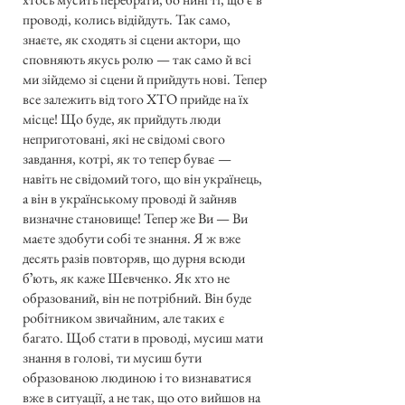
проводі, колись відійдуть. Так само,
знаєте, як сходять зі сцени актори, що
сповняють якусь ролю — так само й всі
ми зійдемо зі сцени й прийдуть нові. Тепер
все залежить від того ХТО прийде на їх
місце! Що буде, як прийдуть люди
неприготовані, які не свідомі свого
завдання, котрі, як то тепер буває —
навіть не свідомий того, що він українець,
а він в українському проводі й зайняв
визначне становище! Тепер же Ви — Ви
маєте здобути собі те знання. Я ж вже
десять разів повторяв, що дурня всюди
бʼють, як каже Шевченко. Як хто не
образований, він не потрібний. Він буде
робітником звичайним, але таких є
багато. Щоб стати в проводі, мусиш мати
знання в голові, ти мусиш бути
образованою людиною і то визнаватися
вже в ситуації, а не так, що ото вийшов на