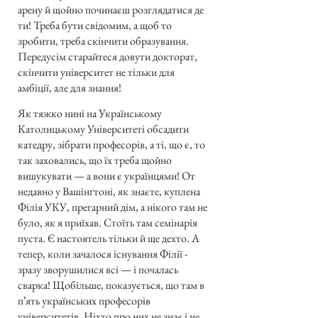
арену й щойно починаєш розглядатися де
ти! Треба бути свідомим, а щоб то
зробити, треба скінчити образування.
Передусім старайтеся довути докторат,
скінчити університет не тільки для
амбіції, але для знання!
Як тяжко нині на Українському
Католицькому Університеті обсадити
катедру, зібрати професорів, а ті, що є, то
так заховались, що їх треба щойно
вишукувати — а вони є українцями! От
недавно у Вашінґтоні, як знаєте, куплена
Філія УКУ, прегарний дім, а нікого там не
було, як я приїхав. Стоїть там семінарія
пуста. Є настоятель тільки й ще дехто. А
тепер, коли зачалося існування Філії -
зразу зворушилися всі — і почалась
сварка! Щобільше, показується, що там в
пʼять українських професорів
університетів. Ніхто про них не знає і не