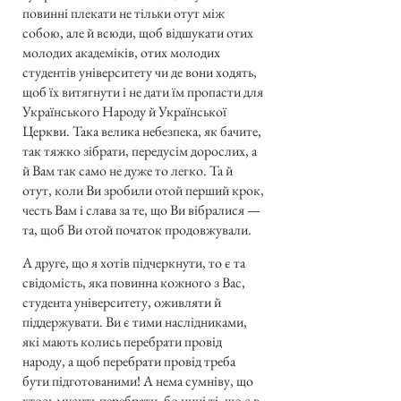
повинні плекати не тільки отут між
собою, але й всюди, щоб відшукати отих
молодих академіків, отих молодих
студентів університету чи де вони ходять,
щоб їх витягнути і не дати їм пропасти для
Українського Народу й Української
Церкви. Така велика небезпека, як бачите,
так тяжко зібрати, передусім дорослих, а
й Вам так само не дуже то легко. Та й
отут, коли Ви зробили отой перший крок,
честь Вам і слава за те, що Ви вібралися —
та, щоб Ви отой початок продовжували.
А друге, що я хотів підчеркнути, то є та
свідомість, яка повинна кожного з Вас,
студента університету, оживляти й
піддержувати. Ви є тими наслідниками,
які мають колись перебрати провід
народу, а щоб перебрати провід треба
бути підготованими! А нема сумніву, що
хтось мусить перебрати, бо нині ті, що є в